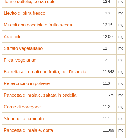
Tonno sottolio, senza sale
12.4
mg
Lievito di birra fresco
12.3
mg
Muesli con nocciole e frutta secca
12.15
mg
Arachidi
12.066
mg
Stufato vegetariano
12
mg
Filetti vegetariani
12
mg
Barretta ai cereali con frutta, per l'infanzia
11.842
mg
Peperoncino in polvere
11.6
mg
Pancetta di maiale, saltata in padella
11.575
mg
Carne di coregone
11.2
mg
Storione, affumicato
11.1
mg
Pancetta di maiale, cotta
11.099
mg