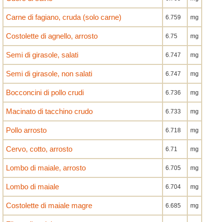
Carne di fagiano, cruda (solo carne)
6.759
mg
Costolette di agnello, arrosto
6.75
mg
Semi di girasole, salati
6.747
mg
Semi di girasole, non salati
6.747
mg
Bocconcini di pollo crudi
6.736
mg
Macinato di tacchino crudo
6.733
mg
Pollo arrosto
6.718
mg
Cervo, cotto, arrosto
6.71
mg
Lombo di maiale, arrosto
6.705
mg
Lombo di maiale
6.704
mg
Costolette di maiale magre
6.685
mg