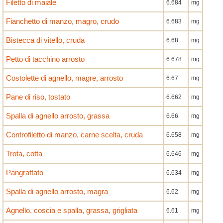
Filetto di maiale
6.684
mg
Fianchetto di manzo, magro, crudo
6.683
mg
Bistecca di vitello, cruda
6.68
mg
Petto di tacchino arrosto
6.678
mg
Costolette di agnello, magre, arrosto
6.67
mg
Pane di riso, tostato
6.662
mg
Spalla di agnello arrosto, grassa
6.66
mg
Controfiletto di manzo, carne scelta, cruda
6.658
mg
Trota, cotta
6.646
mg
Pangrattato
6.634
mg
Spalla di agnello arrosto, magra
6.62
mg
Agnello, coscia e spalla, grassa, grigliata
6.61
mg