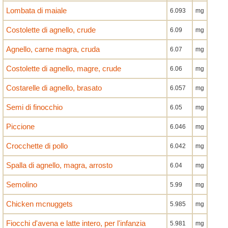
Lombata di maiale
6.093
mg
Costolette di agnello, crude
6.09
mg
Agnello, carne magra, cruda
6.07
mg
Costolette di agnello, magre, crude
6.06
mg
Costarelle di agnello, brasato
6.057
mg
Semi di finocchio
6.05
mg
Piccione
6.046
mg
Crocchette di pollo
6.042
mg
Spalla di agnello, magra, arrosto
6.04
mg
Semolino
5.99
mg
Chicken mcnuggets
5.985
mg
Fiocchi d'avena e latte intero, per l'infanzia
5.981
mg