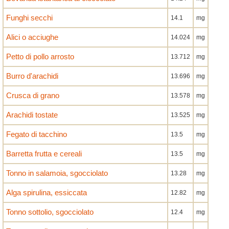
Funghi secchi
14.1
mg
Alici o acciughe
14.024
mg
Petto di pollo arrosto
13.712
mg
Burro d'arachidi
13.696
mg
Crusca di grano
13.578
mg
Arachidi tostate
13.525
mg
Fegato di tacchino
13.5
mg
Barretta frutta e cereali
13.5
mg
Tonno in salamoia, sgocciolato
13.28
mg
Alga spirulina, essiccata
12.82
mg
Tonno sottolio, sgocciolato
12.4
mg