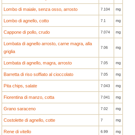
Lombo di maiale, senza osso, arrosto
7.104
mg
Lombo di agnello, cotto
7.1
mg
Cappone di pollo, crudo
7.074
mg
Lombata di agnello arrosto, carne magra, alla
7.06
mg
griglia
Lombata di agnello, magra, arrosto
7.05
mg
Barretta di riso soffiato al cioccolato
7.05
mg
Pita chips, salate
7.043
mg
Fiorentina di manzo, cotta
7.041
mg
Grano saraceno
7.02
mg
Costolette di agnello, cotte
7
mg
Rene di vitello
6.99
mg