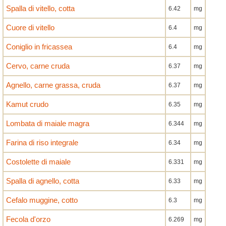
Spalla di vitello, cotta
6.42
mg
Cuore di vitello
6.4
mg
Coniglio in fricassea
6.4
mg
Cervo, carne cruda
6.37
mg
Agnello, carne grassa, cruda
6.37
mg
Kamut crudo
6.35
mg
Lombata di maiale magra
6.344
mg
Farina di riso integrale
6.34
mg
Costolette di maiale
6.331
mg
Spalla di agnello, cotta
6.33
mg
Cefalo muggine, cotto
6.3
mg
Fecola d'orzo
6.269
mg