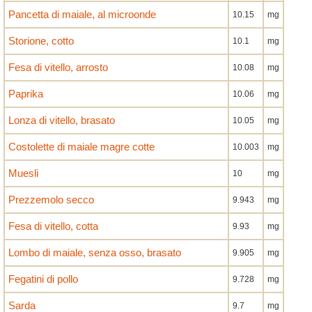
Pancetta di maiale, al microonde
10.15
mg
Storione, cotto
10.1
mg
Fesa di vitello, arrosto
10.08
mg
Paprika
10.06
mg
Lonza di vitello, brasato
10.05
mg
Costolette di maiale magre cotte
10.003
mg
Muesli
10
mg
Prezzemolo secco
9.943
mg
Fesa di vitello, cotta
9.93
mg
Lombo di maiale, senza osso, brasato
9.905
mg
Fegatini di pollo
9.728
mg
Sarda
9.7
mg