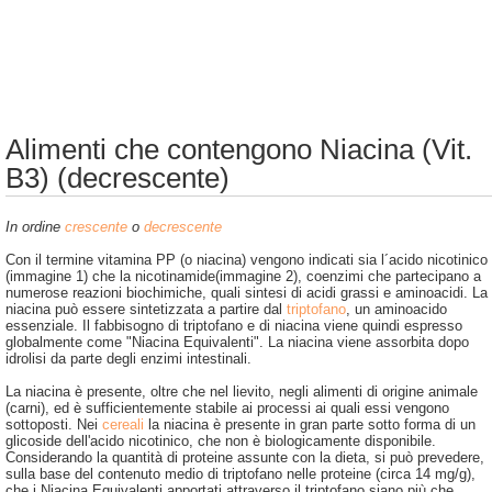
Alimenti che contengono Niacina (Vit.
B3) (decrescente)
In ordine
crescente
o
decrescente
Con il termine vitamina PP (o niacina) vengono indicati sia l´acido nicotinico
(immagine 1) che la nicotinamide(immagine 2), coenzimi che partecipano a
numerose reazioni biochimiche, quali sintesi di acidi grassi e aminoacidi. La
niacina può essere sintetizzata a partire dal
triptofano
, un aminoacido
essenziale. Il fabbisogno di triptofano e di niacina viene quindi espresso
globalmente come "Niacina Equivalenti". La niacina viene assorbita dopo
idrolisi da parte degli enzimi intestinali.
La niacina è presente, oltre che nel lievito, negli alimenti di origine animale
(carni), ed è sufficientemente stabile ai processi ai quali essi vengono
sottoposti. Nei
cereali
la niacina è presente in gran parte sotto forma di un
glicoside dell'acido nicotinico, che non è biologicamente disponibile.
Considerando la quantità di proteine assunte con la dieta, si può prevedere,
sulla base del contenuto medio di triptofano nelle proteine (circa 14 mg/g),
che i Niacina Equivalenti apportati attraverso il triptofano siano più che