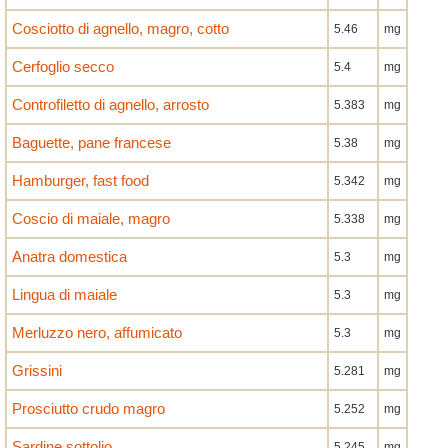
Cosciotto di agnello, magro, cotto
5.46
mg
Cerfoglio secco
5.4
mg
Controfiletto di agnello, arrosto
5.383
mg
Baguette, pane francese
5.38
mg
Hamburger, fast food
5.342
mg
Coscio di maiale, magro
5.338
mg
Anatra domestica
5.3
mg
Lingua di maiale
5.3
mg
Merluzzo nero, affumicato
5.3
mg
Grissini
5.281
mg
Prosciutto crudo magro
5.252
mg
Sardine sottolio
5.245
mg