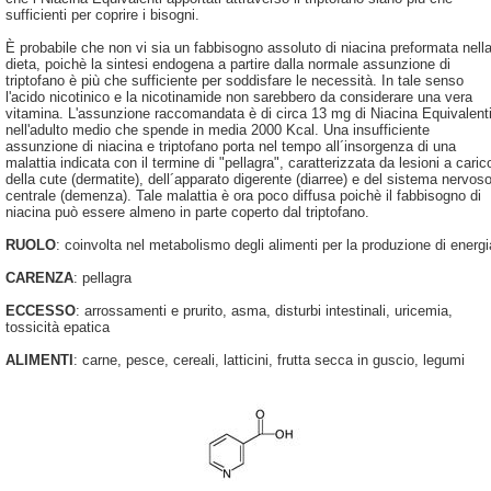
sufficienti per coprire i bisogni.
È probabile che non vi sia un fabbisogno assoluto di niacina preformata nell
dieta, poichè la sintesi endogena a partire dalla normale assunzione di
triptofano è più che sufficiente per soddisfare le necessità. In tale senso
l'acido nicotinico e la nicotinamide non sarebbero da considerare una vera
vitamina. L'assunzione raccomandata è di circa 13 mg di Niacina Equivalent
nell'adulto medio che spende in media 2000 Kcal. Una insufficiente
assunzione di niacina e triptofano porta nel tempo all´insorgenza di una
malattia indicata con il termine di "pellagra", caratterizzata da lesioni a caric
della cute (dermatite), dell´apparato digerente (diarree) e del sistema nervos
centrale (demenza). Tale malattia è ora poco diffusa poichè il fabbisogno di
niacina può essere almeno in parte coperto dal triptofano.
RUOLO
: coinvolta nel metabolismo degli alimenti per la produzione di energi
CARENZA
: pellagra
ECCESSO
: arrossamenti e prurito, asma, disturbi intestinali, uricemia,
tossicità epatica
ALIMENTI
: carne, pesce, cereali, latticini, frutta secca in guscio, legumi