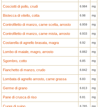
Cosciotti di pollo, crudi
6.984
mg
Bistecca di vitello, cotta
6.98
mg
Controfiletto di manzo, carne scelta, arrosto
6.959
mg
Controfiletto di manzo, carne mista, arrosto
6.933
mg
Costarella di agnello brasata, magra
6.92
mg
Lombo di maiale, magro, arrosto
6.882
mg
Sgombro, cotto
6.85
mg
Fianchetto di manzo, crudo
6.842
mg
Lombata di agnello arrosto, carne grassa
6.83
mg
Germe di grano
6.813
mg
Pane di crusca di riso
6.81
mg
Cuore di suino
6.765
mg