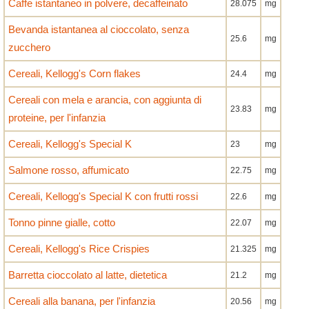
Caffe istantaneo in polvere, decaffeinato
28.075
mg
Bevanda istantanea al cioccolato, senza
25.6
mg
zucchero
Cereali, Kellogg's Corn flakes
24.4
mg
Cereali con mela e arancia, con aggiunta di
23.83
mg
proteine, per l'infanzia
Cereali, Kellogg's Special K
23
mg
Salmone rosso, affumicato
22.75
mg
Cereali, Kellogg's Special K con frutti rossi
22.6
mg
Tonno pinne gialle, cotto
22.07
mg
Cereali, Kellogg's Rice Crispies
21.325
mg
Barretta cioccolato al latte, dietetica
21.2
mg
Cereali alla banana, per l'infanzia
20.56
mg