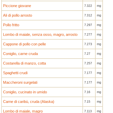
Piccione giovane
7.322
mg
Ali di pollo arrosto
7.312
mg
Pollo fritto
7.297
mg
Lombo di maiale, senza osso, magro, arrosto
7.277
mg
Cappone di pollo con pelle
7.273
mg
Coniglio, carne cruda
7.27
mg
Costarella di manzo, cotta
7.257
mg
Spaghetti crudi
7.177
mg
Maccheroni surgelati
7.177
mg
Coniglio, cucinato in umido
7.16
mg
Carne di caribù, cruda (Alaska)
7.15
mg
Lombo di maiale, magro
7.113
mg