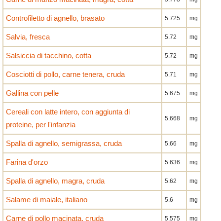
Controfiletto di agnello, brasato
5.725
mg
Salvia, fresca
5.72
mg
Salsiccia di tacchino, cotta
5.72
mg
Cosciotti di pollo, carne tenera, cruda
5.71
mg
Gallina con pelle
5.675
mg
Cereali con latte intero, con aggiunta di
5.668
mg
proteine, per l'infanzia
Spalla di agnello, semigrassa, cruda
5.66
mg
Farina d'orzo
5.636
mg
Spalla di agnello, magra, cruda
5.62
mg
Salame di maiale, italiano
5.6
mg
Carne di pollo macinata, cruda
5.575
mg