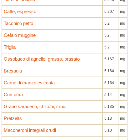
Caffe, espresso
5.207
mg
Tacchino petto
5.2
mg
Cefalo muggine
5.2
mg
Triglia
5.2
mg
Ossobuco di agnello, grasso, brasato
5.167
mg
Bresaola
5.164
mg
Carne di manzo esiccata
5.164
mg
Curcuma
5.14
mg
Grano saraceno, chicchi, crudi
5.135
mg
Pretzelts
5.13
mg
Maccheroni integrali crudi
5.13
mg