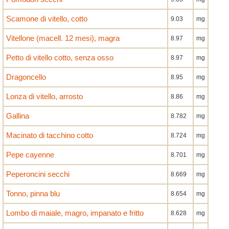
Scamone di vitello, cotto
9.03
mg
Vitellone (macell. 12 mesi), magra
8.97
mg
Petto di vitello cotto, senza osso
8.97
mg
Dragoncello
8.95
mg
Lonza di vitello, arrosto
8.86
mg
Gallina
8.782
mg
Macinato di tacchino cotto
8.724
mg
Pepe cayenne
8.701
mg
Peperoncini secchi
8.669
mg
Tonno, pinna blu
8.654
mg
Lombo di maiale, magro, impanato e fritto
8.628
mg