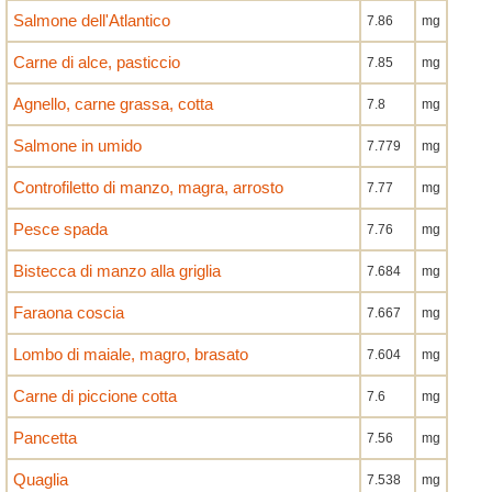
Salmone dell'Atlantico
7.86
mg
Carne di alce, pasticcio
7.85
mg
Agnello, carne grassa, cotta
7.8
mg
Salmone in umido
7.779
mg
Controfiletto di manzo, magra, arrosto
7.77
mg
Pesce spada
7.76
mg
Bistecca di manzo alla griglia
7.684
mg
Faraona coscia
7.667
mg
Lombo di maiale, magro, brasato
7.604
mg
Carne di piccione cotta
7.6
mg
Pancetta
7.56
mg
Quaglia
7.538
mg