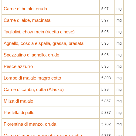
Carne di bufalo, cruda
5.97
mg
Carne di alce, macinata
5.97
mg
Tagliolini, chow mein (ricetta cinese)
5.95
mg
Agnello, coscia e spalla, grassa, brasata
5.95
mg
Spezzatino di agnello, crudo
5.95
mg
Pesce azzurro
5.95
mg
Lombo di maiale magro cotto
5.893
mg
Carne di caribù, cotta (Alaska)
5.89
mg
Milza di maiale
5.867
mg
Pastella di pollo
5.837
mg
Fiorentina di manzo, cruda
5.782
mg
Carne di manzo macinata, magra, cotta
5.778
mg