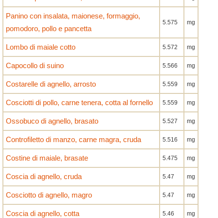
Panino con insalata, maionese, formaggio,
5.575
mg
pomodoro, pollo e pancetta
Lombo di maiale cotto
5.572
mg
Capocollo di suino
5.566
mg
Costarelle di agnello, arrosto
5.559
mg
Cosciotti di pollo, carne tenera, cotta al fornello
5.559
mg
Ossobuco di agnello, brasato
5.527
mg
Controfiletto di manzo, carne magra, cruda
5.516
mg
Costine di maiale, brasate
5.475
mg
Coscia di agnello, cruda
5.47
mg
Cosciotto di agnello, magro
5.47
mg
Coscia di agnello, cotta
5.46
mg