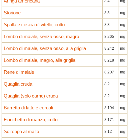
Aringa americana
8.4
mg
Storione
8.3
mg
Spalla e coscia di vitello, cotto
8.3
mg
Lombo di maiale, senza osso, magro
8.265
mg
Lombo di maiale, senza osso, alla griglia
8.242
mg
Lombo di maiale, magro, alla griglia
8.218
mg
Rene di maiale
8.207
mg
Quaglia cruda
8.2
mg
Quaglia (solo carne) cruda
8.2
mg
Barretta di latte e cereali
8.194
mg
Fianchetto di manzo, cotto
8.171
mg
Sciroppo al malto
8.12
mg