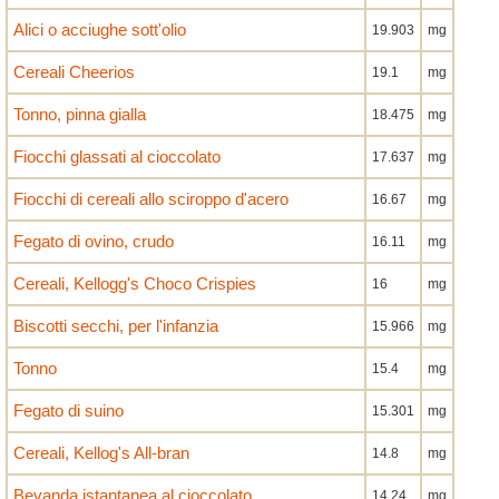
Alici o acciughe sott'olio
19.903
mg
Cereali Cheerios
19.1
mg
Tonno, pinna gialla
18.475
mg
Fiocchi glassati al cioccolato
17.637
mg
Fiocchi di cereali allo sciroppo d'acero
16.67
mg
Fegato di ovino, crudo
16.11
mg
Cereali, Kellogg's Choco Crispies
16
mg
Biscotti secchi, per l'infanzia
15.966
mg
Tonno
15.4
mg
Fegato di suino
15.301
mg
Cereali, Kellog's All-bran
14.8
mg
Bevanda istantanea al cioccolato
14.24
mg