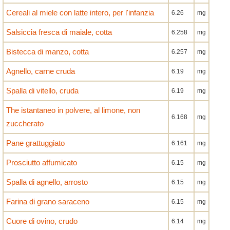
Cereali al miele con latte intero, per l'infanzia
6.26
mg
Salsiccia fresca di maiale, cotta
6.258
mg
Bistecca di manzo, cotta
6.257
mg
Agnello, carne cruda
6.19
mg
Spalla di vitello, cruda
6.19
mg
The istantaneo in polvere, al limone, non
6.168
mg
zuccherato
Pane grattuggiato
6.161
mg
Prosciutto affumicato
6.15
mg
Spalla di agnello, arrosto
6.15
mg
Farina di grano saraceno
6.15
mg
Cuore di ovino, crudo
6.14
mg