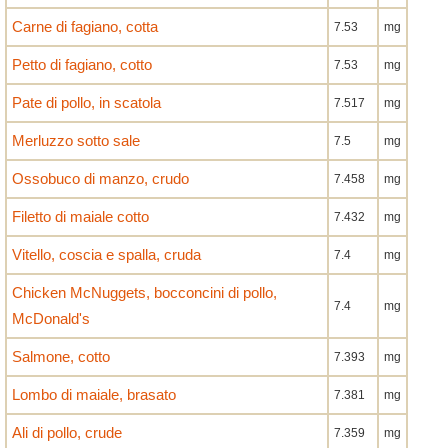
Carne di fagiano, cotta
7.53
mg
Petto di fagiano, cotto
7.53
mg
Pate di pollo, in scatola
7.517
mg
Merluzzo sotto sale
7.5
mg
Ossobuco di manzo, crudo
7.458
mg
Filetto di maiale cotto
7.432
mg
Vitello, coscia e spalla, cruda
7.4
mg
Chicken McNuggets, bocconcini di pollo,
7.4
mg
McDonald's
Salmone, cotto
7.393
mg
Lombo di maiale, brasato
7.381
mg
Ali di pollo, crude
7.359
mg