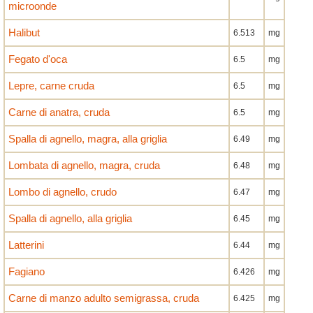
microonde
Halibut
6.513
mg
Fegato d'oca
6.5
mg
Lepre, carne cruda
6.5
mg
Carne di anatra, cruda
6.5
mg
Spalla di agnello, magra, alla griglia
6.49
mg
Lombata di agnello, magra, cruda
6.48
mg
Lombo di agnello, crudo
6.47
mg
Spalla di agnello, alla griglia
6.45
mg
Latterini
6.44
mg
Fagiano
6.426
mg
Carne di manzo adulto semigrassa, cruda
6.425
mg