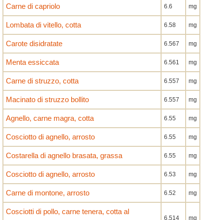
Carne di capriolo
6.6
mg
Lombata di vitello, cotta
6.58
mg
Carote disidratate
6.567
mg
Menta essiccata
6.561
mg
Carne di struzzo, cotta
6.557
mg
Macinato di struzzo bollito
6.557
mg
Agnello, carne magra, cotta
6.55
mg
Cosciotto di agnello, arrosto
6.55
mg
Costarella di agnello brasata, grassa
6.55
mg
Cosciotto di agnello, arrosto
6.53
mg
Carne di montone, arrosto
6.52
mg
Cosciotti di pollo, carne tenera, cotta al
6.514
mg