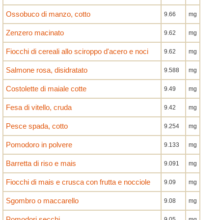
Ossobuco di manzo, cotto
9.66
mg
Zenzero macinato
9.62
mg
Fiocchi di cereali allo sciroppo d'acero e noci
9.62
mg
Salmone rosa, disidratato
9.588
mg
Costolette di maiale cotte
9.49
mg
Fesa di vitello, cruda
9.42
mg
Pesce spada, cotto
9.254
mg
Pomodoro in polvere
9.133
mg
Barretta di riso e mais
9.091
mg
Fiocchi di mais e crusca con frutta e nocciole
9.09
mg
Sgombro o maccarello
9.08
mg
Pomodori secchi
9.05
mg