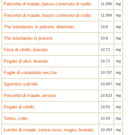
Pancetta di maiale, basso contenuto di sodio
11.099
mg
Pancetta di maiale, basso contenuto di sodio
11.099
mg
The istantaneo, in polvere, deteinato
10.8
mg
The istantaneo in polvere
10.8
mg
Fesa di vitello, brasato
10.72
mg
Fegato di alce, brasato
10.72
mg
Foglie di coriandolo secche
10.707
mg
Sgombro sott'olio
10.667
mg
Pancetta di maiale, arrosto
10.623
mg
Fegato di vitello
10.55
mg
Tonno, cotto
10.54
mg
Lombo di maiale, senza osso, magro, brasato
10.263
mg