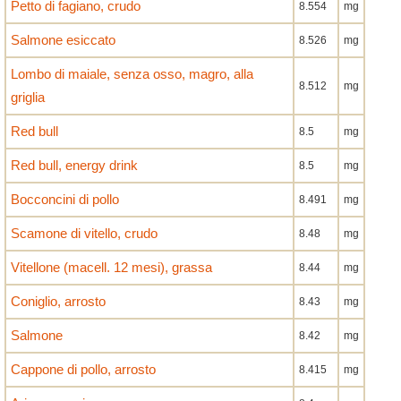
Petto di fagiano, crudo
8.554
mg
Salmone esiccato
8.526
mg
Lombo di maiale, senza osso, magro, alla
8.512
mg
griglia
Red bull
8.5
mg
Red bull, energy drink
8.5
mg
Bocconcini di pollo
8.491
mg
Scamone di vitello, crudo
8.48
mg
Vitellone (macell. 12 mesi), grassa
8.44
mg
Coniglio, arrosto
8.43
mg
Salmone
8.42
mg
Cappone di pollo, arrosto
8.415
mg