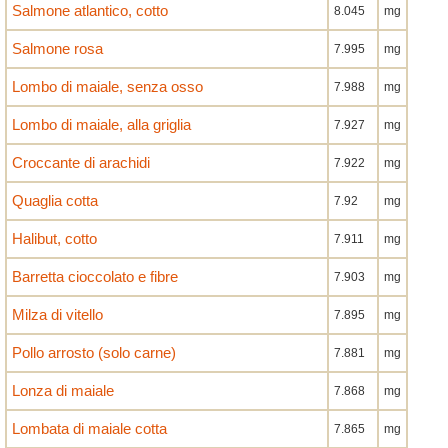
Salmone atlantico, cotto
8.045
mg
Salmone rosa
7.995
mg
Lombo di maiale, senza osso
7.988
mg
Lombo di maiale, alla griglia
7.927
mg
Croccante di arachidi
7.922
mg
Quaglia cotta
7.92
mg
Halibut, cotto
7.911
mg
Barretta cioccolato e fibre
7.903
mg
Milza di vitello
7.895
mg
Pollo arrosto (solo carne)
7.881
mg
Lonza di maiale
7.868
mg
Lombata di maiale cotta
7.865
mg