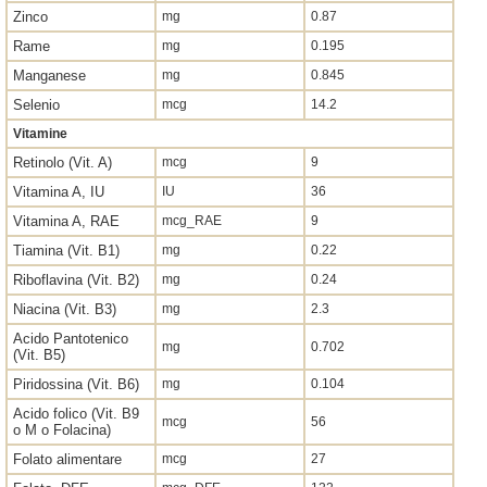
Zinco
mg
0.87
Rame
mg
0.195
Manganese
mg
0.845
Selenio
mcg
14.2
Vitamine
Retinolo (Vit. A)
mcg
9
Vitamina A, IU
IU
36
Vitamina A, RAE
mcg_RAE
9
Tiamina (Vit. B1)
mg
0.22
Riboflavina (Vit. B2)
mg
0.24
Niacina (Vit. B3)
mg
2.3
Acido Pantotenico
mg
0.702
(Vit. B5)
Piridossina (Vit. B6)
mg
0.104
Acido folico (Vit. B9
mcg
56
o M o Folacina)
Folato alimentare
mcg
27