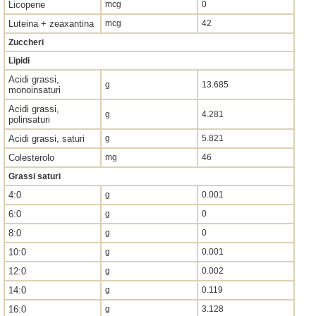
Licopene
mcg
0
Luteina + zeaxantina
mcg
42
Zuccheri
Lipidi
Acidi grassi,
g
13.685
monoinsaturi
Acidi grassi,
g
4.281
polinsaturi
Acidi grassi, saturi
g
5.821
Colesterolo
mg
46
Grassi saturi
4:0
g
0.001
6:0
g
0
8:0
g
0
10:0
g
0.001
12:0
g
0.002
14:0
g
0.119
16:0
g
3.128