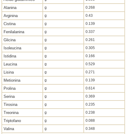
Alanina
g
0.268
Arginina
g
0.43
Cistina
g
0.139
Fenilalanina
g
0.337
Glicina
g
0.261
Isoleucina
g
0.305
Istidina
g
0.166
Leucina
g
0.529
Lisina
g
0.271
Metionina
g
0.139
Prolina
g
0.614
Serina
g
0.369
Tirosina
g
0.235
Treonina
g
0.238
Triptofano
g
0.088
Valina
g
0.348