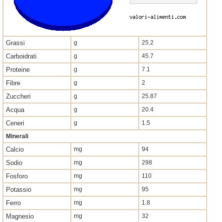
Grassi
g
25.2
Carboidrati
g
45.7
Proteine
g
7.1
Fibre
g
2
Zuccheri
g
25.87
Acqua
g
20.4
Ceneri
g
1.5
Minerali
Calcio
mg
94
Sodio
mg
298
Fosforo
mg
110
Potassio
mg
95
Ferro
mg
1.8
Magnesio
mg
32