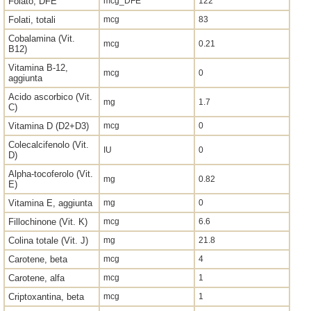
Folato, DFE
mcg_DFE
122
Folati, totali
mcg
83
Cobalamina (Vit.
mcg
0.21
B12)
Vitamina B-12,
mcg
0
aggiunta
Acido ascorbico (Vit.
mg
1.7
C)
Vitamina D (D2+D3)
mcg
0
Colecalcifenolo (Vit.
IU
0
D)
Alpha-tocoferolo (Vit.
mg
0.82
E)
Vitamina E, aggiunta
mg
0
Fillochinone (Vit. K)
mcg
6.6
Colina totale (Vit. J)
mg
21.8
Carotene, beta
mcg
4
Carotene, alfa
mcg
1
Criptoxantina, beta
mcg
1