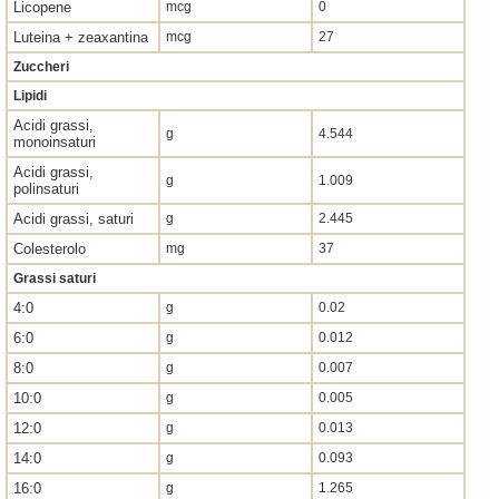
Licopene
mcg
0
Luteina + zeaxantina
mcg
27
Zuccheri
Lipidi
Acidi grassi,
g
4.544
monoinsaturi
Acidi grassi,
g
1.009
polinsaturi
Acidi grassi, saturi
g
2.445
Colesterolo
mg
37
Grassi saturi
4:0
g
0.02
6:0
g
0.012
8:0
g
0.007
10:0
g
0.005
12:0
g
0.013
14:0
g
0.093
16:0
g
1.265