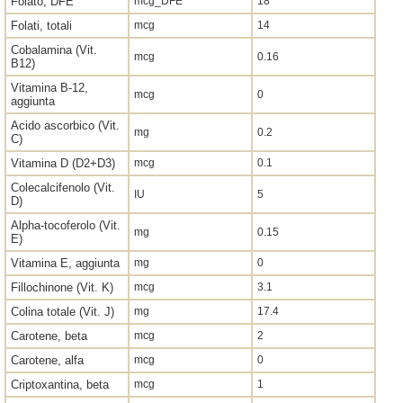
Folato, DFE
mcg_DFE
18
Folati, totali
mcg
14
Cobalamina (Vit.
mcg
0.16
B12)
Vitamina B-12,
mcg
0
aggiunta
Acido ascorbico (Vit.
mg
0.2
C)
Vitamina D (D2+D3)
mcg
0.1
Colecalcifenolo (Vit.
IU
5
D)
Alpha-tocoferolo (Vit.
mg
0.15
E)
Vitamina E, aggiunta
mg
0
Fillochinone (Vit. K)
mcg
3.1
Colina totale (Vit. J)
mg
17.4
Carotene, beta
mcg
2
Carotene, alfa
mcg
0
Criptoxantina, beta
mcg
1