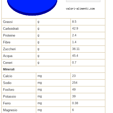
Grassi
g
8.5
Carboidrati
g
42.9
Proteine
g
2.4
Fibre
g
1.4
Zuccheri
g
36.11
Acqua
g
45.4
Ceneri
g
0.7
Minerali
Calcio
mg
23
Sodio
mg
254
Fosforo
mg
49
Potassio
mg
39
Ferro
mg
0.38
Magnesio
mg
6