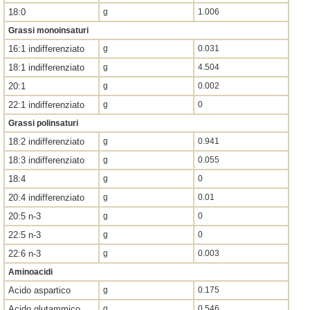
18:0
g
1.006
Grassi monoinsaturi
16:1 indifferenziato
g
0.031
18:1 indifferenziato
g
4.504
20:1
g
0.002
22:1 indifferenziato
g
0
Grassi polinsaturi
18:2 indifferenziato
g
0.941
18:3 indifferenziato
g
0.055
18:4
g
0
20:4 indifferenziato
g
0.01
20:5 n-3
g
0
22:5 n-3
g
0
22:6 n-3
g
0.003
Aminoacidi
Acido aspartico
g
0.175
Acido glutammico
g
0.546