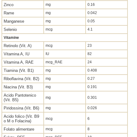
Zinco
mg
0.16
Rame
mg
0.042
Manganese
mg
0.05
Selenio
mcg
4.1
Vitamine
Retinolo (Vit. A)
mcg
23
Vitamina A, IU
IU
82
Vitamina A, RAE
mcg_RAE
24
Tiamina (Vit. B1)
mg
0.408
Riboflavina (Vit. B2)
mg
0.27
Niacina (Vit. B3)
mg
0.191
Acido Pantotenico
mg
0.301
(Vit. B5)
Piridossina (Vit. B6)
mg
0.026
Acido folico (Vit. B9
mcg
6
o M o Folacina)
Folato alimentare
mcg
8