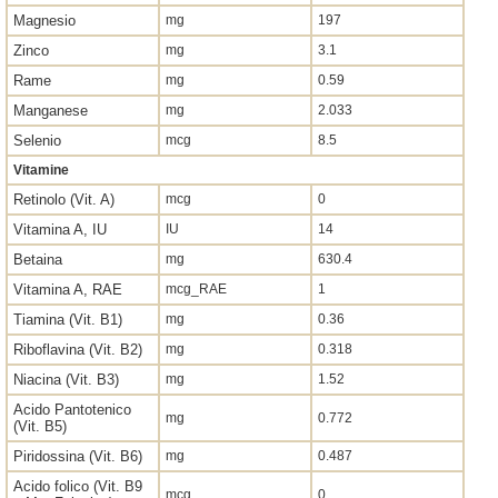
Magnesio
mg
197
Zinco
mg
3.1
Rame
mg
0.59
Manganese
mg
2.033
Selenio
mcg
8.5
Vitamine
Retinolo (Vit. A)
mcg
0
Vitamina A, IU
IU
14
Betaina
mg
630.4
Vitamina A, RAE
mcg_RAE
1
Tiamina (Vit. B1)
mg
0.36
Riboflavina (Vit. B2)
mg
0.318
Niacina (Vit. B3)
mg
1.52
Acido Pantotenico
mg
0.772
(Vit. B5)
Piridossina (Vit. B6)
mg
0.487
Acido folico (Vit. B9
mcg
0