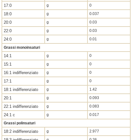
17:0
g
0
18:0
g
0.037
20:0
g
0.03
22:0
g
0.03
24:0
g
0.01
Grassi monoinsaturi
14:1
g
0
15:1
g
0
16:1 indifferenziato
g
0
17:1
g
0
18:1 indifferenziato
g
1.42
20:1
g
0.093
22:1 indifferenziato
g
0.083
24:1 c
g
0.017
Grassi polinsaturi
18:2 indifferenziato
g
2.977
18:3 indifferenziato
g
0.26