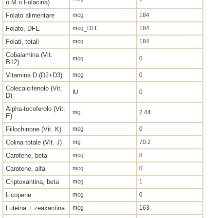
o M o Folacina)
Folato alimentare
mcg
184
Folato, DFE
mcg_DFE
184
Folati, totali
mcg
184
Cobalamina (Vit.
mcg
0
B12)
Vitamina D (D2+D3)
mcg
0
Colecalcifenolo (Vit.
IU
0
D)
Alpha-tocoferolo (Vit.
mg
2.44
E)
Fillochinone (Vit. K)
mcg
0
Colina totale (Vit. J)
mg
70.2
Carotene, beta
mcg
8
Carotene, alfa
mcg
0
Criptoxantina, beta
mcg
1
Licopene
mcg
0
Luteina + zeaxantina
mcg
163