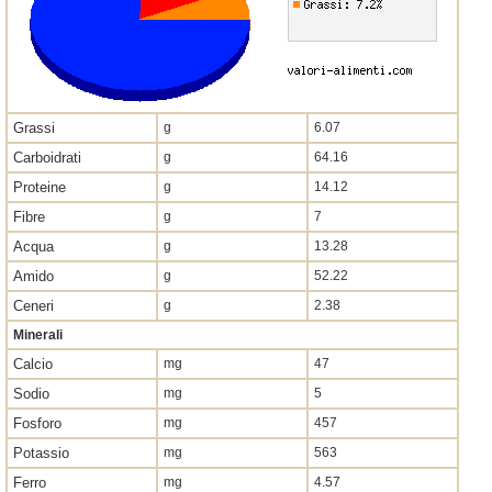
Grassi
g
6.07
Carboidrati
g
64.16
Proteine
g
14.12
Fibre
g
7
Acqua
g
13.28
Amido
g
52.22
Ceneri
g
2.38
Minerali
Calcio
mg
47
Sodio
mg
5
Fosforo
mg
457
Potassio
mg
563
Ferro
mg
4.57