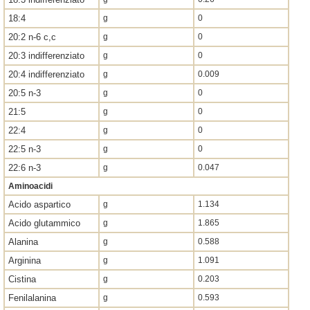
18:4
g
0
20:2 n-6 c,c
g
0
20:3 indifferenziato
g
0
20:4 indifferenziato
g
0.009
20:5 n-3
g
0
21:5
g
0
22:4
g
0
22:5 n-3
g
0
22:6 n-3
g
0.047
Aminoacidi
Acido aspartico
g
1.134
Acido glutammico
g
1.865
Alanina
g
0.588
Arginina
g
1.091
Cistina
g
0.203
Fenilalanina
g
0.593