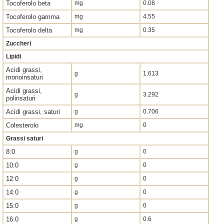
Tocoferolo beta
mg
0.08
Tocoferolo gamma
mg
4.55
Tocoferolo delta
mg
0.35
Zuccheri
Lipidi
Acidi grassi,
g
1.613
monoinsaturi
Acidi grassi,
g
3.292
polinsaturi
Acidi grassi, saturi
g
0.706
Colesterolo
mg
0
Grassi saturi
8:0
g
0
10:0
g
0
12:0
g
0
14:0
g
0
15:0
g
0
16:0
g
0.6