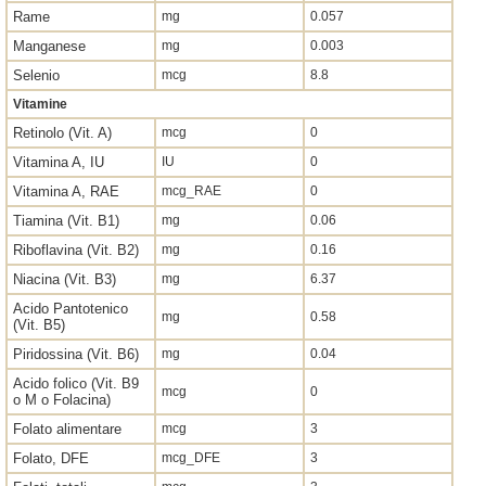
Rame
mg
0.057
Manganese
mg
0.003
Selenio
mcg
8.8
Vitamine
Retinolo (Vit. A)
mcg
0
Vitamina A, IU
IU
0
Vitamina A, RAE
mcg_RAE
0
Tiamina (Vit. B1)
mg
0.06
Riboflavina (Vit. B2)
mg
0.16
Niacina (Vit. B3)
mg
6.37
Acido Pantotenico
mg
0.58
(Vit. B5)
Piridossina (Vit. B6)
mg
0.04
Acido folico (Vit. B9
mcg
0
o M o Folacina)
Folato alimentare
mcg
3
Folato, DFE
mcg_DFE
3