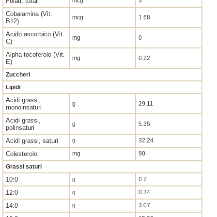
Folati, totali
mcg
3
Cobalamina (Vit.
mcg
1.68
B12)
Acido ascorbico (Vit.
mg
0
C)
Alpha-tocoferolo (Vit.
mg
0.22
E)
Zuccheri
Lipidi
Acidi grassi,
g
29.11
monoinsaturi
Acidi grassi,
g
5.35
polinsaturi
Acidi grassi, saturi
g
32.24
Colesterolo
mg
90
Grassi saturi
10:0
g
0.2
12:0
g
0.34
14:0
g
3.07