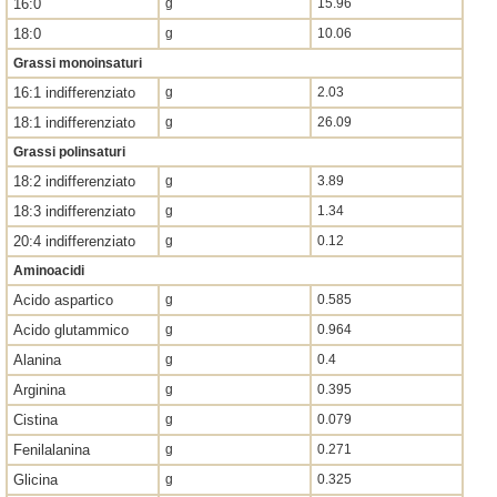
16:0
g
15.96
18:0
g
10.06
Grassi monoinsaturi
16:1 indifferenziato
g
2.03
18:1 indifferenziato
g
26.09
Grassi polinsaturi
18:2 indifferenziato
g
3.89
18:3 indifferenziato
g
1.34
20:4 indifferenziato
g
0.12
Aminoacidi
Acido aspartico
g
0.585
Acido glutammico
g
0.964
Alanina
g
0.4
Arginina
g
0.395
Cistina
g
0.079
Fenilalanina
g
0.271
Glicina
g
0.325