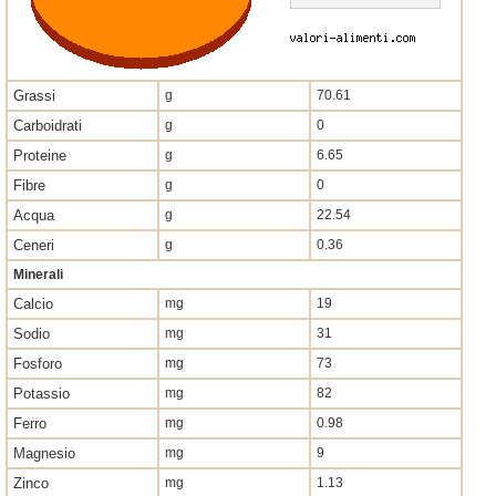
Grassi
g
70.61
Carboidrati
g
0
Proteine
g
6.65
Fibre
g
0
Acqua
g
22.54
Ceneri
g
0.36
Minerali
Calcio
mg
19
Sodio
mg
31
Fosforo
mg
73
Potassio
mg
82
Ferro
mg
0.98
Magnesio
mg
9
Zinco
mg
1.13