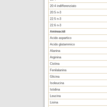
20:4 indifferenziato
20:5 n-3
22:5 n-3
22:6 n-3
Aminoacidi
Acido aspartico
Acido glutammico
Alanina
Arginina
Cistina
Fenilalanina
Glicina
Isoleucina
Istidina
Leucina
Lisina