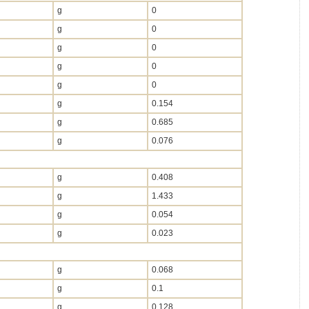
g
0
g
0
g
0
g
0
g
0
g
0.154
g
0.685
g
0.076
g
0.408
g
1.433
g
0.054
g
0.023
g
0.068
g
0.1
g
0.128