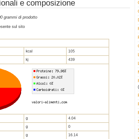
zionali e composizione
100 grammi di prodotto
sente sul sito
kcal
105
kj
439
(
g
4.04
g
0
g
16.14