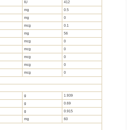
IU
412
mg
0.5
mg
0
mcg
0.1
mg
56
mcg
0
mcg
0
mcg
0
mcg
0
mcg
0
g
1.939
g
0.69
g
0.915
mg
60