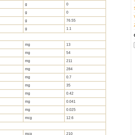
g
0
g
0
g
76.55
g
1.1
mg
13
mg
54
mg
211
mg
284
mg
0.7
mg
35
mg
0.42
mg
0.041
mg
0.025
mcg
12.6
mcg
210