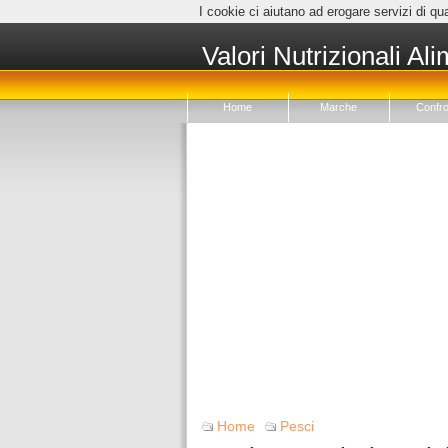
I cookie ci aiutano ad erogare servizi di qua
Valori Nutrizionali Ali
Home
Marche
Confro
Home
Pesci