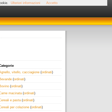
cookie.
Ulteriori informazioni
Accetto
Categorie
Agnello, vitello, cacciagione
(
ordinati
)
Bevande
(
ordinati
)
Bovino
(
ordinati
)
Carne macinata
(
ordinati
)
Cereali e pasta
(
ordinati
)
Cereali per colazione
(
ordinati
)