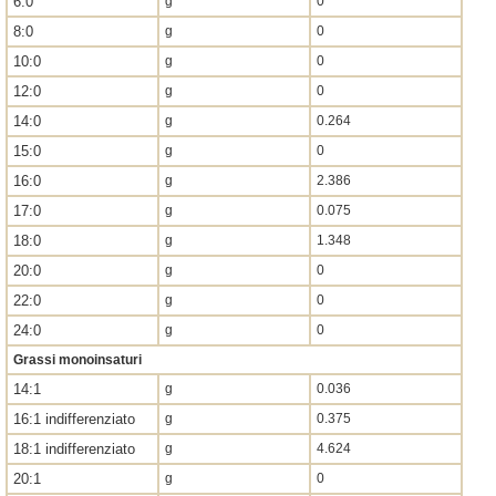
6:0
g
0
8:0
g
0
10:0
g
0
12:0
g
0
14:0
g
0.264
15:0
g
0
16:0
g
2.386
17:0
g
0.075
18:0
g
1.348
20:0
g
0
22:0
g
0
24:0
g
0
Grassi monoinsaturi
14:1
g
0.036
16:1 indifferenziato
g
0.375
18:1 indifferenziato
g
4.624
20:1
g
0