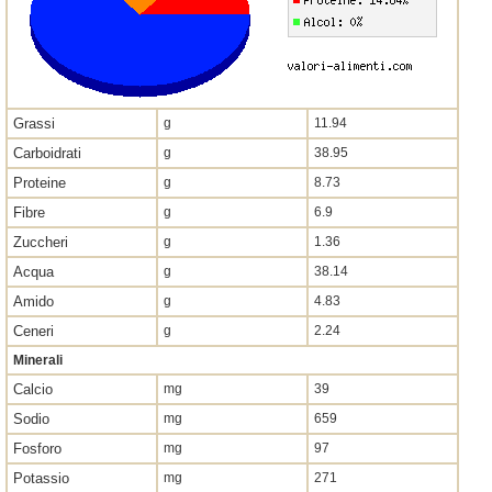
Grassi
g
11.94
Carboidrati
g
38.95
Proteine
g
8.73
Fibre
g
6.9
Zuccheri
g
1.36
Acqua
g
38.14
Amido
g
4.83
Ceneri
g
2.24
Minerali
Calcio
mg
39
Sodio
mg
659
Fosforo
mg
97
Potassio
mg
271