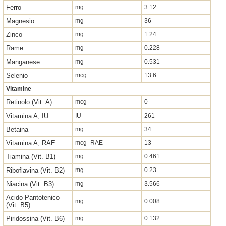
Ferro
mg
3.12
Magnesio
mg
36
Zinco
mg
1.24
Rame
mg
0.228
Manganese
mg
0.531
Selenio
mcg
13.6
Vitamine
Retinolo (Vit. A)
mcg
0
Vitamina A, IU
IU
261
Betaina
mg
34
Vitamina A, RAE
mcg_RAE
13
Tiamina (Vit. B1)
mg
0.461
Riboflavina (Vit. B2)
mg
0.23
Niacina (Vit. B3)
mg
3.566
Acido Pantotenico
mg
0.008
(Vit. B5)
Piridossina (Vit. B6)
mg
0.132