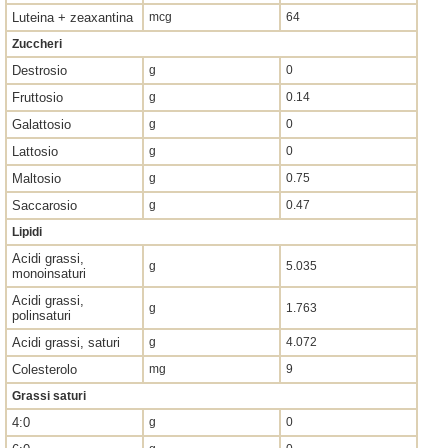
Luteina + zeaxantina
mcg
64
Zuccheri
Destrosio
g
0
Fruttosio
g
0.14
Galattosio
g
0
Lattosio
g
0
Maltosio
g
0.75
Saccarosio
g
0.47
Lipidi
Acidi grassi,
g
5.035
monoinsaturi
Acidi grassi,
g
1.763
polinsaturi
Acidi grassi, saturi
g
4.072
Colesterolo
mg
9
Grassi saturi
4:0
g
0