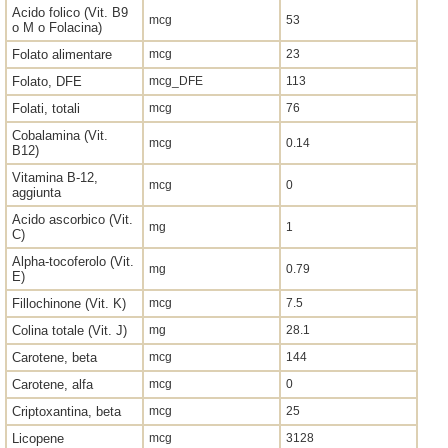
Acido folico (Vit. B9
mcg
53
o M o Folacina)
Folato alimentare
mcg
23
Folato, DFE
mcg_DFE
113
Folati, totali
mcg
76
Cobalamina (Vit.
mcg
0.14
B12)
Vitamina B-12,
mcg
0
aggiunta
Acido ascorbico (Vit.
mg
1
C)
Alpha-tocoferolo (Vit.
mg
0.79
E)
Fillochinone (Vit. K)
mcg
7.5
Colina totale (Vit. J)
mg
28.1
Carotene, beta
mcg
144
Carotene, alfa
mcg
0
Criptoxantina, beta
mcg
25
Licopene
mcg
3128