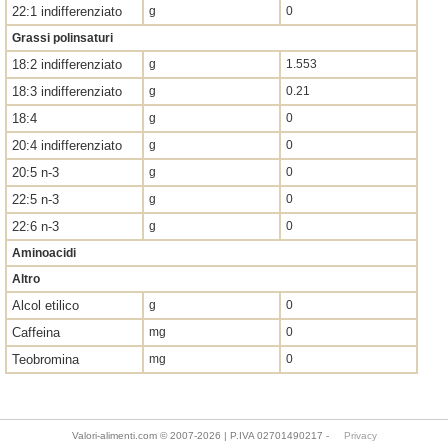
22:1 indifferenziato
g
0
Grassi polinsaturi
18:2 indifferenziato
g
1.553
18:3 indifferenziato
g
0.21
18:4
g
0
20:4 indifferenziato
g
0
20:5 n-3
g
0
22:5 n-3
g
0
22:6 n-3
g
0
Aminoacidi
Altro
Alcol etilico
g
0
Caffeina
mg
0
Teobromina
mg
0
Valori-alimenti.com © 2007-2026 | P.IVA 02701490217 -
Privacy