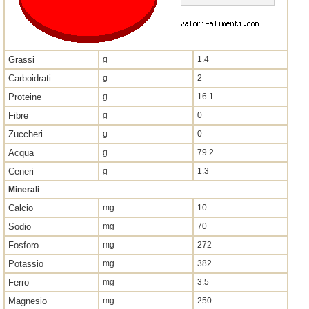
Grassi
g
1.4
Carboidrati
g
2
Proteine
g
16.1
Fibre
g
0
Zuccheri
g
0
Acqua
g
79.2
Ceneri
g
1.3
Minerali
Calcio
mg
10
Sodio
mg
70
Fosforo
mg
272
Potassio
mg
382
Ferro
mg
3.5
Magnesio
mg
250