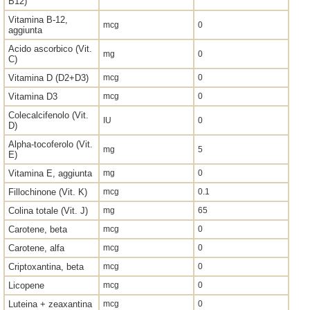
B12)
Vitamina B-12,
mcg
0
aggiunta
Acido ascorbico (Vit.
mg
0
C)
Vitamina D (D2+D3)
mcg
0
Vitamina D3
mcg
0
Colecalcifenolo (Vit.
IU
0
D)
Alpha-tocoferolo (Vit.
mg
5
E)
Vitamina E, aggiunta
mg
0
Fillochinone (Vit. K)
mcg
0.1
Colina totale (Vit. J)
mg
65
Carotene, beta
mcg
0
Carotene, alfa
mcg
0
Criptoxantina, beta
mcg
0
Licopene
mcg
0
Luteina + zeaxantina
mcg
0