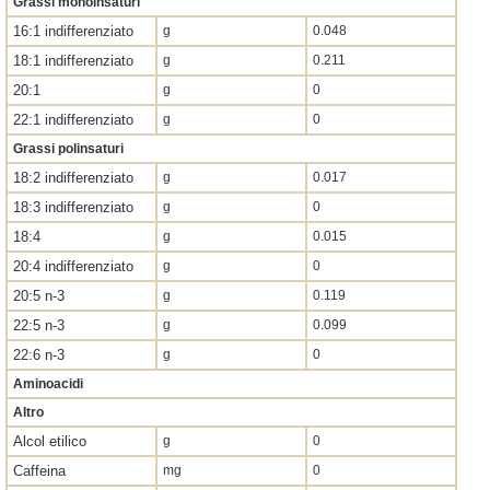
Grassi monoinsaturi
16:1 indifferenziato
g
0.048
18:1 indifferenziato
g
0.211
20:1
g
0
22:1 indifferenziato
g
0
Grassi polinsaturi
18:2 indifferenziato
g
0.017
18:3 indifferenziato
g
0
18:4
g
0.015
20:4 indifferenziato
g
0
20:5 n-3
g
0.119
22:5 n-3
g
0.099
22:6 n-3
g
0
Aminoacidi
Altro
Alcol etilico
g
0
Caffeina
mg
0