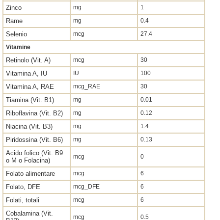
Zinco
mg
1
Rame
mg
0.4
Selenio
mcg
27.4
Vitamine
Retinolo (Vit. A)
mcg
30
Vitamina A, IU
IU
100
Vitamina A, RAE
mcg_RAE
30
Tiamina (Vit. B1)
mg
0.01
Riboflavina (Vit. B2)
mg
0.12
Niacina (Vit. B3)
mg
1.4
Piridossina (Vit. B6)
mg
0.13
Acido folico (Vit. B9
mcg
0
o M o Folacina)
Folato alimentare
mcg
6
Folato, DFE
mcg_DFE
6
Folati, totali
mcg
6
Cobalamina (Vit.
mcg
0.5