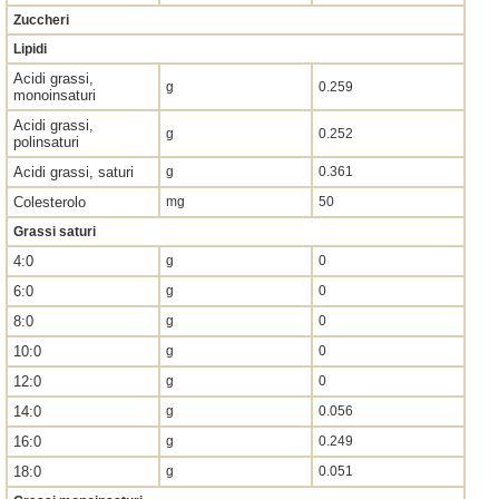
Zuccheri
Lipidi
Acidi grassi,
g
0.259
monoinsaturi
Acidi grassi,
g
0.252
polinsaturi
Acidi grassi, saturi
g
0.361
Colesterolo
mg
50
Grassi saturi
4:0
g
0
6:0
g
0
8:0
g
0
10:0
g
0
12:0
g
0
14:0
g
0.056
16:0
g
0.249
18:0
g
0.051