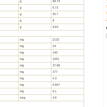
g
68.73
g
6.73
g
45.7
g
9
g
9.63
mg
2132
mg
24
mg
140
mg
1051
mg
37.88
mg
377
mg
4.3
mg
0.847
mg
6.1
mcg
4.6