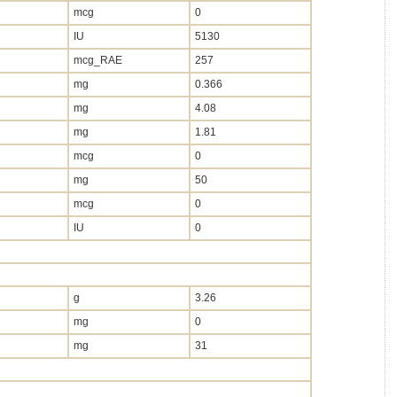
mcg
0
IU
5130
mcg_RAE
257
mg
0.366
mg
4.08
mg
1.81
mcg
0
mg
50
mcg
0
IU
0
g
3.26
mg
0
mg
31