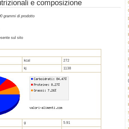
utrizionali e composizione
100 grammi di prodotto
i
sente sul sito
kcal
272
kj
1138
(
g
5.91