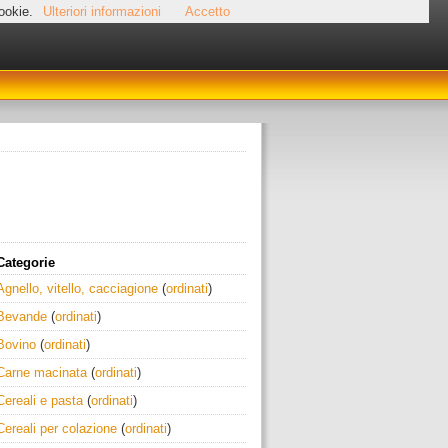
cookie.
Ulteriori informazioni
Accetto
Categorie
Agnello, vitello, cacciagione
(
ordinati
)
Bevande
(
ordinati
)
Bovino
(
ordinati
)
Carne macinata
(
ordinati
)
Cereali e pasta
(
ordinati
)
Cereali per colazione
(
ordinati
)