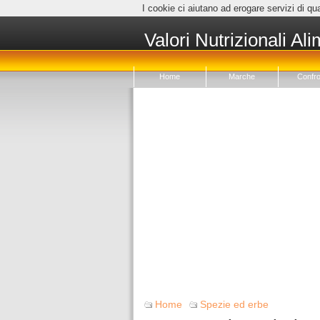
I cookie ci aiutano ad erogare servizi di qua
Valori Nutrizionali Ali
Home
Marche
Confro
Home
Spezie ed erbe