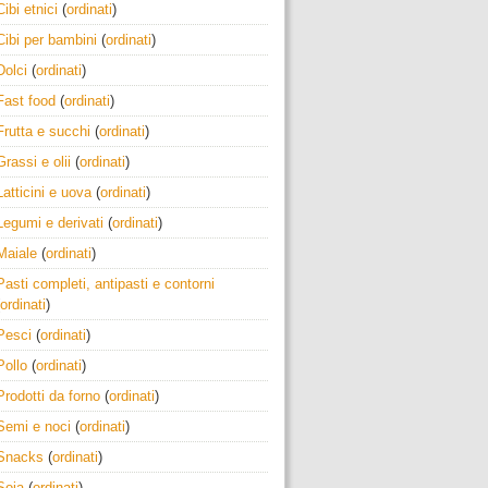
Cibi etnici
(
ordinati
)
Cibi per bambini
(
ordinati
)
Dolci
(
ordinati
)
Fast food
(
ordinati
)
Frutta e succhi
(
ordinati
)
Grassi e olii
(
ordinati
)
Latticini e uova
(
ordinati
)
Legumi e derivati
(
ordinati
)
Maiale
(
ordinati
)
Pasti completi, antipasti e contorni
ordinati
)
Pesci
(
ordinati
)
Pollo
(
ordinati
)
Prodotti da forno
(
ordinati
)
Semi e noci
(
ordinati
)
Snacks
(
ordinati
)
Soia
(
ordinati
)