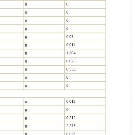
g
0
g
0
g
0
g
0
g
0.07
g
0.011
g
1.304
g
0.023
g
0.555
g
0
g
0
g
0.011
g
0
g
0.212
g
2.375
g
0.026