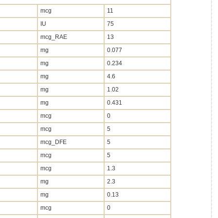
mcg
11
IU
75
mcg_RAE
13
mg
0.077
mg
0.234
mg
4.6
mg
1.02
mg
0.431
mcg
0
mcg
5
mcg_DFE
5
mcg
5
mcg
1.3
mg
2.3
mg
0.13
mcg
0