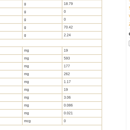
g
18.79
g
0
g
0
g
70.42
g
2.24
mg
19
mg
593
mg
177
mg
262
mg
1.17
mg
19
mg
3.06
mg
0.086
mg
0.021
mcg
0