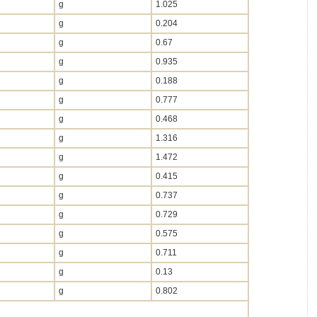
g
1.025
g
0.204
g
0.67
g
0.935
g
0.188
g
0.777
g
0.468
g
1.316
g
1.472
g
0.415
g
0.737
g
0.729
g
0.575
g
0.711
g
0.13
g
0.802