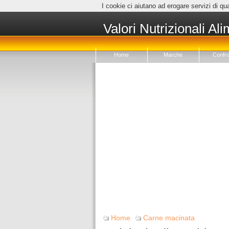
I cookie ci aiutano ad erogare servizi di qua
Valori Nutrizionali Ali
Home
Marche
Confro
Home
Carne macinata