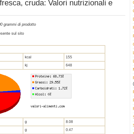
fresca, cruda: Valori nutrizionali e
100 grammi di prodotto
sente sul sito
kcal
155
kj
648
(
g
8.08
g
0.47