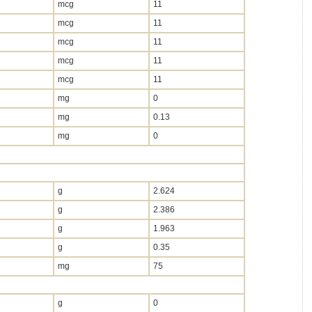
mcg
11
mcg
11
mcg
11
mcg
11
mcg
11
mg
0
mg
0.13
mg
0
g
2.624
g
2.386
g
1.963
g
0.35
mg
75
g
0