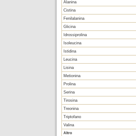
Alanina
Cistina
Fenilalanina
Glicina
Idrossiprolina
Isoleucina
Istidina
Leucina
Lisina
Metionina
Prolina
Serina
Tirosina
Treonina
Triptofano
Valina
Altro