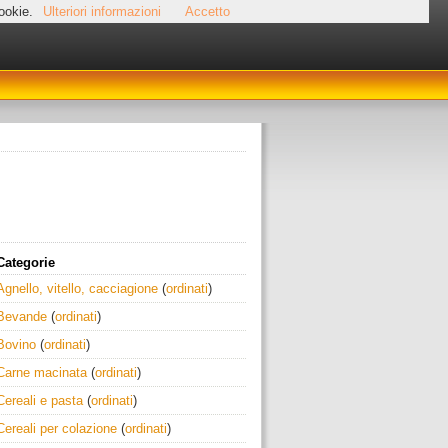
cookie.
Ulteriori informazioni
Accetto
Categorie
Agnello, vitello, cacciagione
(
ordinati
)
Bevande
(
ordinati
)
Bovino
(
ordinati
)
Carne macinata
(
ordinati
)
Cereali e pasta
(
ordinati
)
Cereali per colazione
(
ordinati
)