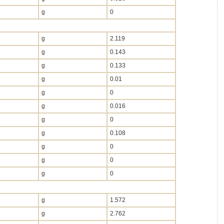
g
0
g
2.119
g
0.143
g
0.133
g
0.01
g
0
g
0.016
g
0
g
0.108
g
0
g
0
g
0
g
1.572
g
2.762