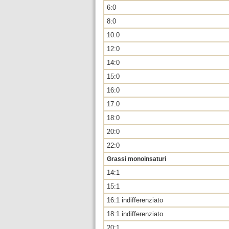
6:0
8:0
10:0
12:0
14:0
15:0
16:0
17:0
18:0
20:0
22:0
Grassi monoinsaturi
14:1
15:1
16:1 indifferenziato
18:1 indifferenziato
20:1