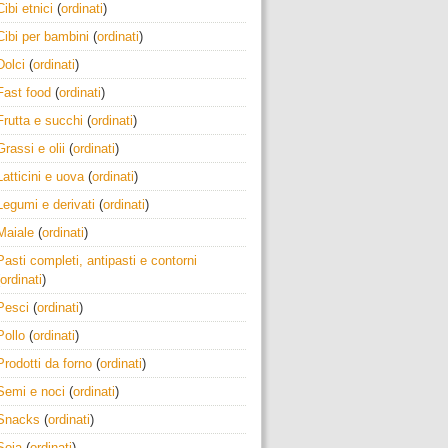
Cibi etnici
(
ordinati
)
Cibi per bambini
(
ordinati
)
Dolci
(
ordinati
)
Fast food
(
ordinati
)
Frutta e succhi
(
ordinati
)
Grassi e olii
(
ordinati
)
Latticini e uova
(
ordinati
)
Legumi e derivati
(
ordinati
)
Maiale
(
ordinati
)
Pasti completi, antipasti e contorni
ordinati
)
Pesci
(
ordinati
)
Pollo
(
ordinati
)
Prodotti da forno
(
ordinati
)
Semi e noci
(
ordinati
)
Snacks
(
ordinati
)
Soia
(
ordinati
)