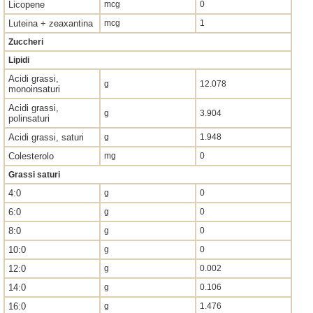
Licopene
mcg
0
Luteina + zeaxantina
mcg
1
Zuccheri
Lipidi
Acidi grassi,
g
12.078
monoinsaturi
Acidi grassi,
g
3.904
polinsaturi
Acidi grassi, saturi
g
1.948
Colesterolo
mg
0
Grassi saturi
4:0
g
0
6:0
g
0
8:0
g
0
10:0
g
0
12:0
g
0.002
14:0
g
0.106
16:0
g
1.476