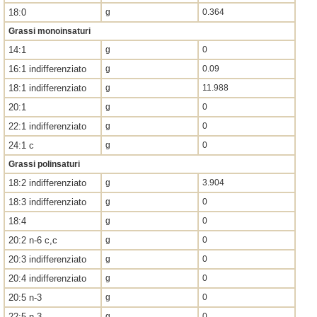
18:0
g
0.364
Grassi monoinsaturi
14:1
g
0
16:1 indifferenziato
g
0.09
18:1 indifferenziato
g
11.988
20:1
g
0
22:1 indifferenziato
g
0
24:1 c
g
0
Grassi polinsaturi
18:2 indifferenziato
g
3.904
18:3 indifferenziato
g
0
18:4
g
0
20:2 n-6 c,c
g
0
20:3 indifferenziato
g
0
20:4 indifferenziato
g
0
20:5 n-3
g
0
22:5 n-3
g
0