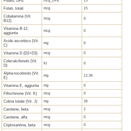
Folato, DFE
mcg_DFE
15
Folati, totali
mcg
15
Cobalamina (Vit.
mcg
0
B12)
Vitamina B-12,
mcg
0
aggiunta
Acido ascorbico (Vit.
mg
0
C)
Vitamina D (D2+D3)
mcg
0
Colecalcifenolo (Vit.
IU
0
D)
Alpha-tocoferolo (Vit.
mg
12.36
E)
Vitamina E, aggiunta
mg
0
Fillochinone (Vit. K)
mcg
0
Colina totale (Vit. J)
mg
26
Carotene, beta
mcg
2
Carotene, alfa
mcg
0
Criptoxantina, beta
mcg
0