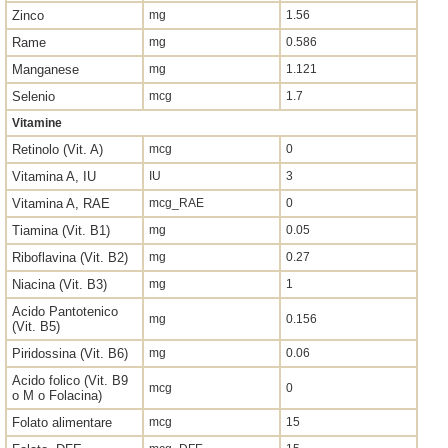
Zinco
mg
1.56
Rame
mg
0.586
Manganese
mg
1.121
Selenio
mcg
1.7
Vitamine
Retinolo (Vit. A)
mcg
0
Vitamina A, IU
IU
3
Vitamina A, RAE
mcg_RAE
0
Tiamina (Vit. B1)
mg
0.05
Riboflavina (Vit. B2)
mg
0.27
Niacina (Vit. B3)
mg
1
Acido Pantotenico
mg
0.156
(Vit. B5)
Piridossina (Vit. B6)
mg
0.06
Acido folico (Vit. B9
mcg
0
o M o Folacina)
Folato alimentare
mcg
15