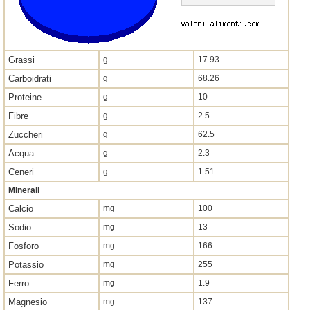
Grassi
g
17.93
Carboidrati
g
68.26
Proteine
g
10
Fibre
g
2.5
Zuccheri
g
62.5
Acqua
g
2.3
Ceneri
g
1.51
Minerali
Calcio
mg
100
Sodio
mg
13
Fosforo
mg
166
Potassio
mg
255
Ferro
mg
1.9
Magnesio
mg
137