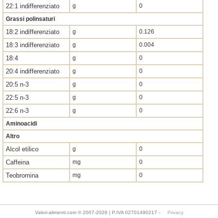
22:1 indifferenziato
g
0
Grassi polinsaturi
18:2 indifferenziato
g
0.126
18:3 indifferenziato
g
0.004
18:4
g
0
20:4 indifferenziato
g
0
20:5 n-3
g
0
22:5 n-3
g
0
22:6 n-3
g
0
Aminoacidi
Altro
Alcol etilico
g
0
Caffeina
mg
0
Teobromina
mg
0
Valori-alimenti.com © 2007-2026 | P.IVA 02701490217 -
Privacy