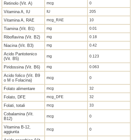
Retinolo (Vit. A)
mcg
0
Vitamina A, IU
IU
205
Vitamina A, RAE
mcg_RAE
10
Tiamina (Vit. B1)
mg
0.01
Riboflavina (Vit. B2)
mg
0.18
Niacina (Vit. B3)
mg
0.42
Acido Pantotenico
mg
0.123
(Vit. B5)
Piridossina (Vit. B6)
mg
0.063
Acido folico (Vit. B9
mcg
0
o M o Folacina)
Folato alimentare
mcg
32
Folato, DFE
mcg_DFE
32
Folati, totali
mcg
33
Cobalamina (Vit.
mcg
0
B12)
Vitamina B-12,
mcg
0
aggiunta