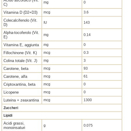
Acido ascorbico (Vit.
mg
0
C)
Vitamina D (D2+D3)
mcg
3.6
Colecalcifenolo (Vit.
IU
143
D)
Alpha-tocoferolo (Vit.
mg
0.14
E)
Vitamina E, aggiunta
mg
0
Fillochinone (Vit. K)
mcg
0.3
Colina totale (Vit. J)
mg
3
Carotene, beta
mcg
93
Carotene, alfa
mcg
61
Criptoxantina, beta
mcg
0
Licopene
mcg
0
Luteina + zeaxantina
mcg
1300
Zuccheri
Lipidi
Acidi grassi,
g
0.075
monoinsaturi