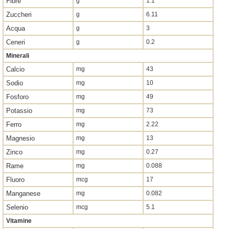
Fibre
g
1.1
Zuccheri
g
6.11
Acqua
g
3
Ceneri
g
0.2
Minerali
Calcio
mg
43
Sodio
mg
10
Fosforo
mg
49
Potassio
mg
73
Ferro
mg
2.22
Magnesio
mg
13
Zinco
mg
0.27
Rame
mg
0.088
Fluoro
mcg
17
Manganese
mg
0.082
Selenio
mcg
5.1
Vitamine