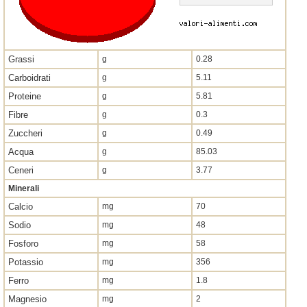
Grassi
g
0.28
Carboidrati
g
5.11
Proteine
g
5.81
Fibre
g
0.3
Zuccheri
g
0.49
Acqua
g
85.03
Ceneri
g
3.77
Minerali
Calcio
mg
70
Sodio
mg
48
Fosforo
mg
58
Potassio
mg
356
Ferro
mg
1.8
Magnesio
mg
2