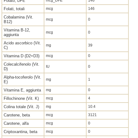
Folato, DFE
mcg_DFE
146
Folati, totali
mcg
146
Cobalamina (Vit.
mcg
0
B12)
Vitamina B-12,
mcg
0
aggiunta
Acido ascorbico (Vit.
mg
39
C)
Vitamina D (D2+D3)
mcg
0
Colecalcifenolo (Vit.
IU
0
D)
Alpha-tocoferolo (Vit.
mg
1
E)
Vitamina E, aggiunta
mg
0
Fillochinone (Vit. K)
mcg
4
Colina totale (Vit. J)
mg
10.4
Carotene, beta
mcg
3121
Carotene, alfa
mcg
0
Criptoxantina, beta
mcg
0