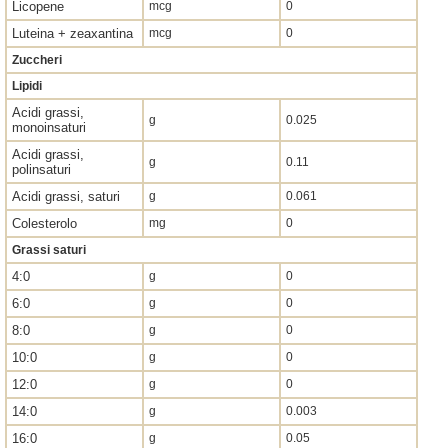
Licopene
mcg
0
Luteina + zeaxantina
mcg
0
Zuccheri
Lipidi
Acidi grassi,
g
0.025
monoinsaturi
Acidi grassi,
g
0.11
polinsaturi
Acidi grassi, saturi
g
0.061
Colesterolo
mg
0
Grassi saturi
4:0
g
0
6:0
g
0
8:0
g
0
10:0
g
0
12:0
g
0
14:0
g
0.003
16:0
g
0.05