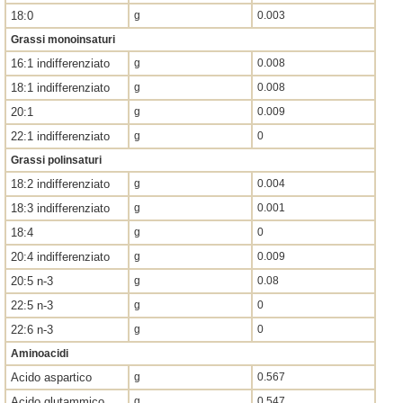
18:0
g
0.003
Grassi monoinsaturi
16:1 indifferenziato
g
0.008
18:1 indifferenziato
g
0.008
20:1
g
0.009
22:1 indifferenziato
g
0
Grassi polinsaturi
18:2 indifferenziato
g
0.004
18:3 indifferenziato
g
0.001
18:4
g
0
20:4 indifferenziato
g
0.009
20:5 n-3
g
0.08
22:5 n-3
g
0
22:6 n-3
g
0
Aminoacidi
Acido aspartico
g
0.567
Acido glutammico
g
0.547