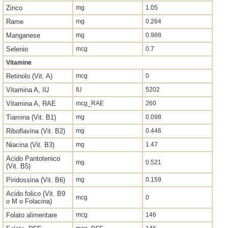
Zinco
mg
1.05
Rame
mg
0.264
Manganese
mg
0.988
Selenio
mcg
0.7
Vitamine
Retinolo (Vit. A)
mcg
0
Vitamina A, IU
IU
5202
Vitamina A, RAE
mcg_RAE
260
Tiamina (Vit. B1)
mg
0.098
Riboflavina (Vit. B2)
mg
0.446
Niacina (Vit. B3)
mg
1.47
Acido Pantotenico
mg
0.521
(Vit. B5)
Piridossina (Vit. B6)
mg
0.159
Acido folico (Vit. B9
mcg
0
o M o Folacina)
Folato alimentare
mcg
146