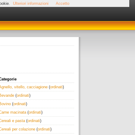
cookie.
Ulteriori informazioni
Accetto
Categorie
Agnello, vitello, cacciagione
(
ordinati
)
Bevande
(
ordinati
)
Bovino
(
ordinati
)
Carne macinata
(
ordinati
)
Cereali e pasta
(
ordinati
)
Cereali per colazione
(
ordinati
)