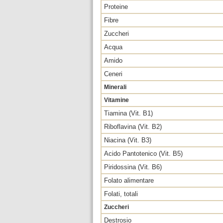
Proteine
Fibre
Zuccheri
Acqua
Amido
Ceneri
Minerali
Vitamine
Tiamina (Vit. B1)
Riboflavina (Vit. B2)
Niacina (Vit. B3)
Acido Pantotenico (Vit. B5)
Piridossina (Vit. B6)
Folato alimentare
Folati, totali
Zuccheri
Destrosio