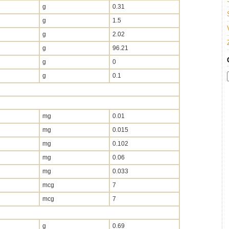
g
0.31
g
1.5
g
2.02
g
96.21
g
0
g
0.1
mg
0.01
mg
0.015
mg
0.102
mg
0.06
mg
0.033
mcg
7
mcg
7
g
0.69