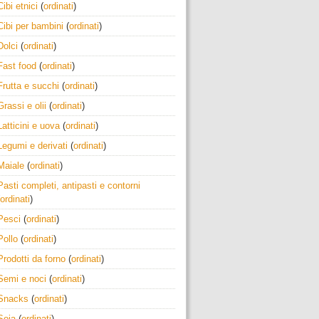
Cibi etnici
(
ordinati
)
Cibi per bambini
(
ordinati
)
Dolci
(
ordinati
)
Fast food
(
ordinati
)
Frutta e succhi
(
ordinati
)
Grassi e olii
(
ordinati
)
Latticini e uova
(
ordinati
)
Legumi e derivati
(
ordinati
)
Maiale
(
ordinati
)
Pasti completi, antipasti e contorni
ordinati
)
Pesci
(
ordinati
)
Pollo
(
ordinati
)
Prodotti da forno
(
ordinati
)
Semi e noci
(
ordinati
)
Snacks
(
ordinati
)
Soia
(
ordinati
)