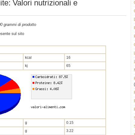
te: Valori nutrizionali e
100 grammi di prodotto
sente sul sito
kcal
16
kj
65
(
g
0.15
g
3.22