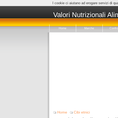
I cookie ci aiutano ad erogare servizi di qua
Valori Nutrizionali Ali
Home
Marche
Confro
Home
Cibi etnici