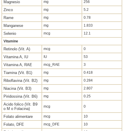
Magnesio
mg
256
Zinco
mg
5.2
Rame
mg
0.78
Manganese
mg
1.833
Selenio
mcg
12.1
Vitamine
Retinolo (Vit. A)
mcg
0
Vitamina A, IU
IU
53
Vitamina A, RAE
mcg_RAE
3
Tiamina (Vit. B1)
mg
0.418
Riboflavina (Vit. B2)
mg
0.284
Niacina (Vit. B3)
mg
2.807
Piridossina (Vit. B6)
mg
0.25
Acido folico (Vit. B9
mcg
0
o M o Folacina)
Folato alimentare
mcg
10
Folato, DFE
mcg_DFE
10