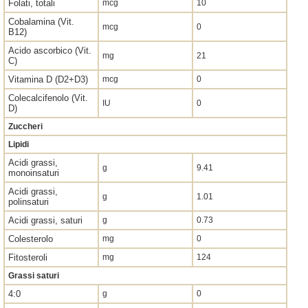
Folati, totali
mcg
10
Cobalamina (Vit.
mcg
0
B12)
Acido ascorbico (Vit.
mg
21
C)
Vitamina D (D2+D3)
mcg
0
Colecalcifenolo (Vit.
IU
0
D)
Zuccheri
Lipidi
Acidi grassi,
g
9.41
monoinsaturi
Acidi grassi,
g
1.01
polinsaturi
Acidi grassi, saturi
g
0.73
Colesterolo
mg
0
Fitosteroli
mg
124
Grassi saturi
4:0
g
0