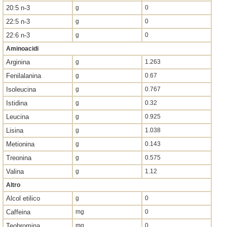
20:5 n-3
g
0
22:5 n-3
g
0
22:6 n-3
g
0
Aminoacidi
Arginina
g
1.263
Fenilalanina
g
0.67
Isoleucina
g
0.767
Istidina
g
0.32
Leucina
g
0.925
Lisina
g
1.038
Metionina
g
0.143
Treonina
g
0.575
Valina
g
1.12
Altro
Alcol etilico
g
0
Caffeina
mg
0
Teobromina
mg
0