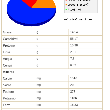
Grassi
g
14.54
Carboidrati
g
55.17
Proteine
g
15.98
Fibre
g
21.1
Acqua
g
7.7
Ceneri
g
6.62
Minerali
Calcio
mg
1516
Sodio
mg
20
Fosforo
mg
277
Potassio
mg
1186
Ferro
mg
16.33