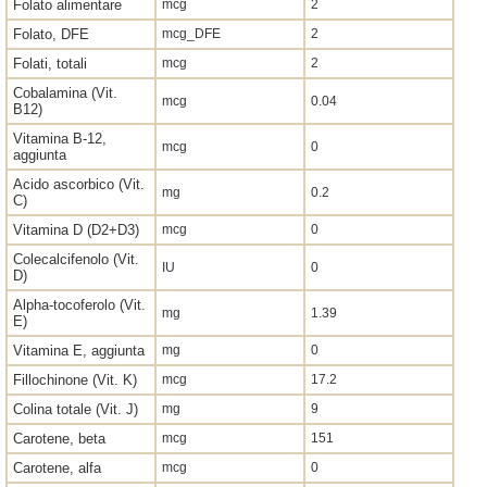
Folato alimentare
mcg
2
Folato, DFE
mcg_DFE
2
Folati, totali
mcg
2
Cobalamina (Vit.
mcg
0.04
B12)
Vitamina B-12,
mcg
0
aggiunta
Acido ascorbico (Vit.
mg
0.2
C)
Vitamina D (D2+D3)
mcg
0
Colecalcifenolo (Vit.
IU
0
D)
Alpha-tocoferolo (Vit.
mg
1.39
E)
Vitamina E, aggiunta
mg
0
Fillochinone (Vit. K)
mcg
17.2
Colina totale (Vit. J)
mg
9
Carotene, beta
mcg
151
Carotene, alfa
mcg
0