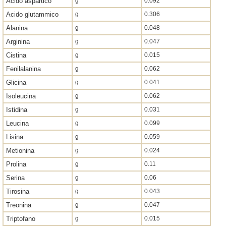
Acido aspartico
g
0.092
Acido glutammico
g
0.306
Alanina
g
0.048
Arginina
g
0.047
Cistina
g
0.015
Fenilalanina
g
0.062
Glicina
g
0.041
Isoleucina
g
0.062
Istidina
g
0.031
Leucina
g
0.099
Lisina
g
0.059
Metionina
g
0.024
Prolina
g
0.11
Serina
g
0.06
Tirosina
g
0.043
Treonina
g
0.047
Triptofano
g
0.015