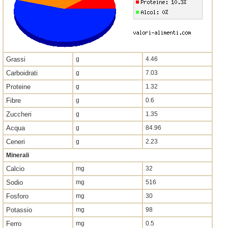
Grassi
g
4.46
Carboidrati
g
7.03
Proteine
g
1.32
Fibre
g
0.6
Zuccheri
g
1.35
Acqua
g
84.96
Ceneri
g
2.23
Minerali
Calcio
mg
32
Sodio
mg
516
Fosforo
mg
30
Potassio
mg
98
Ferro
mg
0.5