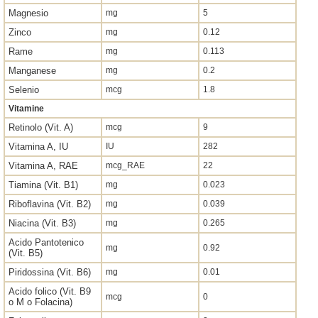
Magnesio
mg
5
Zinco
mg
0.12
Rame
mg
0.113
Manganese
mg
0.2
Selenio
mcg
1.8
Vitamine
Retinolo (Vit. A)
mcg
9
Vitamina A, IU
IU
282
Vitamina A, RAE
mcg_RAE
22
Tiamina (Vit. B1)
mg
0.023
Riboflavina (Vit. B2)
mg
0.039
Niacina (Vit. B3)
mg
0.265
Acido Pantotenico
mg
0.92
(Vit. B5)
Piridossina (Vit. B6)
mg
0.01
Acido folico (Vit. B9
mcg
0
o M o Folacina)