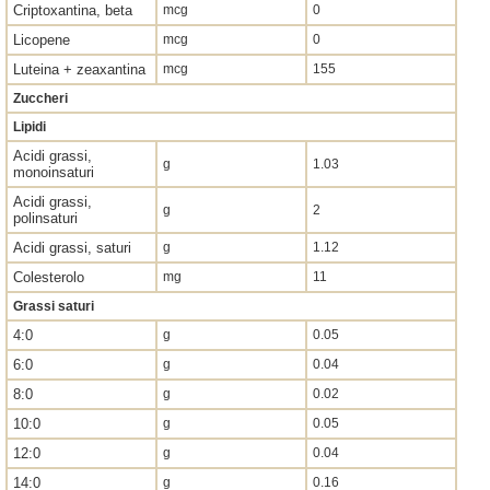
Criptoxantina, beta
mcg
0
Licopene
mcg
0
Luteina + zeaxantina
mcg
155
Zuccheri
Lipidi
Acidi grassi,
g
1.03
monoinsaturi
Acidi grassi,
g
2
polinsaturi
Acidi grassi, saturi
g
1.12
Colesterolo
mg
11
Grassi saturi
4:0
g
0.05
6:0
g
0.04
8:0
g
0.02
10:0
g
0.05
12:0
g
0.04
14:0
g
0.16