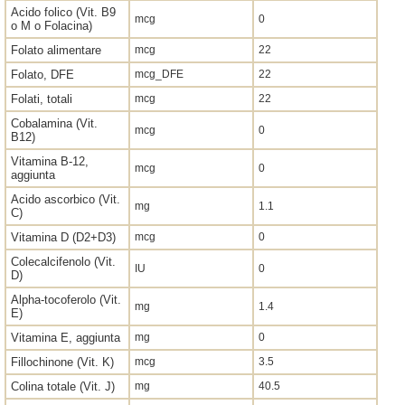
Acido folico (Vit. B9
mcg
0
o M o Folacina)
Folato alimentare
mcg
22
Folato, DFE
mcg_DFE
22
Folati, totali
mcg
22
Cobalamina (Vit.
mcg
0
B12)
Vitamina B-12,
mcg
0
aggiunta
Acido ascorbico (Vit.
mg
1.1
C)
Vitamina D (D2+D3)
mcg
0
Colecalcifenolo (Vit.
IU
0
D)
Alpha-tocoferolo (Vit.
mg
1.4
E)
Vitamina E, aggiunta
mg
0
Fillochinone (Vit. K)
mcg
3.5
Colina totale (Vit. J)
mg
40.5