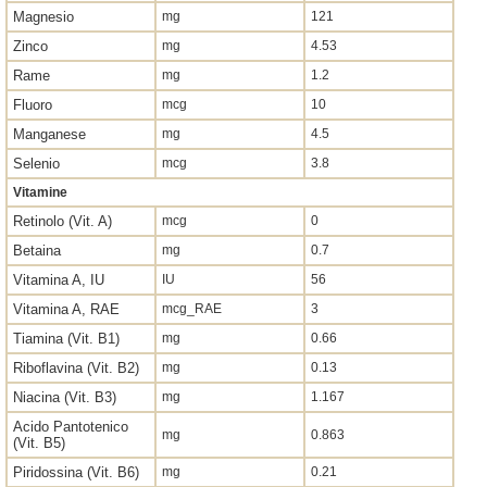
Magnesio
mg
121
Zinco
mg
4.53
Rame
mg
1.2
Fluoro
mcg
10
Manganese
mg
4.5
Selenio
mcg
3.8
Vitamine
Retinolo (Vit. A)
mcg
0
Betaina
mg
0.7
Vitamina A, IU
IU
56
Vitamina A, RAE
mcg_RAE
3
Tiamina (Vit. B1)
mg
0.66
Riboflavina (Vit. B2)
mg
0.13
Niacina (Vit. B3)
mg
1.167
Acido Pantotenico
mg
0.863
(Vit. B5)
Piridossina (Vit. B6)
mg
0.21