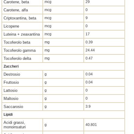
Carotene, beta
mcg
29
Carotene, alfa
mcg
0
Criptoxantina, beta
mcg
9
Licopene
mcg
0
Luteina + zeaxantina
mcg
17
Tocoferolo beta
mg
0.39
Tocoferolo gamma
mg
24.44
Tocoferolo delta
mg
0.47
Zuccheri
Destrosio
g
0.04
Fruttosio
g
0.04
Lattosio
g
0
Maltosio
g
0
Saccarosio
g
3.9
Lipidi
Acidi grassi,
g
40.801
monoinsaturi