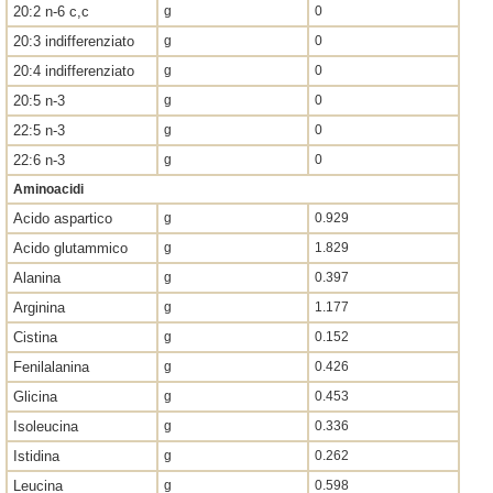
20:2 n-6 c,c
g
0
20:3 indifferenziato
g
0
20:4 indifferenziato
g
0
20:5 n-3
g
0
22:5 n-3
g
0
22:6 n-3
g
0
Aminoacidi
Acido aspartico
g
0.929
Acido glutammico
g
1.829
Alanina
g
0.397
Arginina
g
1.177
Cistina
g
0.152
Fenilalanina
g
0.426
Glicina
g
0.453
Isoleucina
g
0.336
Istidina
g
0.262
Leucina
g
0.598