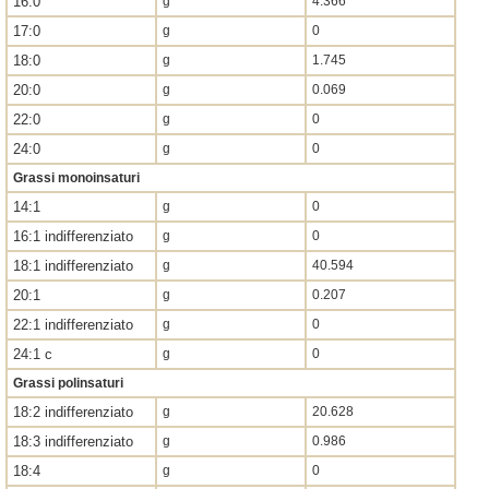
16:0
g
4.366
17:0
g
0
18:0
g
1.745
20:0
g
0.069
22:0
g
0
24:0
g
0
Grassi monoinsaturi
14:1
g
0
16:1 indifferenziato
g
0
18:1 indifferenziato
g
40.594
20:1
g
0.207
22:1 indifferenziato
g
0
24:1 c
g
0
Grassi polinsaturi
18:2 indifferenziato
g
20.628
18:3 indifferenziato
g
0.986
18:4
g
0