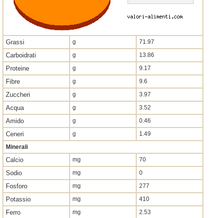
Grassi
g
71.97
Carboidrati
g
13.86
Proteine
g
9.17
Fibre
g
9.6
Zuccheri
g
3.97
Acqua
g
3.52
Amido
g
0.46
Ceneri
g
1.49
Minerali
Calcio
mg
70
Sodio
mg
0
Fosforo
mg
277
Potassio
mg
410
Ferro
mg
2.53