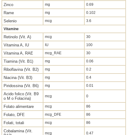
Zinco
mg
0.69
Rame
mg
0.102
Selenio
mcg
3.6
Vitamine
Retinolo (Vit. A)
mcg
30
Vitamina A, IU
IU
100
Vitamina A, RAE
mcg_RAE
30
Tiamina (Vit. B1)
mg
0.06
Riboflavina (Vit. B2)
mg
0.2
Niacina (Vit. B3)
mg
0.4
Piridossina (Vit. B6)
mg
0.01
Acido folico (Vit. B9
mcg
0
o M o Folacina)
Folato alimentare
mcg
86
Folato, DFE
mcg_DFE
86
Folati, totali
mcg
86
Cobalamina (Vit.
mcg
0.47