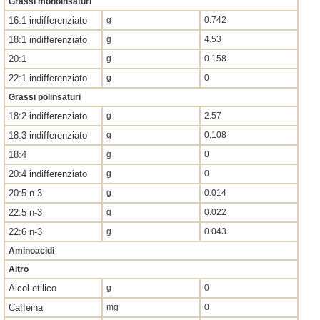
Grassi monoinsaturi
16:1 indifferenziato
g
0.742
18:1 indifferenziato
g
4.53
20:1
g
0.158
22:1 indifferenziato
g
0
Grassi polinsaturi
18:2 indifferenziato
g
2.57
18:3 indifferenziato
g
0.108
18:4
g
0
20:4 indifferenziato
g
0
20:5 n-3
g
0.014
22:5 n-3
g
0.022
22:6 n-3
g
0.043
Aminoacidi
Altro
Alcol etilico
g
0
Caffeina
mg
0