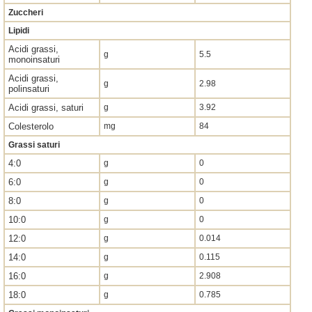
Zuccheri
Lipidi
Acidi grassi,
g
5.5
monoinsaturi
Acidi grassi,
g
2.98
polinsaturi
Acidi grassi, saturi
g
3.92
Colesterolo
mg
84
Grassi saturi
4:0
g
0
6:0
g
0
8:0
g
0
10:0
g
0
12:0
g
0.014
14:0
g
0.115
16:0
g
2.908
18:0
g
0.785