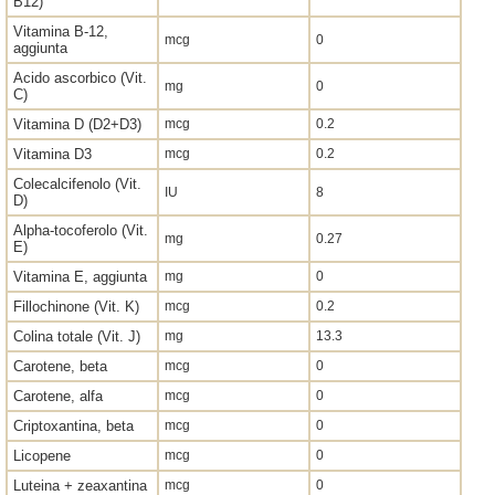
B12)
Vitamina B-12,
mcg
0
aggiunta
Acido ascorbico (Vit.
mg
0
C)
Vitamina D (D2+D3)
mcg
0.2
Vitamina D3
mcg
0.2
Colecalcifenolo (Vit.
IU
8
D)
Alpha-tocoferolo (Vit.
mg
0.27
E)
Vitamina E, aggiunta
mg
0
Fillochinone (Vit. K)
mcg
0.2
Colina totale (Vit. J)
mg
13.3
Carotene, beta
mcg
0
Carotene, alfa
mcg
0
Criptoxantina, beta
mcg
0
Licopene
mcg
0
Luteina + zeaxantina
mcg
0