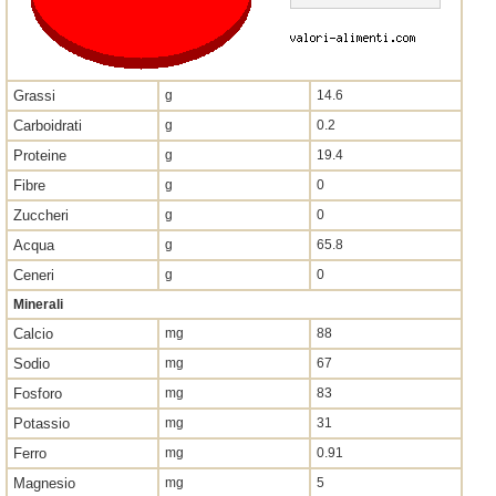
Grassi
g
14.6
Carboidrati
g
0.2
Proteine
g
19.4
Fibre
g
0
Zuccheri
g
0
Acqua
g
65.8
Ceneri
g
0
Minerali
Calcio
mg
88
Sodio
mg
67
Fosforo
mg
83
Potassio
mg
31
Ferro
mg
0.91
Magnesio
mg
5