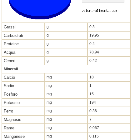
Grassi
g
0.3
Carboidrati
g
19.95
Proteine
g
0.4
Acqua
g
78.94
Ceneri
g
0.42
Minerali
Calcio
mg
18
Sodio
mg
1
Fosforo
mg
15
Potassio
mg
194
Ferro
mg
0.36
Magnesio
mg
7
Rame
mg
0.067
Manganese
mg
0.115