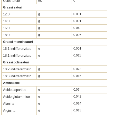
Colesterolo
mg
0
Grassi saturi
12:0
g
0.001
14:0
g
0.001
16:0
g
0.04
18:0
g
0.006
Grassi monoinsaturi
16:1 indifferenziato
g
0.001
18:1 indifferenziato
g
0.011
Grassi polinsaturi
18:2 indifferenziato
g
0.073
18:3 indifferenziato
g
0.015
Aminoacidi
Acido aspartico
g
0.07
Acido glutammico
g
0.042
Alanina
g
0.014
Arginina
g
0.013