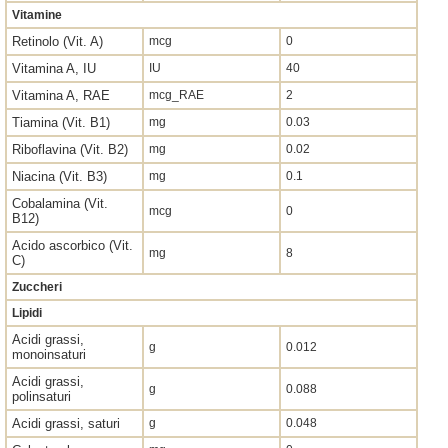
Vitamine
Retinolo (Vit. A)
mcg
0
Vitamina A, IU
IU
40
Vitamina A, RAE
mcg_RAE
2
Tiamina (Vit. B1)
mg
0.03
Riboflavina (Vit. B2)
mg
0.02
Niacina (Vit. B3)
mg
0.1
Cobalamina (Vit.
mcg
0
B12)
Acido ascorbico (Vit.
mg
8
C)
Zuccheri
Lipidi
Acidi grassi,
g
0.012
monoinsaturi
Acidi grassi,
g
0.088
polinsaturi
Acidi grassi, saturi
g
0.048