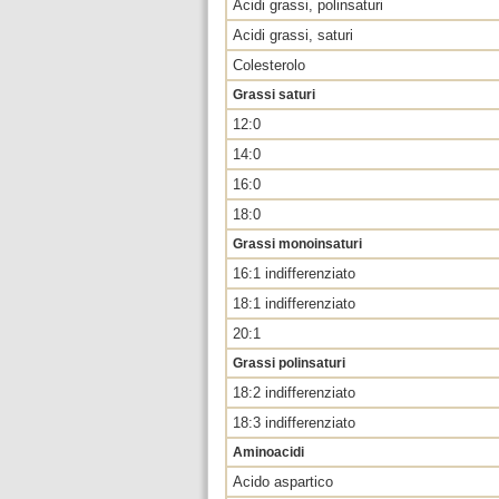
Acidi grassi, polinsaturi
Acidi grassi, saturi
Colesterolo
Grassi saturi
12:0
14:0
16:0
18:0
Grassi monoinsaturi
16:1 indifferenziato
18:1 indifferenziato
20:1
Grassi polinsaturi
18:2 indifferenziato
18:3 indifferenziato
Aminoacidi
Acido aspartico