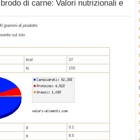
rodo di carne: Valori nutrizionali e
100 grammi di prodotto
sente sul sito
kcal
37
kj
155
(
g
0.1
g
8.5