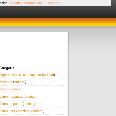
cookie.
Ulteriori informazioni
Accetto
Categorie
Agnello, vitello, cacciagione
(
ordinati
)
Bevande
(
ordinati
)
Bovino
(
ordinati
)
Carne macinata
(
ordinati
)
Cereali e pasta
(
ordinati
)
Cereali per colazione
(
ordinati
)