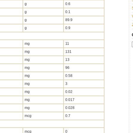
g
0.6
g
0.1
g
89.9
g
0.9
mg
11
mg
131
mg
13
mg
96
mg
0.58
mg
3
mg
0.02
mg
0.017
mg
0.028
mcg
0.7
mcg
0