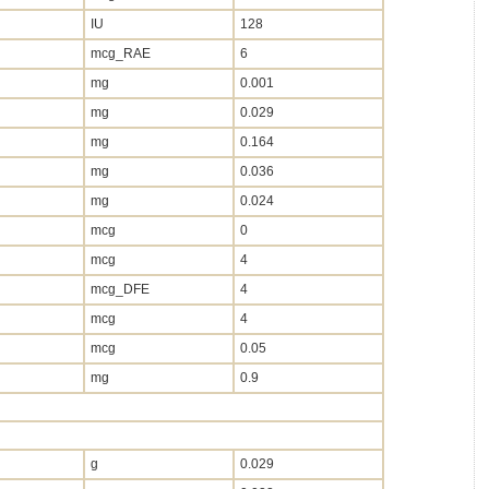
IU
128
mcg_RAE
6
mg
0.001
mg
0.029
mg
0.164
mg
0.036
mg
0.024
mcg
0
mcg
4
mcg_DFE
4
mcg
4
mcg
0.05
mg
0.9
g
0.029