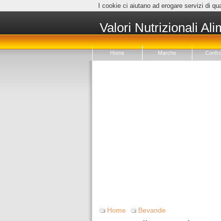
I cookie ci aiutano ad erogare servizi di qua
Valori Nutrizionali Ali
Home
Marche
Confro
Home
Bevande