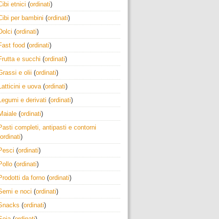
Cibi etnici
(
ordinati
)
Cibi per bambini
(
ordinati
)
Dolci
(
ordinati
)
Fast food
(
ordinati
)
Frutta e succhi
(
ordinati
)
Grassi e olii
(
ordinati
)
Latticini e uova
(
ordinati
)
Legumi e derivati
(
ordinati
)
Maiale
(
ordinati
)
Pasti completi, antipasti e contorni
ordinati
)
Pesci
(
ordinati
)
Pollo
(
ordinati
)
Prodotti da forno
(
ordinati
)
Semi e noci
(
ordinati
)
Snacks
(
ordinati
)
Soia
(
ordinati
)