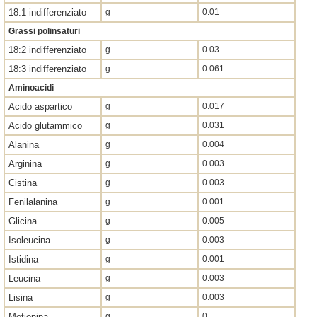
18:1 indifferenziato
g
0.01
Grassi polinsaturi
18:2 indifferenziato
g
0.03
18:3 indifferenziato
g
0.061
Aminoacidi
Acido aspartico
g
0.017
Acido glutammico
g
0.031
Alanina
g
0.004
Arginina
g
0.003
Cistina
g
0.003
Fenilalanina
g
0.001
Glicina
g
0.005
Isoleucina
g
0.003
Istidina
g
0.001
Leucina
g
0.003
Lisina
g
0.003
Metionina
g
0