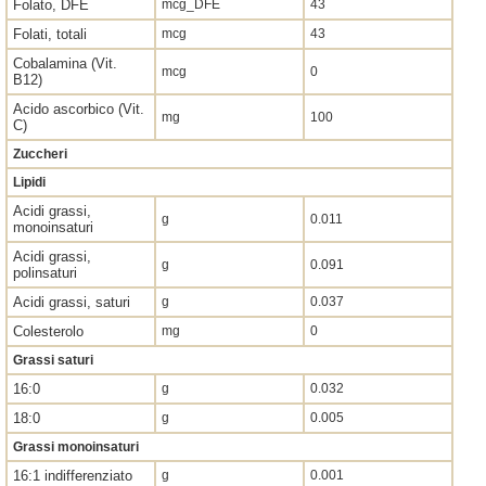
Folato, DFE
mcg_DFE
43
Folati, totali
mcg
43
Cobalamina (Vit.
mcg
0
B12)
Acido ascorbico (Vit.
mg
100
C)
Zuccheri
Lipidi
Acidi grassi,
g
0.011
monoinsaturi
Acidi grassi,
g
0.091
polinsaturi
Acidi grassi, saturi
g
0.037
Colesterolo
mg
0
Grassi saturi
16:0
g
0.032
18:0
g
0.005
Grassi monoinsaturi
16:1 indifferenziato
g
0.001