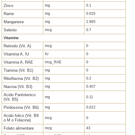
Zinco
mg
0.1
Rame
mg
0.025
Manganese
mg
2.965
Selenio
mcg
0.7
Vitamine
Retinolo (Vit. A)
mcg
0
Vitamina A, IU
IU
0
Vitamina A, RAE
mcg_RAE
0
Tiamina (Vit. B1)
mg
0
Riboflavina (Vit. B2)
mg
0.2
Niacina (Vit. B3)
mg
0.407
Acido Pantotenico
mg
0.11
(Vit. B5)
Piridossina (Vit. B6)
mg
0.022
Acido folico (Vit. B9
mcg
0
o M o Folacina)
Folato alimentare
mcg
43