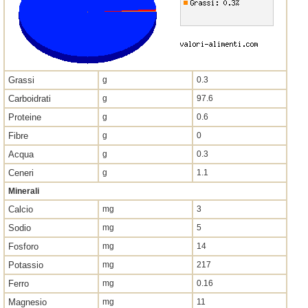
Grassi
g
0.3
Carboidrati
g
97.6
Proteine
g
0.6
Fibre
g
0
Acqua
g
0.3
Ceneri
g
1.1
Minerali
Calcio
mg
3
Sodio
mg
5
Fosforo
mg
14
Potassio
mg
217
Ferro
mg
0.16
Magnesio
mg
11