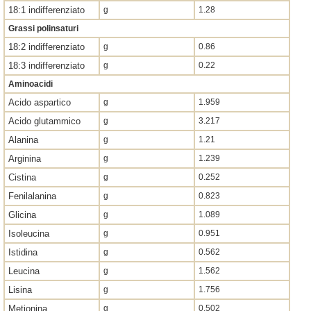
18:1 indifferenziato
g
1.28
Grassi polinsaturi
18:2 indifferenziato
g
0.86
18:3 indifferenziato
g
0.22
Aminoacidi
Acido aspartico
g
1.959
Acido glutammico
g
3.217
Alanina
g
1.21
Arginina
g
1.239
Cistina
g
0.252
Fenilalanina
g
0.823
Glicina
g
1.089
Isoleucina
g
0.951
Istidina
g
0.562
Leucina
g
1.562
Lisina
g
1.756
Metionina
g
0.502