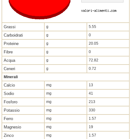
Grassi
g
5.55
Carboidrati
g
0
Proteine
g
20.05
Fibre
g
0
Acqua
g
72.82
Ceneri
g
0.72
Minerali
Calcio
mg
13
Sodio
mg
41
Fosforo
mg
213
Potassio
mg
330
Ferro
mg
1.57
Magnesio
mg
19
Zinco
mg
1.57