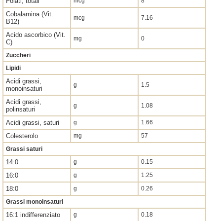
Folati, totali
mcg
8
Cobalamina (Vit.
mcg
7.16
B12)
Acido ascorbico (Vit.
mg
0
C)
Zuccheri
Lipidi
Acidi grassi,
g
1.5
monoinsaturi
Acidi grassi,
g
1.08
polinsaturi
Acidi grassi, saturi
g
1.66
Colesterolo
mg
57
Grassi saturi
14:0
g
0.15
16:0
g
1.25
18:0
g
0.26
Grassi monoinsaturi
16:1 indifferenziato
g
0.18