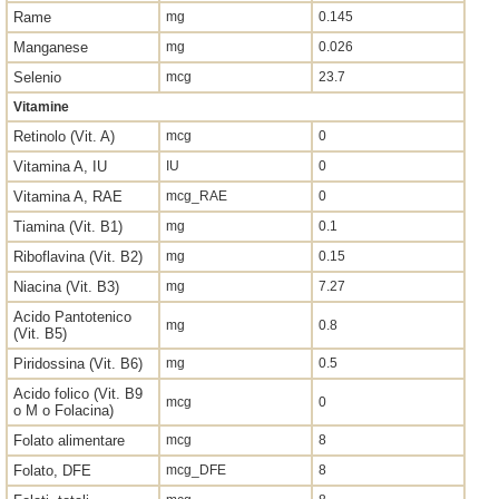
Rame
mg
0.145
Manganese
mg
0.026
Selenio
mcg
23.7
Vitamine
Retinolo (Vit. A)
mcg
0
Vitamina A, IU
IU
0
Vitamina A, RAE
mcg_RAE
0
Tiamina (Vit. B1)
mg
0.1
Riboflavina (Vit. B2)
mg
0.15
Niacina (Vit. B3)
mg
7.27
Acido Pantotenico
mg
0.8
(Vit. B5)
Piridossina (Vit. B6)
mg
0.5
Acido folico (Vit. B9
mcg
0
o M o Folacina)
Folato alimentare
mcg
8
Folato, DFE
mcg_DFE
8