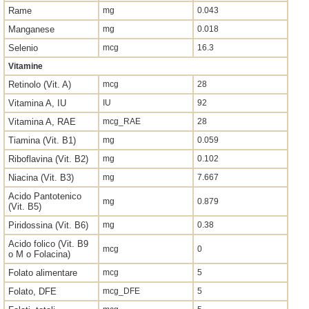
Rame
mg
0.043
Manganese
mg
0.018
Selenio
mcg
16.3
Vitamine
Retinolo (Vit. A)
mcg
28
Vitamina A, IU
IU
92
Vitamina A, RAE
mcg_RAE
28
Tiamina (Vit. B1)
mg
0.059
Riboflavina (Vit. B2)
mg
0.102
Niacina (Vit. B3)
mg
7.667
Acido Pantotenico
mg
0.879
(Vit. B5)
Piridossina (Vit. B6)
mg
0.38
Acido folico (Vit. B9
mcg
0
o M o Folacina)
Folato alimentare
mcg
5
Folato, DFE
mcg_DFE
5