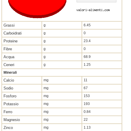
Grassi
g
6.45
Carboidrati
g
0
Proteine
g
23.4
Fibre
g
0
Acqua
g
68.9
Ceneri
g
1.25
Minerali
Calcio
mg
11
Sodio
mg
67
Fosforo
mg
153
Potassio
mg
193
Ferro
mg
0.84
Magnesio
mg
22
Zinco
mg
1.13