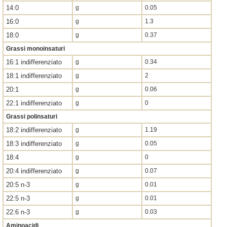
14:0
g
0.05
16:0
g
1.3
18:0
g
0.37
Grassi monoinsaturi
16:1 indifferenziato
g
0.34
18:1 indifferenziato
g
2
20:1
g
0.06
22:1 indifferenziato
g
0
Grassi polinsaturi
18:2 indifferenziato
g
1.19
18:3 indifferenziato
g
0.05
18:4
g
0
20:4 indifferenziato
g
0.07
20:5 n-3
g
0.01
22:5 n-3
g
0.01
22:6 n-3
g
0.03
Aminoacidi