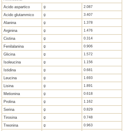
Acido aspartico
g
2.087
Acido glutammico
g
3.407
Alanina
g
1.378
Arginina
g
1.476
Cistina
g
0.314
Fenilalanina
g
0.906
Glicina
g
1.572
Isoleucina
g
1.156
Istidina
g
0.681
Leucina
g
1.693
Lisina
g
1.891
Metionina
g
0.618
Prolina
g
1.162
Serina
g
0.829
Tirosina
g
0.748
Treonina
g
0.963