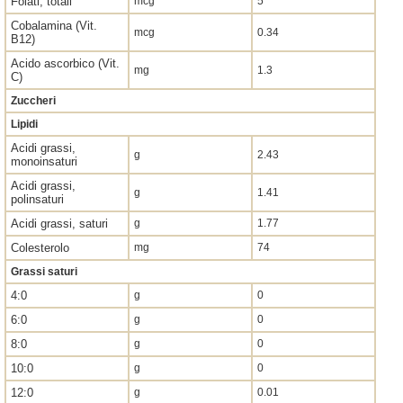
Folati, totali
mcg
5
Cobalamina (Vit.
mcg
0.34
B12)
Acido ascorbico (Vit.
mg
1.3
C)
Zuccheri
Lipidi
Acidi grassi,
g
2.43
monoinsaturi
Acidi grassi,
g
1.41
polinsaturi
Acidi grassi, saturi
g
1.77
Colesterolo
mg
74
Grassi saturi
4:0
g
0
6:0
g
0
8:0
g
0
10:0
g
0
12:0
g
0.01