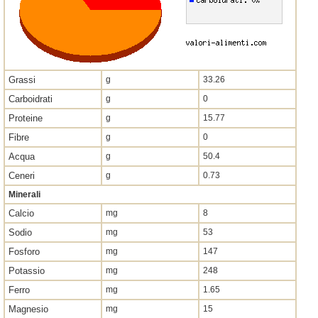
Grassi
g
33.26
Carboidrati
g
0
Proteine
g
15.77
Fibre
g
0
Acqua
g
50.4
Ceneri
g
0.73
Minerali
Calcio
mg
8
Sodio
mg
53
Fosforo
mg
147
Potassio
mg
248
Ferro
mg
1.65
Magnesio
mg
15