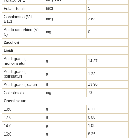
Folato, DFE
mcg_DFE
5
Folati, totali
mcg
5
Cobalamina (Vit.
mcg
2.63
B12)
Acido ascorbico (Vit.
mg
0
C)
Zuccheri
Lipidi
Acidi grassi,
g
14.37
monoinsaturi
Acidi grassi,
g
1.23
polinsaturi
Acidi grassi, saturi
g
13.96
Colesterolo
mg
73
Grassi saturi
10:0
g
0.11
12:0
g
0.08
14:0
g
1.09
16:0
g
8.25