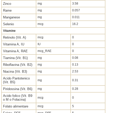
Zinco
mg
3.58
Rame
mg
0.057
Manganese
mg
0.011
Selenio
mcg
16.2
Vitamine
Retinolo (Vit. A)
mcg
0
Vitamina A, IU
IU
0
Vitamina A, RAE
mcg_RAE
0
Tiamina (Vit. B1)
mg
0.08
Riboflavina (Vit. B2)
mg
0.13
Niacina (Vit. B3)
mg
2.53
Acido Pantotenico
mg
0.31
(Vit. B5)
Piridossina (Vit. B6)
mg
0.28
Acido folico (Vit. B9
mcg
0
o M o Folacina)
Folato alimentare
mcg
5