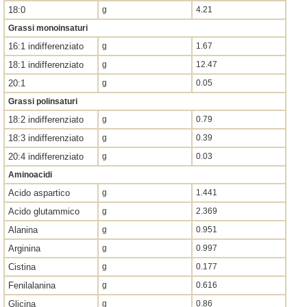
18:0
g
4.21
Grassi monoinsaturi
16:1 indifferenziato
g
1.67
18:1 indifferenziato
g
12.47
20:1
g
0.05
Grassi polinsaturi
18:2 indifferenziato
g
0.79
18:3 indifferenziato
g
0.39
20:4 indifferenziato
g
0.03
Aminoacidi
Acido aspartico
g
1.441
Acido glutammico
g
2.369
Alanina
g
0.951
Arginina
g
0.997
Cistina
g
0.177
Fenilalanina
g
0.616
Glicina
g
0.86