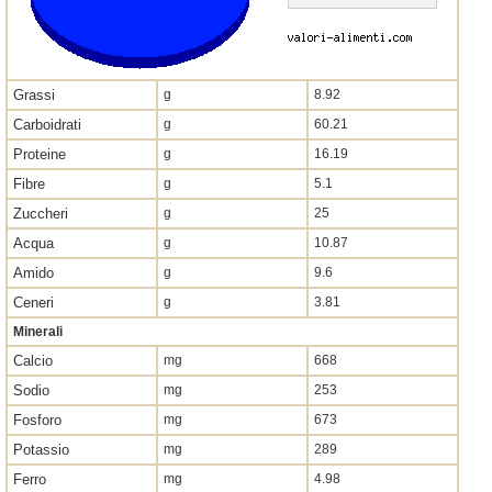
Grassi
g
8.92
Carboidrati
g
60.21
Proteine
g
16.19
Fibre
g
5.1
Zuccheri
g
25
Acqua
g
10.87
Amido
g
9.6
Ceneri
g
3.81
Minerali
Calcio
mg
668
Sodio
mg
253
Fosforo
mg
673
Potassio
mg
289
Ferro
mg
4.98