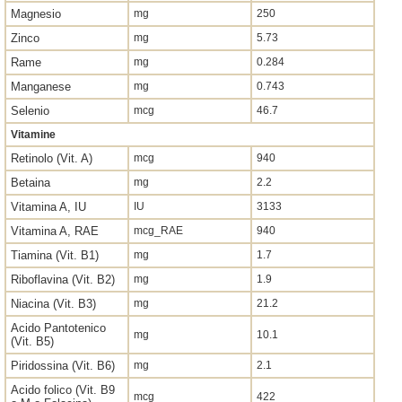
Magnesio
mg
250
Zinco
mg
5.73
Rame
mg
0.284
Manganese
mg
0.743
Selenio
mcg
46.7
Vitamine
Retinolo (Vit. A)
mcg
940
Betaina
mg
2.2
Vitamina A, IU
IU
3133
Vitamina A, RAE
mcg_RAE
940
Tiamina (Vit. B1)
mg
1.7
Riboflavina (Vit. B2)
mg
1.9
Niacina (Vit. B3)
mg
21.2
Acido Pantotenico
mg
10.1
(Vit. B5)
Piridossina (Vit. B6)
mg
2.1
Acido folico (Vit. B9
mcg
422