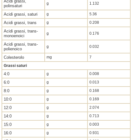
Acidi grassi,
g
1.132
polinsaturi
Acidi grassi, saturi
g
5.36
Acidi grassi, trans
g
0.208
Acidi grassi, trans-
g
0.176
monoenoici
Acidi grassi, trans-
g
0.032
polienoico
Colesterolo
mg
7
Grassi saturi
4:0
g
0.008
6:0
g
0.013
8:0
g
0.168
10:0
g
0.169
12:0
g
2.074
14:0
g
0.713
15:0
g
0.003
16:0
g
0.931