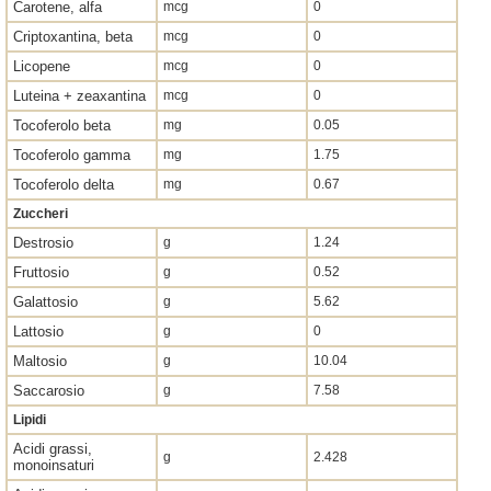
Carotene, alfa
mcg
0
Criptoxantina, beta
mcg
0
Licopene
mcg
0
Luteina + zeaxantina
mcg
0
Tocoferolo beta
mg
0.05
Tocoferolo gamma
mg
1.75
Tocoferolo delta
mg
0.67
Zuccheri
Destrosio
g
1.24
Fruttosio
g
0.52
Galattosio
g
5.62
Lattosio
g
0
Maltosio
g
10.04
Saccarosio
g
7.58
Lipidi
Acidi grassi,
g
2.428
monoinsaturi