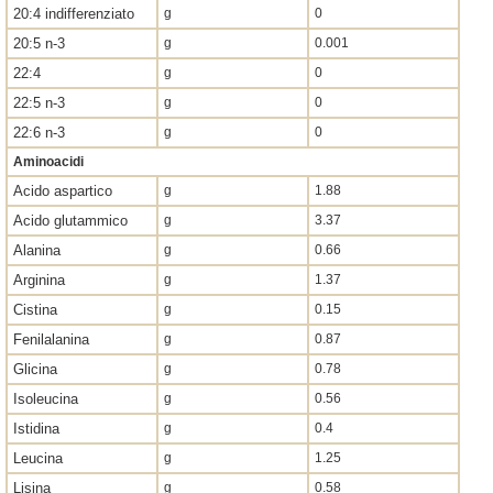
20:4 indifferenziato
g
0
20:5 n-3
g
0.001
22:4
g
0
22:5 n-3
g
0
22:6 n-3
g
0
Aminoacidi
Acido aspartico
g
1.88
Acido glutammico
g
3.37
Alanina
g
0.66
Arginina
g
1.37
Cistina
g
0.15
Fenilalanina
g
0.87
Glicina
g
0.78
Isoleucina
g
0.56
Istidina
g
0.4
Leucina
g
1.25
Lisina
g
0.58