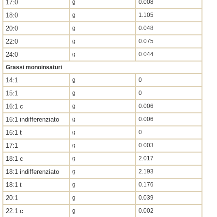
17:0
g
0.008
18:0
g
1.105
20:0
g
0.048
22:0
g
0.075
24:0
g
0.044
Grassi monoinsaturi
14:1
g
0
15:1
g
0
16:1 c
g
0.006
16:1 indifferenziato
g
0.006
16:1 t
g
0
17:1
g
0.003
18:1 c
g
2.017
18:1 indifferenziato
g
2.193
18:1 t
g
0.176
20:1
g
0.039
22:1 c
g
0.002