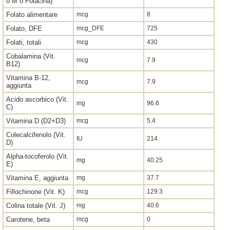
o M o Folacina)
Folato alimentare
mcg
8
Folato, DFE
mcg_DFE
725
Folati, totali
mcg
430
Cobalamina (Vit.
mcg
7.9
B12)
Vitamina B-12,
mcg
7.9
aggiunta
Acido ascorbico (Vit.
mg
96.6
C)
Vitamina D (D2+D3)
mcg
5.4
Colecalcifenolo (Vit.
IU
214
D)
Alpha-tocoferolo (Vit.
mg
40.25
E)
Vitamina E, aggiunta
mg
37.7
Fillochinone (Vit. K)
mcg
129.3
Colina totale (Vit. J)
mg
40.6
Carotene, beta
mcg
0