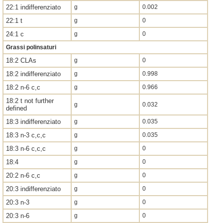
22:1 indifferenziato
g
0.002
22:1 t
g
0
24:1 c
g
0
Grassi polinsaturi
18:2 CLAs
g
0
18:2 indifferenziato
g
0.998
18:2 n-6 c,c
g
0.966
18:2 t not further
g
0.032
defined
18:3 indifferenziato
g
0.035
18:3 n-3 c,c,c
g
0.035
18:3 n-6 c,c,c
g
0
18:4
g
0
20:2 n-6 c,c
g
0
20:3 indifferenziato
g
0
20:3 n-3
g
0
20:3 n-6
g
0