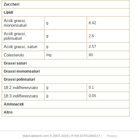
Zuccheri
Lipidi
Acidi grassi,
g
8.42
monoinsaturi
Acidi grassi,
g
2.6
polinsaturi
Acidi grassi, saturi
g
2.57
Colesterolo
mg
80
Grassi saturi
Grassi monoinsaturi
Grassi polinsaturi
18:2 indifferenziato
g
0.1
18:3 indifferenziato
g
0.05
Aminoacidi
Altro
Valori-alimenti.com © 2007-2026 | P.IVA 02701490217 -
Privacy