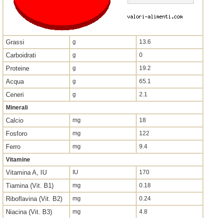
Grassi
g
13.6
Carboidrati
g
0
Proteine
g
19.2
Acqua
g
65.1
Ceneri
g
2.1
Minerali
Calcio
mg
18
Fosforo
mg
122
Ferro
mg
9.4
Vitamine
Vitamina A, IU
IU
170
Tiamina (Vit. B1)
mg
0.18
Riboflavina (Vit. B2)
mg
0.24
Niacina (Vit. B3)
mg
4.8