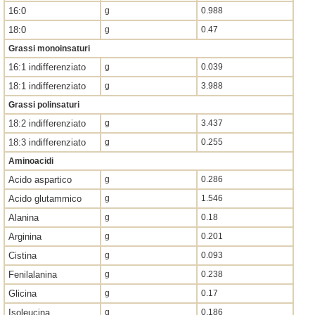
16:0
g
0.988
18:0
g
0.47
Grassi monoinsaturi
16:1 indifferenziato
g
0.039
18:1 indifferenziato
g
3.988
Grassi polinsaturi
18:2 indifferenziato
g
3.437
18:3 indifferenziato
g
0.255
Aminoacidi
Acido aspartico
g
0.286
Acido glutammico
g
1.546
Alanina
g
0.18
Arginina
g
0.201
Cistina
g
0.093
Fenilalanina
g
0.238
Glicina
g
0.17
Isoleucina
g
0.186