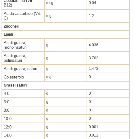
Cobalamina (Vit.
mcg
0.04
B12)
Acido ascorbico (Vit.
mg
1.2
C)
Zuccheri
Lipidi
Acidi grassi,
g
4.036
monoinsaturi
Acidi grassi,
g
3.702
polinsaturi
Acidi grassi, saturi
g
1.472
Colesterolo
mg
0
Grassi saturi
4:0
g
0
6:0
g
0
8:0
g
0
10:0
g
0
12:0
g
0.001
14:0
g
0.012