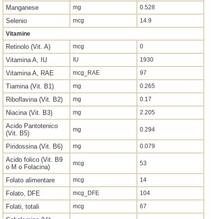
Manganese
mg
0.528
Selenio
mcg
14.9
Vitamine
Retinolo (Vit. A)
mcg
0
Vitamina A, IU
IU
1930
Vitamina A, RAE
mcg_RAE
97
Tiamina (Vit. B1)
mg
0.265
Riboflavina (Vit. B2)
mg
0.17
Niacina (Vit. B3)
mg
2.205
Acido Pantotenico
mg
0.294
(Vit. B5)
Piridossina (Vit. B6)
mg
0.079
Acido folico (Vit. B9
mcg
53
o M o Folacina)
Folato alimentare
mcg
14
Folato, DFE
mcg_DFE
104
Folati, totali
mcg
67