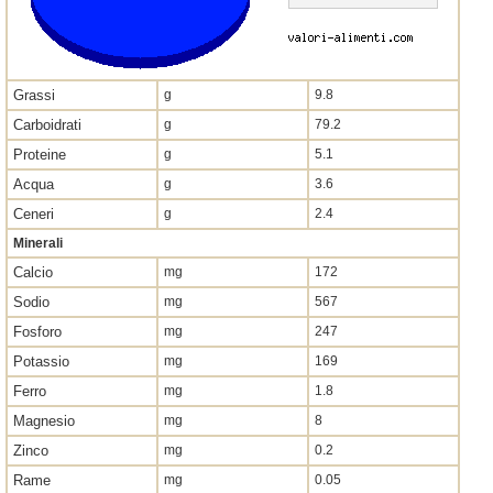
Grassi
g
9.8
Carboidrati
g
79.2
Proteine
g
5.1
Acqua
g
3.6
Ceneri
g
2.4
Minerali
Calcio
mg
172
Sodio
mg
567
Fosforo
mg
247
Potassio
mg
169
Ferro
mg
1.8
Magnesio
mg
8
Zinco
mg
0.2
Rame
mg
0.05