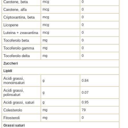
Carotene, beta
mcg
0
Carotene, alfa
mcg
0
Criptoxantina, beta
mcg
0
Licopene
mcg
0
Luteina + zeaxantina
mcg
0
Tocoferolo beta
mg
0
Tocoferolo gamma
mg
0
Tocoferolo delta
mg
0
Zuccheri
Lipidi
Acidi grassi,
g
0.84
monoinsaturi
Acidi grassi,
g
0.07
polinsaturi
Acidi grassi, saturi
g
0.95
Colesterolo
mg
79
Fitosteroli
mg
0
Grassi saturi