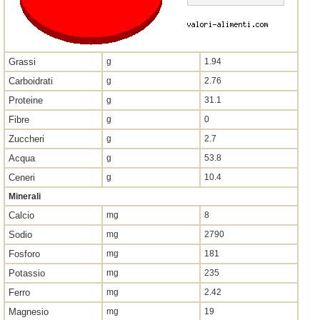
Grassi
g
1.94
Carboidrati
g
2.76
Proteine
g
31.1
Fibre
g
0
Zuccheri
g
2.7
Acqua
g
53.8
Ceneri
g
10.4
Minerali
Calcio
mg
8
Sodio
mg
2790
Fosforo
mg
181
Potassio
mg
235
Ferro
mg
2.42
Magnesio
mg
19