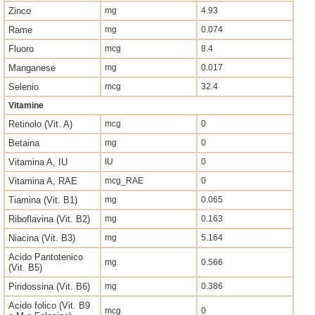
Zinco
mg
4.93
Rame
mg
0.074
Fluoro
mcg
8.4
Manganese
mg
0.017
Selenio
mcg
32.4
Vitamine
Retinolo (Vit. A)
mcg
0
Betaina
mg
0
Vitamina A, IU
IU
0
Vitamina A, RAE
mcg_RAE
0
Tiamina (Vit. B1)
mg
0.065
Riboflavina (Vit. B2)
mg
0.163
Niacina (Vit. B3)
mg
5.164
Acido Pantotenico
mg
0.566
(Vit. B5)
Piridossina (Vit. B6)
mg
0.386
Acido folico (Vit. B9
mcg
0