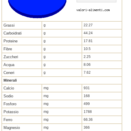
Grassi
g
22.27
Carboidrati
g
44.24
Proteine
g
17.81
Fibre
g
10.5
Zuccheri
g
2.25
Acqua
g
8.06
Ceneri
g
7.62
Minerali
Calcio
mg
931
Sodio
mg
168
Fosforo
mg
499
Potassio
mg
1788
Ferro
mg
66.36
Magnesio
mg
366