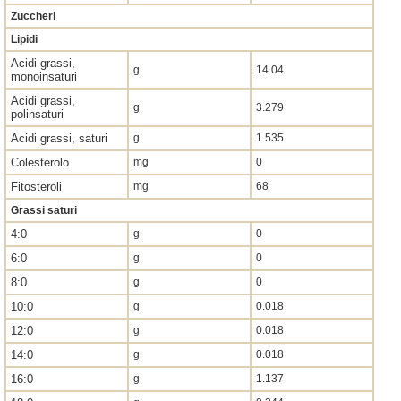
Zuccheri
Lipidi
Acidi grassi,
g
14.04
monoinsaturi
Acidi grassi,
g
3.279
polinsaturi
Acidi grassi, saturi
g
1.535
Colesterolo
mg
0
Fitosteroli
mg
68
Grassi saturi
4:0
g
0
6:0
g
0
8:0
g
0
10:0
g
0.018
12:0
g
0.018
14:0
g
0.018
16:0
g
1.137