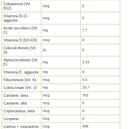
Cobalamina (Vit.
mcg
0
B12)
Vitamina B-12,
mcg
0
aggiunta
Acido ascorbico (Vit.
mg
7.7
C)
Vitamina D (D2+D3)
mcg
0
Colecalcifenolo (Vit.
IU
0
D)
Alpha-tocoferolo (Vit.
mg
3.33
E)
Vitamina E, aggiunta
mg
0
Fillochinone (Vit. K)
mcg
5.4
Colina totale (Vit. J)
mg
24.7
Carotene, beta
mcg
762
Carotene, alfa
mcg
0
Criptoxantina, beta
mcg
0
Licopene
mcg
0
Luteina + zeaxantina
mcg
448