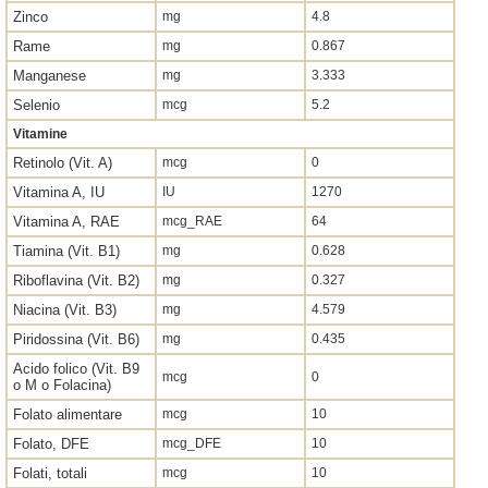
Zinco
mg
4.8
Rame
mg
0.867
Manganese
mg
3.333
Selenio
mcg
5.2
Vitamine
Retinolo (Vit. A)
mcg
0
Vitamina A, IU
IU
1270
Vitamina A, RAE
mcg_RAE
64
Tiamina (Vit. B1)
mg
0.628
Riboflavina (Vit. B2)
mg
0.327
Niacina (Vit. B3)
mg
4.579
Piridossina (Vit. B6)
mg
0.435
Acido folico (Vit. B9
mcg
0
o M o Folacina)
Folato alimentare
mcg
10
Folato, DFE
mcg_DFE
10
Folati, totali
mcg
10