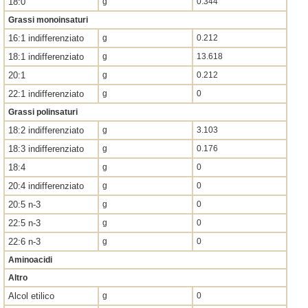
18:0
g
0.344
Grassi monoinsaturi
16:1 indifferenziato
g
0.212
18:1 indifferenziato
g
13.618
20:1
g
0.212
22:1 indifferenziato
g
0
Grassi polinsaturi
18:2 indifferenziato
g
3.103
18:3 indifferenziato
g
0.176
18:4
g
0
20:4 indifferenziato
g
0
20:5 n-3
g
0
22:5 n-3
g
0
22:6 n-3
g
0
Aminoacidi
Altro
Alcol etilico
g
0