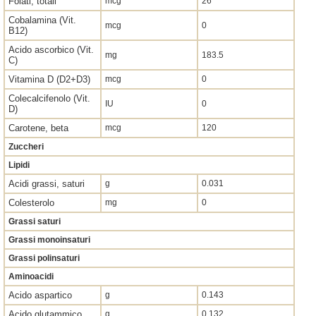
Folati, totali
mcg
26
Cobalamina (Vit.
mcg
0
B12)
Acido ascorbico (Vit.
mg
183.5
C)
Vitamina D (D2+D3)
mcg
0
Colecalcifenolo (Vit.
IU
0
D)
Carotene, beta
mcg
120
Zuccheri
Lipidi
Acidi grassi, saturi
g
0.031
Colesterolo
mg
0
Grassi saturi
Grassi monoinsaturi
Grassi polinsaturi
Aminoacidi
Acido aspartico
g
0.143
Acido glutammico
g
0.132