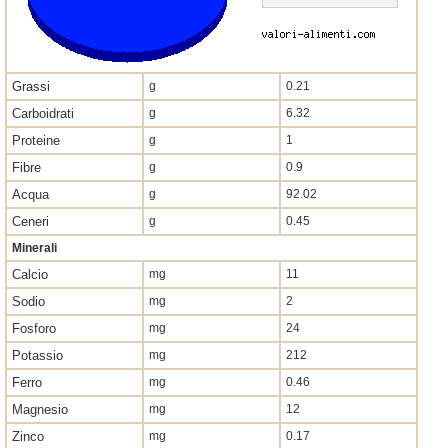
Grassi
g
0.21
Carboidrati
g
6.32
Proteine
g
1
Fibre
g
0.9
Acqua
g
92.02
Ceneri
g
0.45
Minerali
Calcio
mg
11
Sodio
mg
2
Fosforo
mg
24
Potassio
mg
212
Ferro
mg
0.46
Magnesio
mg
12
Zinco
mg
0.17