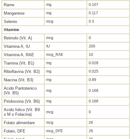
Rame
mg
0.107
Manganese
mg
0.117
Selenio
mcg
0.3
Vitamine
Retinolo (Vit. A)
mcg
0
Vitamina A, IU
IU
200
Vitamina A, RAE
mcg_RAE
10
Tiamina (Vit. B1)
mg
0.028
Riboflavina (Vit. B2)
mg
0.025
Niacina (Vit. B3)
mg
0.89
Acido Pantotenico
mg
0.168
(Vit. B5)
Piridossina (Vit. B6)
mg
0.168
Acido folico (Vit. B9
mcg
0
o M o Folacina)
Folato alimentare
mcg
26
Folato, DFE
mcg_DFE
26