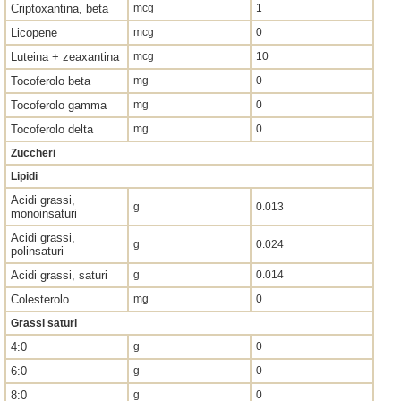
Criptoxantina, beta
mcg
1
Licopene
mcg
0
Luteina + zeaxantina
mcg
10
Tocoferolo beta
mg
0
Tocoferolo gamma
mg
0
Tocoferolo delta
mg
0
Zuccheri
Lipidi
Acidi grassi,
g
0.013
monoinsaturi
Acidi grassi,
g
0.024
polinsaturi
Acidi grassi, saturi
g
0.014
Colesterolo
mg
0
Grassi saturi
4:0
g
0
6:0
g
0
8:0
g
0