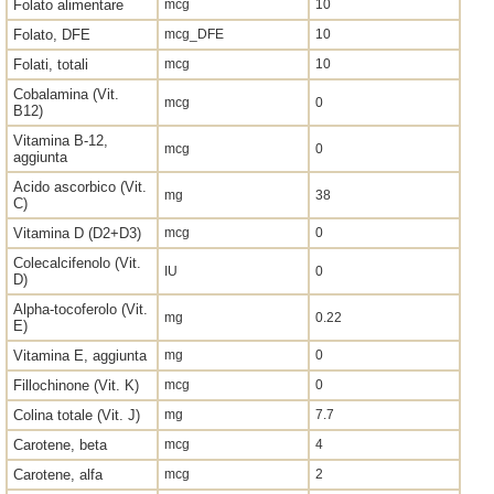
Folato alimentare
mcg
10
Folato, DFE
mcg_DFE
10
Folati, totali
mcg
10
Cobalamina (Vit.
mcg
0
B12)
Vitamina B-12,
mcg
0
aggiunta
Acido ascorbico (Vit.
mg
38
C)
Vitamina D (D2+D3)
mcg
0
Colecalcifenolo (Vit.
IU
0
D)
Alpha-tocoferolo (Vit.
mg
0.22
E)
Vitamina E, aggiunta
mg
0
Fillochinone (Vit. K)
mcg
0
Colina totale (Vit. J)
mg
7.7
Carotene, beta
mcg
4
Carotene, alfa
mcg
2