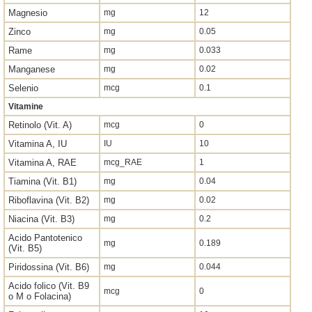
Magnesio
mg
12
Zinco
mg
0.05
Rame
mg
0.033
Manganese
mg
0.02
Selenio
mcg
0.1
Vitamine
Retinolo (Vit. A)
mcg
0
Vitamina A, IU
IU
10
Vitamina A, RAE
mcg_RAE
1
Tiamina (Vit. B1)
mg
0.04
Riboflavina (Vit. B2)
mg
0.02
Niacina (Vit. B3)
mg
0.2
Acido Pantotenico
mg
0.189
(Vit. B5)
Piridossina (Vit. B6)
mg
0.044
Acido folico (Vit. B9
mcg
0
o M o Folacina)