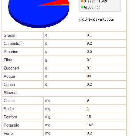
Grassi
g
0.1
Carboidrati
g
9.2
Proteine
g
0.5
Fibre
g
0.1
Zuccheri
g
9.1
Acqua
g
90
Ceneri
g
0.2
Minerali
Calcio
mg
9
Sodio
mg
1
Fosforo
mg
15
Potassio
mg
162
Ferro
mg
0.2