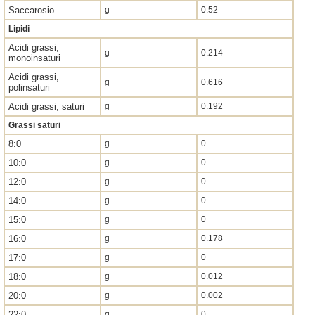
Saccarosio
g
0.52
Lipidi
Acidi grassi,
g
0.214
monoinsaturi
Acidi grassi,
g
0.616
polinsaturi
Acidi grassi, saturi
g
0.192
Grassi saturi
8:0
g
0
10:0
g
0
12:0
g
0
14:0
g
0
15:0
g
0
16:0
g
0.178
17:0
g
0
18:0
g
0.012
20:0
g
0.002
22:0
g
0