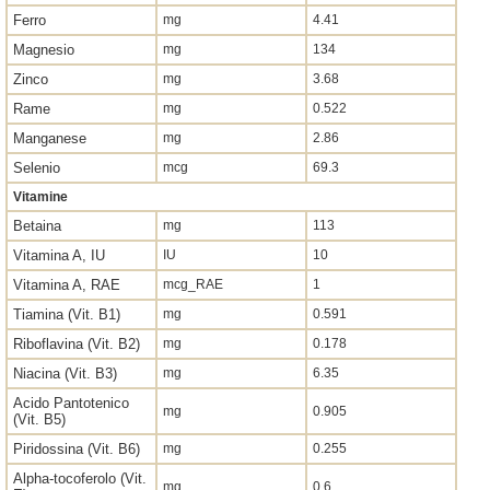
Ferro
mg
4.41
Magnesio
mg
134
Zinco
mg
3.68
Rame
mg
0.522
Manganese
mg
2.86
Selenio
mcg
69.3
Vitamine
Betaina
mg
113
Vitamina A, IU
IU
10
Vitamina A, RAE
mcg_RAE
1
Tiamina (Vit. B1)
mg
0.591
Riboflavina (Vit. B2)
mg
0.178
Niacina (Vit. B3)
mg
6.35
Acido Pantotenico
mg
0.905
(Vit. B5)
Piridossina (Vit. B6)
mg
0.255
Alpha-tocoferolo (Vit.
mg
0.6