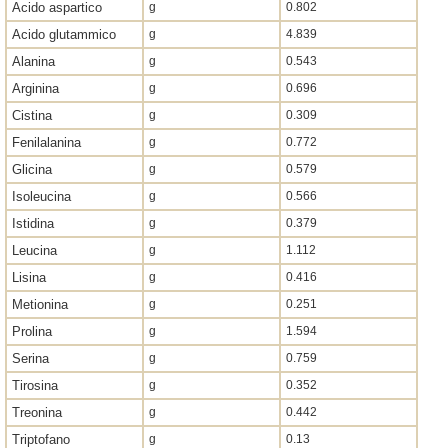
Acido aspartico
g
0.802
Acido glutammico
g
4.839
Alanina
g
0.543
Arginina
g
0.696
Cistina
g
0.309
Fenilalanina
g
0.772
Glicina
g
0.579
Isoleucina
g
0.566
Istidina
g
0.379
Leucina
g
1.112
Lisina
g
0.416
Metionina
g
0.251
Prolina
g
1.594
Serina
g
0.759
Tirosina
g
0.352
Treonina
g
0.442
Triptofano
g
0.13