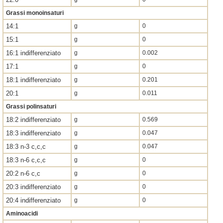
Grassi monoinsaturi
14:1
g
0
15:1
g
0
16:1 indifferenziato
g
0.002
17:1
g
0
18:1 indifferenziato
g
0.201
20:1
g
0.011
Grassi polinsaturi
18:2 indifferenziato
g
0.569
18:3 indifferenziato
g
0.047
18:3 n-3 c,c,c
g
0.047
18:3 n-6 c,c,c
g
0
20:2 n-6 c,c
g
0
20:3 indifferenziato
g
0
20:4 indifferenziato
g
0
Aminoacidi