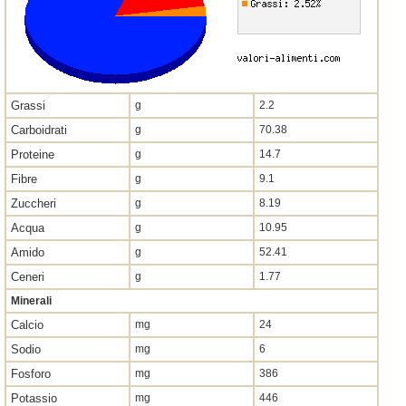
Grassi
g
2.2
Carboidrati
g
70.38
Proteine
g
14.7
Fibre
g
9.1
Zuccheri
g
8.19
Acqua
g
10.95
Amido
g
52.41
Ceneri
g
1.77
Minerali
Calcio
mg
24
Sodio
mg
6
Fosforo
mg
386
Potassio
mg
446