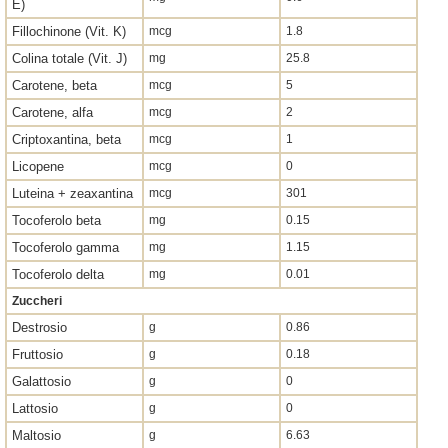
E)
Fillochinone (Vit. K)
mcg
1.8
Colina totale (Vit. J)
mg
25.8
Carotene, beta
mcg
5
Carotene, alfa
mcg
2
Criptoxantina, beta
mcg
1
Licopene
mcg
0
Luteina + zeaxantina
mcg
301
Tocoferolo beta
mg
0.15
Tocoferolo gamma
mg
1.15
Tocoferolo delta
mg
0.01
Zuccheri
Destrosio
g
0.86
Fruttosio
g
0.18
Galattosio
g
0
Lattosio
g
0
Maltosio
g
6.63