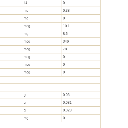
IU
0
mg
0.38
mg
0
mcg
10.1
mg
8.6
mcg
346
mcg
78
mcg
0
mcg
0
mcg
0
g
0.03
g
0.081
g
0.028
mg
0