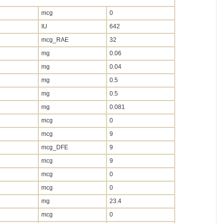
mcg
0
IU
642
mcg_RAE
32
mg
0.06
mg
0.04
mg
0.5
mg
0.5
mg
0.081
mcg
0
mcg
9
mcg_DFE
9
mcg
9
mcg
0
mcg
0
mg
23.4
mcg
0