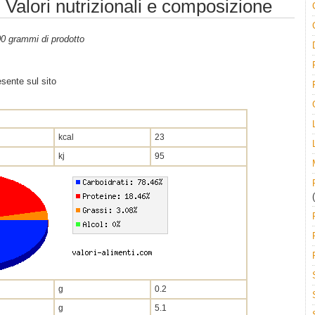
 Valori nutrizionali e composizione
100 grammi di prodotto
sente sul sito
kcal
23
kj
95
(
g
0.2
g
5.1