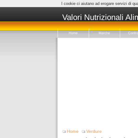
I cookie ci aiutano ad erogare servizi di qua
Valori Nutrizionali Ali
Home
Marche
Confro
Home
Verdure