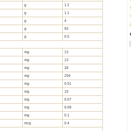
g
1.2
g
1.1
g
4
g
93
g
0.5
mg
13
mg
13
mg
28
mg
204
mg
0.51
mg
10
mg
0.07
mg
0.09
mg
0.1
mcg
0.4