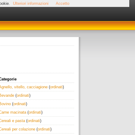
cookie.
Ulteriori informazioni
Accetto
Categorie
Agnello, vitello, cacciagione
(
ordinati
)
Bevande
(
ordinati
)
Bovino
(
ordinati
)
Carne macinata
(
ordinati
)
Cereali e pasta
(
ordinati
)
Cereali per colazione
(
ordinati
)