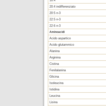
18:4
20:4 indifferenziato
20:5 n-3
22:5 n-3
22:6 n-3
Aminoacidi
Acido aspartico
Acido glutammico
Alanina
Arginina
Cistina
Fenilalanina
Glicina
Isoleucina
Istidina
Leucina
Lisina