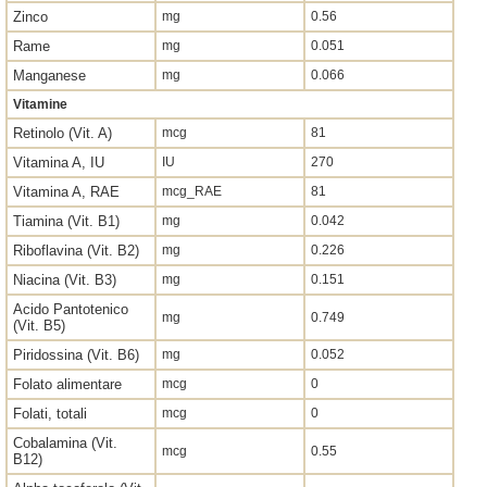
Zinco
mg
0.56
Rame
mg
0.051
Manganese
mg
0.066
Vitamine
Retinolo (Vit. A)
mcg
81
Vitamina A, IU
IU
270
Vitamina A, RAE
mcg_RAE
81
Tiamina (Vit. B1)
mg
0.042
Riboflavina (Vit. B2)
mg
0.226
Niacina (Vit. B3)
mg
0.151
Acido Pantotenico
mg
0.749
(Vit. B5)
Piridossina (Vit. B6)
mg
0.052
Folato alimentare
mcg
0
Folati, totali
mcg
0
Cobalamina (Vit.
mcg
0.55
B12)