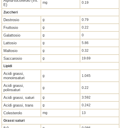
Alpha-tocoferolo (Vit.
mg
0.19
E)
Zuccheri
Destrosio
g
0.79
Fruttosio
g
0.22
Galattosio
g
0
Lattosio
g
5.86
Maltosio
g
0.32
Saccarosio
g
19.69
Lipidi
Acidi grassi,
g
1.045
monoinsaturi
Acidi grassi,
g
0.22
polinsaturi
Acidi grassi, saturi
g
3.592
Acidi grassi, trans
g
0.242
Colesterolo
mg
13
Grassi saturi