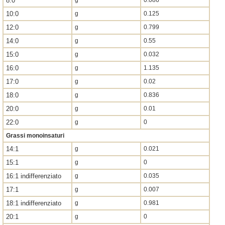
8:0
g
0.086
10:0
g
0.125
12:0
g
0.799
14:0
g
0.55
15:0
g
0.032
16:0
g
1.135
17:0
g
0.02
18:0
g
0.836
20:0
g
0.01
22:0
g
0
Grassi monoinsaturi
14:1
g
0.021
15:1
g
0
16:1 indifferenziato
g
0.035
17:1
g
0.007
18:1 indifferenziato
g
0.981
20:1
g
0