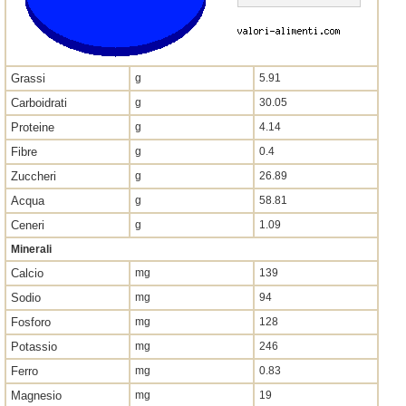
Grassi
g
5.91
Carboidrati
g
30.05
Proteine
g
4.14
Fibre
g
0.4
Zuccheri
g
26.89
Acqua
g
58.81
Ceneri
g
1.09
Minerali
Calcio
mg
139
Sodio
mg
94
Fosforo
mg
128
Potassio
mg
246
Ferro
mg
0.83
Magnesio
mg
19