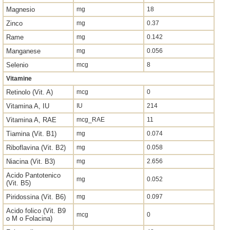
Magnesio
mg
18
Zinco
mg
0.37
Rame
mg
0.142
Manganese
mg
0.056
Selenio
mcg
8
Vitamine
Retinolo (Vit. A)
mcg
0
Vitamina A, IU
IU
214
Vitamina A, RAE
mcg_RAE
11
Tiamina (Vit. B1)
mg
0.074
Riboflavina (Vit. B2)
mg
0.058
Niacina (Vit. B3)
mg
2.656
Acido Pantotenico
mg
0.052
(Vit. B5)
Piridossina (Vit. B6)
mg
0.097
Acido folico (Vit. B9
mcg
0
o M o Folacina)