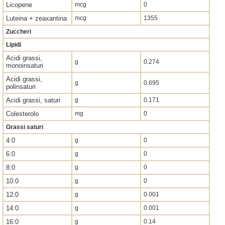
Licopene
mcg
0
Luteina + zeaxantina
mcg
1355
Zuccheri
Lipidi
Acidi grassi,
g
0.274
monoinsaturi
Acidi grassi,
g
0.695
polinsaturi
Acidi grassi, saturi
g
0.171
Colesterolo
mg
0
Grassi saturi
4:0
g
0
6:0
g
0
8:0
g
0
10:0
g
0
12:0
g
0.001
14:0
g
0.001
16:0
g
0.14