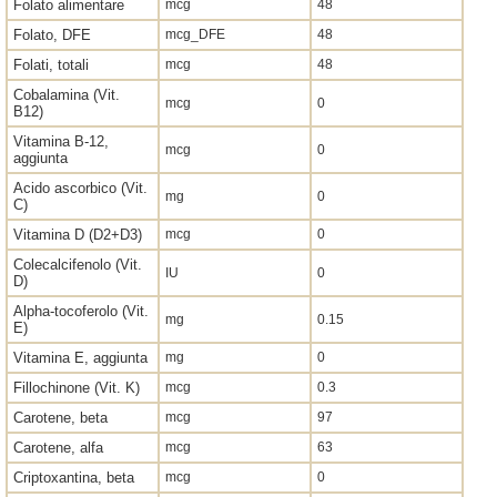
Folato alimentare
mcg
48
Folato, DFE
mcg_DFE
48
Folati, totali
mcg
48
Cobalamina (Vit.
mcg
0
B12)
Vitamina B-12,
mcg
0
aggiunta
Acido ascorbico (Vit.
mg
0
C)
Vitamina D (D2+D3)
mcg
0
Colecalcifenolo (Vit.
IU
0
D)
Alpha-tocoferolo (Vit.
mg
0.15
E)
Vitamina E, aggiunta
mg
0
Fillochinone (Vit. K)
mcg
0.3
Carotene, beta
mcg
97
Carotene, alfa
mcg
63
Criptoxantina, beta
mcg
0