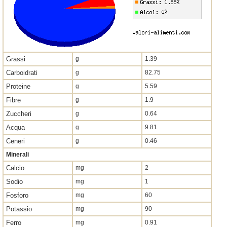
Grassi
g
1.39
Carboidrati
g
82.75
Proteine
g
5.59
Fibre
g
1.9
Zuccheri
g
0.64
Acqua
g
9.81
Ceneri
g
0.46
Minerali
Calcio
mg
2
Sodio
mg
1
Fosforo
mg
60
Potassio
mg
90
Ferro
mg
0.91