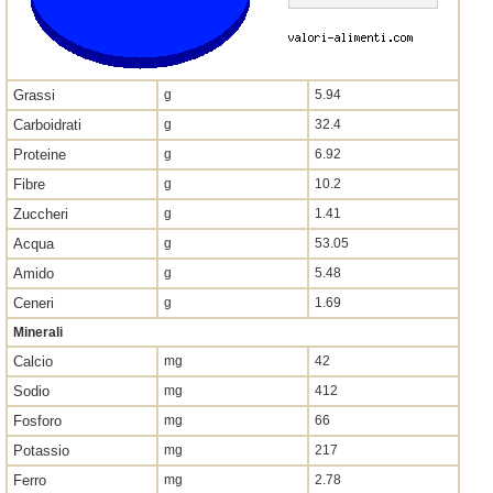
Grassi
g
5.94
Carboidrati
g
32.4
Proteine
g
6.92
Fibre
g
10.2
Zuccheri
g
1.41
Acqua
g
53.05
Amido
g
5.48
Ceneri
g
1.69
Minerali
Calcio
mg
42
Sodio
mg
412
Fosforo
mg
66
Potassio
mg
217
Ferro
mg
2.78