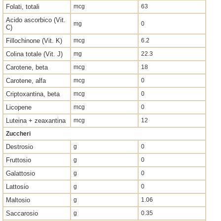
Folati, totali
mcg
63
Acido ascorbico (Vit.
mg
0
C)
Fillochinone (Vit. K)
mcg
6.2
Colina totale (Vit. J)
mg
22.3
Carotene, beta
mcg
18
Carotene, alfa
mcg
0
Criptoxantina, beta
mcg
0
Licopene
mcg
0
Luteina + zeaxantina
mcg
12
Zuccheri
Destrosio
g
0
Fruttosio
g
0
Galattosio
g
0
Lattosio
g
0
Maltosio
g
1.06
Saccarosio
g
0.35