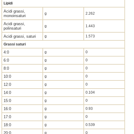
Lipidi
Acidi grassi,
g
2.262
monoinsaturi
Acidi grassi,
g
1.443
polinsaturi
Acidi grassi, saturi
g
1.573
Grassi saturi
4:0
g
0
6:0
g
0
8:0
g
0
10:0
g
0
12:0
g
0
14:0
g
0.104
15:0
g
0
16:0
g
0.93
17:0
g
0
18:0
g
0.539
20:0
g
0