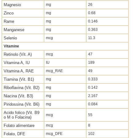
Magnesio
mg
26
Zinco
mg
0.68
Rame
mg
0.146
Manganese
mg
0.363
Selenio
mcg
11.3
Vitamine
Retinolo (Vit. A)
mcg
47
Vitamina A, IU
IU
189
Vitamina A, RAE
mcg_RAE
49
Tiamina (Vit. B1)
mg
0.333
Riboflavina (Vit. B2)
mg
0.142
Niacina (Vit. B3)
mg
2.167
Piridossina (Vit. B6)
mg
0.084
Acido folico (Vit. B9
mcg
55
o M o Folacina)
Folato alimentare
mcg
8
Folato, DFE
mcg_DFE
102