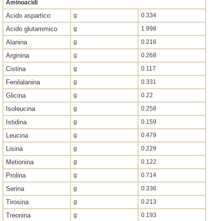
Aminoacidi
Acido aspartico
g
0.334
Acido glutammico
g
1.998
Alanina
g
0.216
Arginina
g
0.268
Cistina
g
0.117
Fenilalanina
g
0.331
Glicina
g
0.22
Isoleucina
g
0.258
Istidina
g
0.159
Leucina
g
0.479
Lisina
g
0.229
Metionina
g
0.122
Prolina
g
0.714
Serina
g
0.336
Tirosina
g
0.213
Treonina
g
0.193