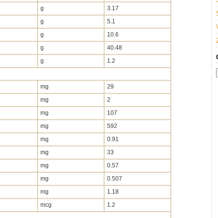
g
3.17
g
5.1
g
10.6
g
40.48
g
1.2
mg
29
mg
2
mg
107
mg
592
mg
0.91
mg
33
mg
0.57
mg
0.507
mg
1.18
mcg
1.2