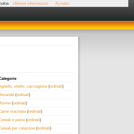
cookie.
Ulteriori informazioni
Accetto
Categorie
Agnello, vitello, cacciagione
(
ordinati
)
Bevande
(
ordinati
)
Bovino
(
ordinati
)
Carne macinata
(
ordinati
)
Cereali e pasta
(
ordinati
)
Cereali per colazione
(
ordinati
)