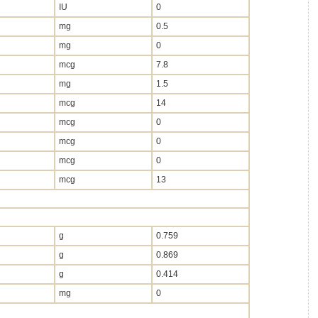
IU
0
mg
0.5
mg
0
mcg
7.8
mg
1.5
mcg
14
mcg
0
mcg
0
mcg
0
mcg
13
g
0.759
g
0.869
g
0.414
mg
0