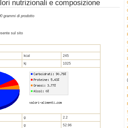
lori nutrizionali e composizione
100 grammi di prodotto
sente sul sito
kcal
245
kj
1025
(
g
2.2
g
52.96