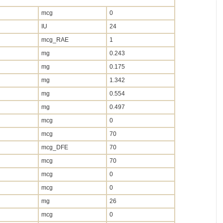
mcg
0
IU
24
mcg_RAE
1
mg
0.243
mg
0.175
mg
1.342
mg
0.554
mg
0.497
mcg
0
mcg
70
mcg_DFE
70
mcg
70
mcg
0
mcg
0
mg
26
mcg
0