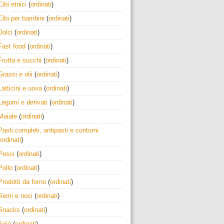
Cibi etnici
(
ordinati
)
Cibi per bambini
(
ordinati
)
Dolci
(
ordinati
)
Fast food
(
ordinati
)
Frutta e succhi
(
ordinati
)
Grassi e olii
(
ordinati
)
Latticini e uova
(
ordinati
)
Legumi e derivati
(
ordinati
)
Maiale
(
ordinati
)
Pasti completi, antipasti e contorni
ordinati
)
Pesci
(
ordinati
)
Pollo
(
ordinati
)
Prodotti da forno
(
ordinati
)
Semi e noci
(
ordinati
)
Snacks
(
ordinati
)
Soia
(
ordinati
)