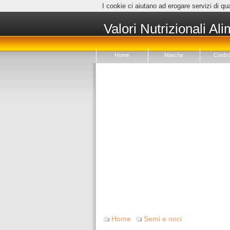
I cookie ci aiutano ad erogare servizi di qua
Valori Nutrizionali Ali
Home
Marche
Confro
Home
Semi e noci