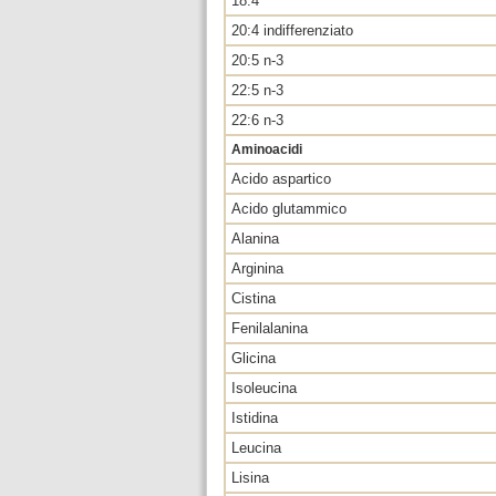
18:4
20:4 indifferenziato
20:5 n-3
22:5 n-3
22:6 n-3
Aminoacidi
Acido aspartico
Acido glutammico
Alanina
Arginina
Cistina
Fenilalanina
Glicina
Isoleucina
Istidina
Leucina
Lisina