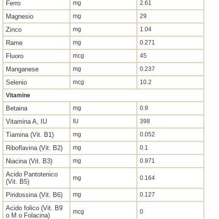
Ferro
mg
2.61
Magnesio
mg
29
Zinco
mg
1.04
Rame
mg
0.271
Fluoro
mcg
45
Manganese
mg
0.237
Selenio
mcg
10.2
Vitamine
Betaina
mg
0.9
Vitamina A, IU
IU
398
Tiamina (Vit. B1)
mg
0.052
Riboflavina (Vit. B2)
mg
0.1
Niacina (Vit. B3)
mg
0.971
Acido Pantotenico
mg
0.164
(Vit. B5)
Piridossina (Vit. B6)
mg
0.127
Acido folico (Vit. B9
mcg
0
o M o Folacina)