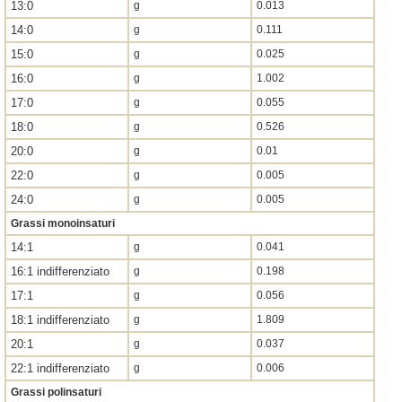
13:0
g
0.013
14:0
g
0.111
15:0
g
0.025
16:0
g
1.002
17:0
g
0.055
18:0
g
0.526
20:0
g
0.01
22:0
g
0.005
24:0
g
0.005
Grassi monoinsaturi
14:1
g
0.041
16:1 indifferenziato
g
0.198
17:1
g
0.056
18:1 indifferenziato
g
1.809
20:1
g
0.037
22:1 indifferenziato
g
0.006
Grassi polinsaturi