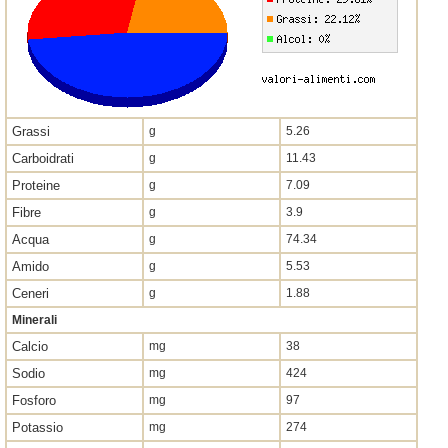
Grassi
g
5.26
Carboidrati
g
11.43
Proteine
g
7.09
Fibre
g
3.9
Acqua
g
74.34
Amido
g
5.53
Ceneri
g
1.88
Minerali
Calcio
mg
38
Sodio
mg
424
Fosforo
mg
97
Potassio
mg
274