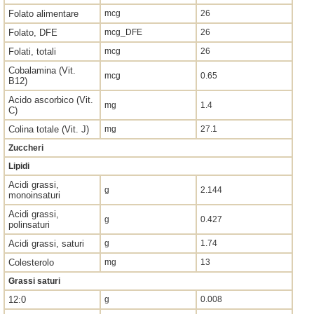
Folato alimentare
mcg
26
Folato, DFE
mcg_DFE
26
Folati, totali
mcg
26
Cobalamina (Vit.
mcg
0.65
B12)
Acido ascorbico (Vit.
mg
1.4
C)
Colina totale (Vit. J)
mg
27.1
Zuccheri
Lipidi
Acidi grassi,
g
2.144
monoinsaturi
Acidi grassi,
g
0.427
polinsaturi
Acidi grassi, saturi
g
1.74
Colesterolo
mg
13
Grassi saturi
12:0
g
0.008