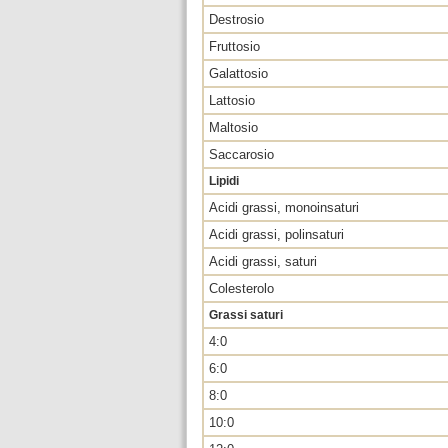
Destrosio
Fruttosio
Galattosio
Lattosio
Maltosio
Saccarosio
Lipidi
Acidi grassi, monoinsaturi
Acidi grassi, polinsaturi
Acidi grassi, saturi
Colesterolo
Grassi saturi
4:0
6:0
8:0
10:0