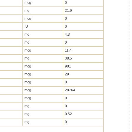
mcg
0
mg
21.9
mcg
0
IU
0
mg
4.3
mg
0
mcg
11.4
mg
38.5
mcg
901
mcg
29
mcg
0
mcg
28764
mcg
0
mg
0
mg
0.52
mg
0