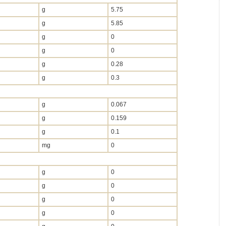
g
5.75
g
5.85
g
0
g
0
g
0.28
g
0.3
g
0.067
g
0.159
g
0.1
mg
0
g
0
g
0
g
0
g
0