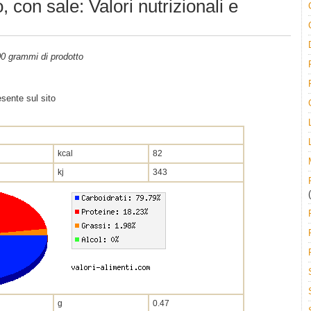
 con sale: Valori nutrizionali e
100 grammi di prodotto
sente sul sito
kcal
82
kj
343
(
g
0.47