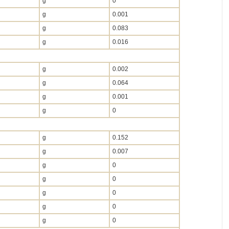
g
0
g
0.001
g
0.083
g
0.016
g
0.002
g
0.064
g
0.001
g
0
g
0.152
g
0.007
g
0
g
0
g
0
g
0
g
0