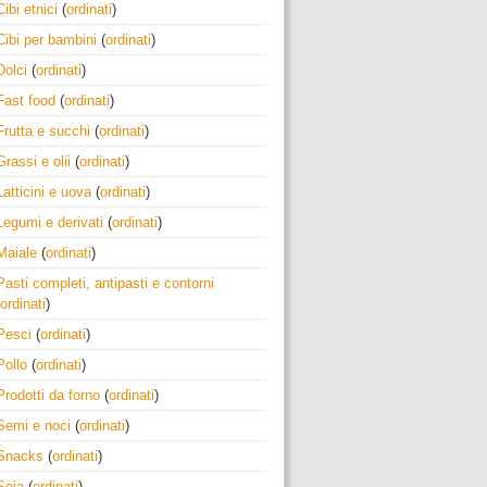
Cibi etnici
(
ordinati
)
Cibi per bambini
(
ordinati
)
Dolci
(
ordinati
)
Fast food
(
ordinati
)
Frutta e succhi
(
ordinati
)
Grassi e olii
(
ordinati
)
Latticini e uova
(
ordinati
)
Legumi e derivati
(
ordinati
)
Maiale
(
ordinati
)
Pasti completi, antipasti e contorni
ordinati
)
Pesci
(
ordinati
)
Pollo
(
ordinati
)
Prodotti da forno
(
ordinati
)
Semi e noci
(
ordinati
)
Snacks
(
ordinati
)
Soia
(
ordinati
)