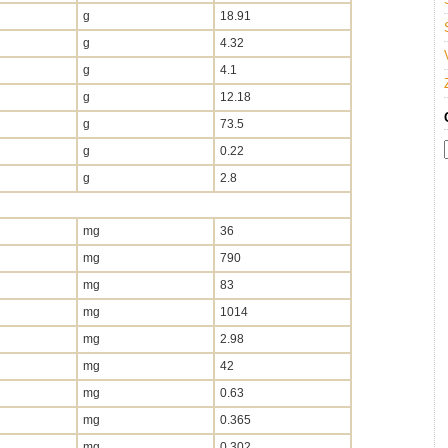
g
18.91
g
4.32
g
4.1
g
12.18
g
73.5
g
0.22
g
2.8
mg
36
mg
790
mg
83
mg
1014
mg
2.98
mg
42
mg
0.63
mg
0.365
mg
0.302