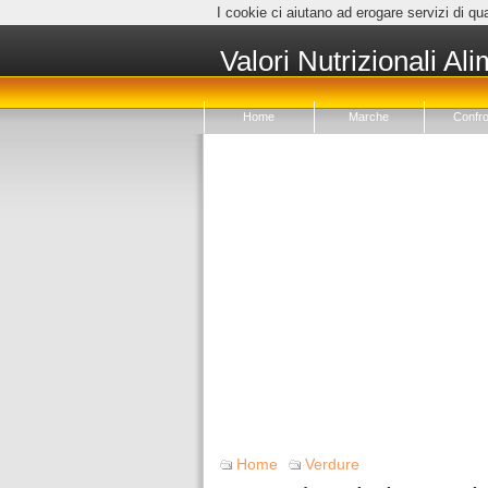
I cookie ci aiutano ad erogare servizi di qua
Valori Nutrizionali Ali
Home
Marche
Confro
Home
Verdure