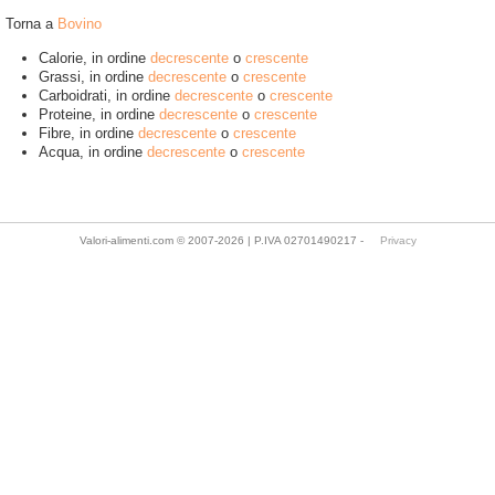
Torna a
Bovino
Calorie, in ordine
decrescente
o
crescente
Grassi, in ordine
decrescente
o
crescente
Carboidrati, in ordine
decrescente
o
crescente
Proteine, in ordine
decrescente
o
crescente
Fibre, in ordine
decrescente
o
crescente
Acqua, in ordine
decrescente
o
crescente
Valori-alimenti.com © 2007-2026 | P.IVA 02701490217 -
Privacy