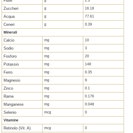
Fibre
g
2.3
Zuccheri
g
16.18
Acqua
g
77.61
Ceneri
g
0.39
Minerali
Calcio
mg
10
Sodio
mg
3
Fosforo
mg
20
Potassio
mg
148
Ferro
mg
0.35
Magnesio
mg
9
Zinco
mg
0.1
Rame
mg
0.176
Manganese
mg
0.048
Selenio
mcg
0
Vitamine
Retinolo (Vit. A)
mcg
0