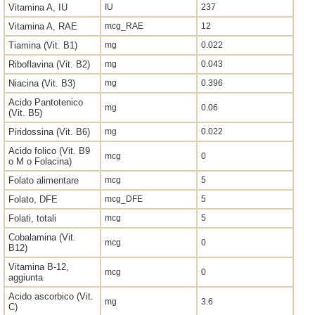
Vitamina A, IU
IU
237
Vitamina A, RAE
mcg_RAE
12
Tiamina (Vit. B1)
mg
0.022
Riboflavina (Vit. B2)
mg
0.043
Niacina (Vit. B3)
mg
0.396
Acido Pantotenico
mg
0.06
(Vit. B5)
Piridossina (Vit. B6)
mg
0.022
Acido folico (Vit. B9
mcg
0
o M o Folacina)
Folato alimentare
mcg
5
Folato, DFE
mcg_DFE
5
Folati, totali
mcg
5
Cobalamina (Vit.
mcg
0
B12)
Vitamina B-12,
mcg
0
aggiunta
Acido ascorbico (Vit.
mg
3.6
C)