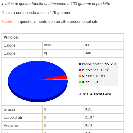
I valori di questa tabella si riferiscono a 100 grammi di prodotto
1 tazza corrisponde a circa 179 grammi
Confronta
questo alimento con un altro presente sul sito
Principali
Calorie
kcal
83
Calorie
kj
348
Grassi
g
0.21
Carboidrati
g
21.07
Proteine
g
0.73