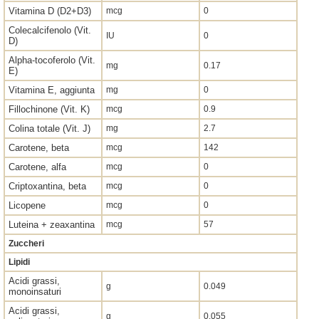
Vitamina D (D2+D3)
mcg
0
Colecalcifenolo (Vit.
IU
0
D)
Alpha-tocoferolo (Vit.
mg
0.17
E)
Vitamina E, aggiunta
mg
0
Fillochinone (Vit. K)
mcg
0.9
Colina totale (Vit. J)
mg
2.7
Carotene, beta
mcg
142
Carotene, alfa
mcg
0
Criptoxantina, beta
mcg
0
Licopene
mcg
0
Luteina + zeaxantina
mcg
57
Zuccheri
Lipidi
Acidi grassi,
g
0.049
monoinsaturi
Acidi grassi,
g
0.055