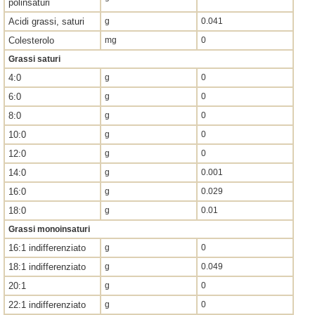
polinsaturi
Acidi grassi, saturi
g
0.041
Colesterolo
mg
0
Grassi saturi
4:0
g
0
6:0
g
0
8:0
g
0
10:0
g
0
12:0
g
0
14:0
g
0.001
16:0
g
0.029
18:0
g
0.01
Grassi monoinsaturi
16:1 indifferenziato
g
0
18:1 indifferenziato
g
0.049
20:1
g
0
22:1 indifferenziato
g
0