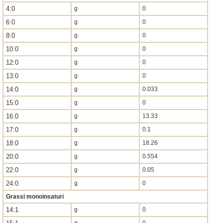
4:0
g
0
6:0
g
0
8:0
g
0
10:0
g
0
12:0
g
0
13:0
g
0
14:0
g
0.033
15:0
g
0
16:0
g
13.33
17:0
g
0.1
18:0
g
18.26
20:0
g
0.554
22:0
g
0.05
24:0
g
0
Grassi monoinsaturi
14:1
g
0