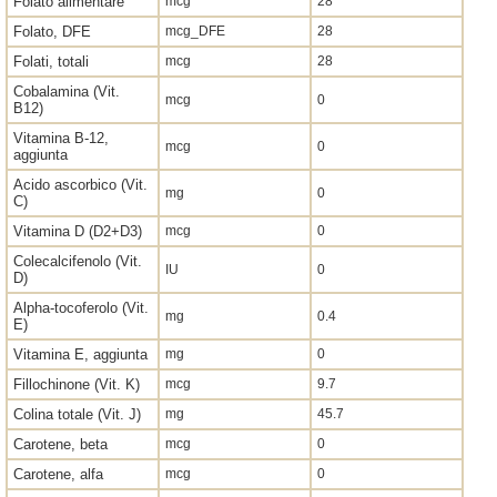
Folato alimentare
mcg
28
Folato, DFE
mcg_DFE
28
Folati, totali
mcg
28
Cobalamina (Vit.
mcg
0
B12)
Vitamina B-12,
mcg
0
aggiunta
Acido ascorbico (Vit.
mg
0
C)
Vitamina D (D2+D3)
mcg
0
Colecalcifenolo (Vit.
IU
0
D)
Alpha-tocoferolo (Vit.
mg
0.4
E)
Vitamina E, aggiunta
mg
0
Fillochinone (Vit. K)
mcg
9.7
Colina totale (Vit. J)
mg
45.7
Carotene, beta
mcg
0
Carotene, alfa
mcg
0