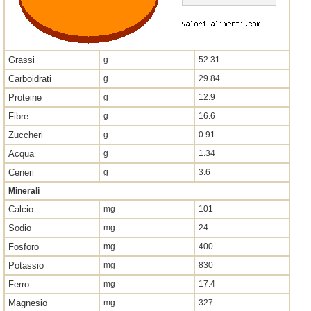
Grassi
g
52.31
Carboidrati
g
29.84
Proteine
g
12.9
Fibre
g
16.6
Zuccheri
g
0.91
Acqua
g
1.34
Ceneri
g
3.6
Minerali
Calcio
mg
101
Sodio
mg
24
Fosforo
mg
400
Potassio
mg
830
Ferro
mg
17.4
Magnesio
mg
327