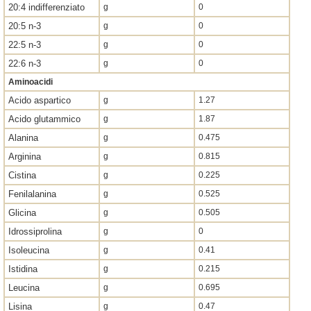
20:4 indifferenziato
g
0
20:5 n-3
g
0
22:5 n-3
g
0
22:6 n-3
g
0
Aminoacidi
Acido aspartico
g
1.27
Acido glutammico
g
1.87
Alanina
g
0.475
Arginina
g
0.815
Cistina
g
0.225
Fenilalanina
g
0.525
Glicina
g
0.505
Idrossiprolina
g
0
Isoleucina
g
0.41
Istidina
g
0.215
Leucina
g
0.695
Lisina
g
0.47