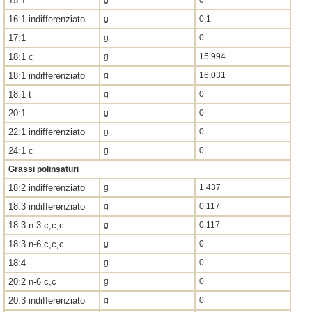
15:1
g
0
16:1 indifferenziato
g
0.1
17:1
g
0
18:1 c
g
15.994
18:1 indifferenziato
g
16.031
18:1 t
g
0
20:1
g
0
22:1 indifferenziato
g
0
24:1 c
g
0
Grassi polinsaturi
18:2 indifferenziato
g
1.437
18:3 indifferenziato
g
0.117
18:3 n-3 c,c,c
g
0.117
18:3 n-6 c,c,c
g
0
18:4
g
0
20:2 n-6 c,c
g
0
20:3 indifferenziato
g
0