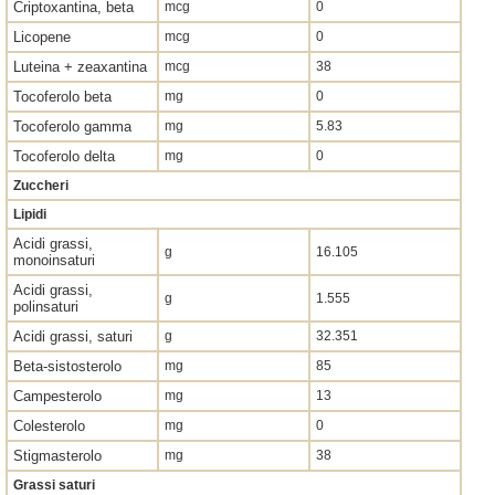
Criptoxantina, beta
mcg
0
Licopene
mcg
0
Luteina + zeaxantina
mcg
38
Tocoferolo beta
mg
0
Tocoferolo gamma
mg
5.83
Tocoferolo delta
mg
0
Zuccheri
Lipidi
Acidi grassi,
g
16.105
monoinsaturi
Acidi grassi,
g
1.555
polinsaturi
Acidi grassi, saturi
g
32.351
Beta-sistosterolo
mg
85
Campesterolo
mg
13
Colesterolo
mg
0
Stigmasterolo
mg
38
Grassi saturi