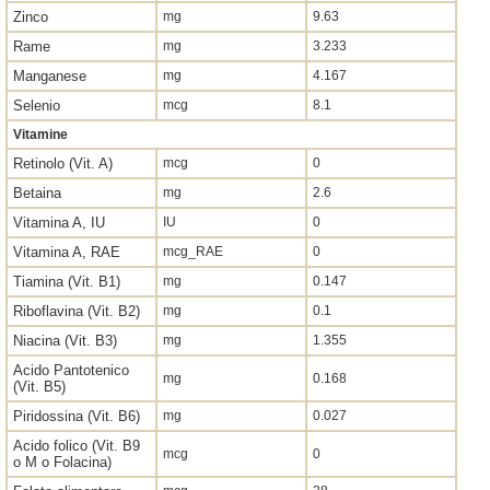
Zinco
mg
9.63
Rame
mg
3.233
Manganese
mg
4.167
Selenio
mcg
8.1
Vitamine
Retinolo (Vit. A)
mcg
0
Betaina
mg
2.6
Vitamina A, IU
IU
0
Vitamina A, RAE
mcg_RAE
0
Tiamina (Vit. B1)
mg
0.147
Riboflavina (Vit. B2)
mg
0.1
Niacina (Vit. B3)
mg
1.355
Acido Pantotenico
mg
0.168
(Vit. B5)
Piridossina (Vit. B6)
mg
0.027
Acido folico (Vit. B9
mcg
0
o M o Folacina)