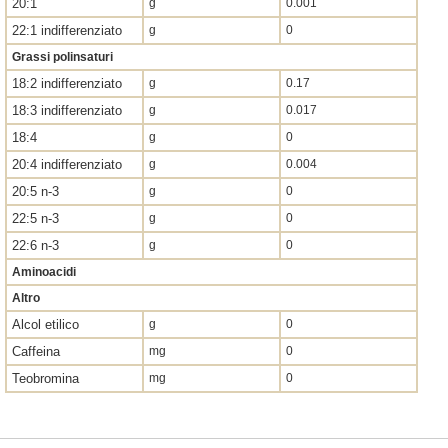
20:1
g
0.001
22:1 indifferenziato
g
0
Grassi polinsaturi
18:2 indifferenziato
g
0.17
18:3 indifferenziato
g
0.017
18:4
g
0
20:4 indifferenziato
g
0.004
20:5 n-3
g
0
22:5 n-3
g
0
22:6 n-3
g
0
Aminoacidi
Altro
Alcol etilico
g
0
Caffeina
mg
0
Teobromina
mg
0