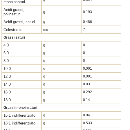
monoinsaturi
Acidi grassi,
g
0.193
polinsaturi
Acidi grassi, saturi
g
0.486
Colesterolo
mg
7
Grassi saturi
4:0
g
0
6:0
g
0
8:0
g
0
10:0
g
0.001
12:0
g
0.001
14:0
g
0.031
16:0
g
0.292
18:0
g
0.14
Grassi monoinsaturi
16:1 indifferenziato
g
0.041
18:1 indifferenziato
g
0.533