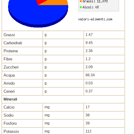
Grassi
g
1.47
Carboidrati
g
9.45
Proteine
g
2.36
Fibre
g
1.2
Zuccheri
g
2.09
Acqua
g
86.34
Amido
g
0.03
Ceneri
g
0.37
Minerali
Calcio
mg
17
Sodio
mg
38
Fosforo
mg
39
Potassio
mg
112