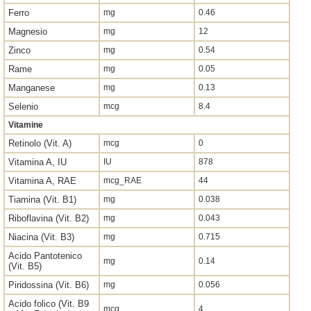
Ferro
mg
0.46
Magnesio
mg
12
Zinco
mg
0.54
Rame
mg
0.05
Manganese
mg
0.13
Selenio
mcg
8.4
Vitamine
Retinolo (Vit. A)
mcg
0
Vitamina A, IU
IU
878
Vitamina A, RAE
mcg_RAE
44
Tiamina (Vit. B1)
mg
0.038
Riboflavina (Vit. B2)
mg
0.043
Niacina (Vit. B3)
mg
0.715
Acido Pantotenico
mg
0.14
(Vit. B5)
Piridossina (Vit. B6)
mg
0.056
Acido folico (Vit. B9
mcg
4