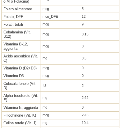
o M o Folacina)
Folato alimentare
mcg
5
Folato, DFE
mcg_DFE
12
Folati, totali
mcg
9
Cobalamina (Vit.
mcg
0.15
B12)
Vitamina B-12,
mcg
0
aggiunta
Acido ascorbico (Vit.
mg
0.3
C)
Vitamina D (D2+D3)
mcg
0
Vitamina D3
mcg
0
Colecalcifenolo (Vit.
IU
2
D)
Alpha-tocoferolo (Vit.
mg
2.62
E)
Vitamina E, aggiunta
mg
0
Fillochinone (Vit. K)
mcg
29.3
Colina totale (Vit. J)
mg
10.4