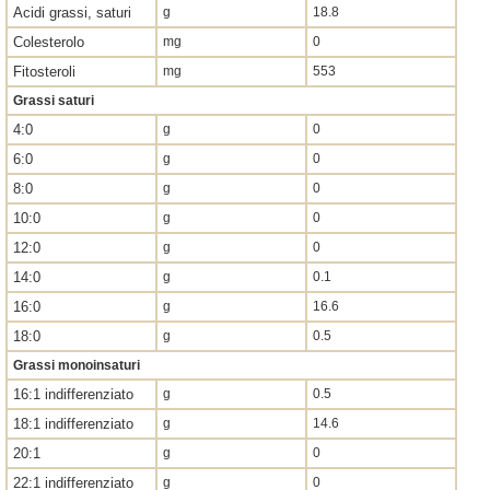
Acidi grassi, saturi
g
18.8
Colesterolo
mg
0
Fitosteroli
mg
553
Grassi saturi
4:0
g
0
6:0
g
0
8:0
g
0
10:0
g
0
12:0
g
0
14:0
g
0.1
16:0
g
16.6
18:0
g
0.5
Grassi monoinsaturi
16:1 indifferenziato
g
0.5
18:1 indifferenziato
g
14.6
20:1
g
0
22:1 indifferenziato
g
0