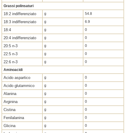
Grassi polinsaturi
18:2 indifferenziato
g
54.8
18:3 indifferenziato
g
6.9
18:4
g
0
20:4 indifferenziato
g
0
20:5 n-3
g
0
22:5 n-3
g
0
22:6 n-3
g
0
Aminoacidi
Acido aspartico
g
0
Acido glutammico
g
0
Alanina
g
0
Arginina
g
0
Cistina
g
0
Fenilalanina
g
0
Glicina
g
0