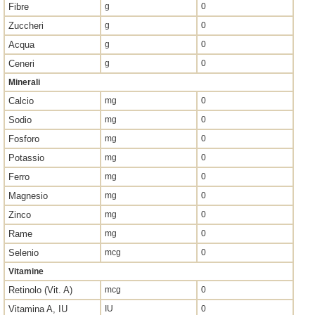
Fibre
g
0
Zuccheri
g
0
Acqua
g
0
Ceneri
g
0
Minerali
Calcio
mg
0
Sodio
mg
0
Fosforo
mg
0
Potassio
mg
0
Ferro
mg
0
Magnesio
mg
0
Zinco
mg
0
Rame
mg
0
Selenio
mcg
0
Vitamine
Retinolo (Vit. A)
mcg
0
Vitamina A, IU
IU
0