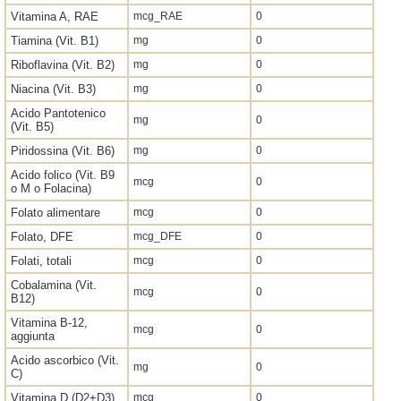
Vitamina A, RAE
mcg_RAE
0
Tiamina (Vit. B1)
mg
0
Riboflavina (Vit. B2)
mg
0
Niacina (Vit. B3)
mg
0
Acido Pantotenico
mg
0
(Vit. B5)
Piridossina (Vit. B6)
mg
0
Acido folico (Vit. B9
mcg
0
o M o Folacina)
Folato alimentare
mcg
0
Folato, DFE
mcg_DFE
0
Folati, totali
mcg
0
Cobalamina (Vit.
mcg
0
B12)
Vitamina B-12,
mcg
0
aggiunta
Acido ascorbico (Vit.
mg
0
C)
Vitamina D (D2+D3)
mcg
0