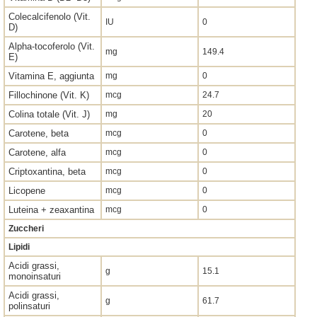
Colecalcifenolo (Vit.
IU
0
D)
Alpha-tocoferolo (Vit.
mg
149.4
E)
Vitamina E, aggiunta
mg
0
Fillochinone (Vit. K)
mcg
24.7
Colina totale (Vit. J)
mg
20
Carotene, beta
mcg
0
Carotene, alfa
mcg
0
Criptoxantina, beta
mcg
0
Licopene
mcg
0
Luteina + zeaxantina
mcg
0
Zuccheri
Lipidi
Acidi grassi,
g
15.1
monoinsaturi
Acidi grassi,
g
61.7
polinsaturi