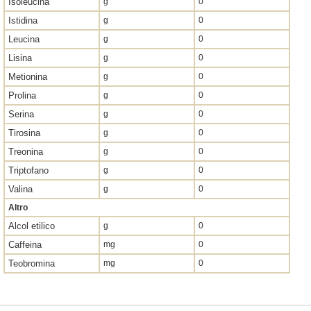
Isoleucina
g
0
Istidina
g
0
Leucina
g
0
Lisina
g
0
Metionina
g
0
Prolina
g
0
Serina
g
0
Tirosina
g
0
Treonina
g
0
Triptofano
g
0
Valina
g
0
Altro
Alcol etilico
g
0
Caffeina
mg
0
Teobromina
mg
0