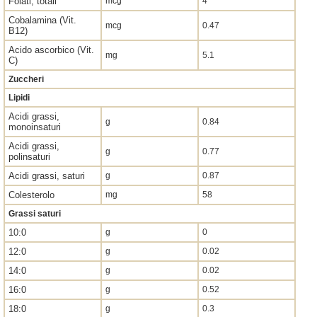
Folati, totali
mcg
4
Cobalamina (Vit.
mcg
0.47
B12)
Acido ascorbico (Vit.
mg
5.1
C)
Zuccheri
Lipidi
Acidi grassi,
g
0.84
monoinsaturi
Acidi grassi,
g
0.77
polinsaturi
Acidi grassi, saturi
g
0.87
Colesterolo
mg
58
Grassi saturi
10:0
g
0
12:0
g
0.02
14:0
g
0.02
16:0
g
0.52
18:0
g
0.3