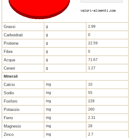
Grassi
g
2.99
Carboidrati
g
0
Proteine
g
22.59
Fibre
g
0
Acqua
g
71.67
Ceneri
g
1.27
Minerali
Calcio
mg
10
Sodio
mg
55
Fosforo
mg
228
Potassio
mg
260
Ferro
mg
2.31
Magnesio
mg
28
Zinco
mg
2.7