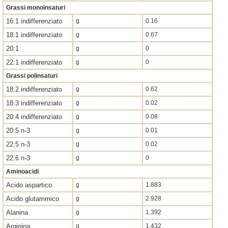
Grassi monoinsaturi
16:1 indifferenziato
g
0.16
18:1 indifferenziato
g
0.67
20:1
g
0
22:1 indifferenziato
g
0
Grassi polinsaturi
18:2 indifferenziato
g
0.62
18:3 indifferenziato
g
0.02
20:4 indifferenziato
g
0.08
20:5 n-3
g
0.01
22:5 n-3
g
0.02
22:6 n-3
g
0
Aminoacidi
Acido aspartico
g
1.883
Acido glutammico
g
2.928
Alanina
g
1.392
Arginina
g
1.432