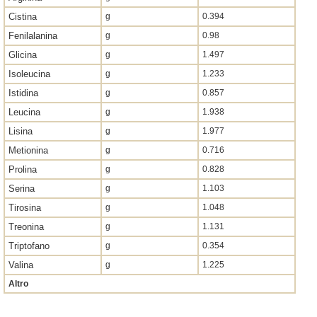
Cistina
g
0.394
Fenilalanina
g
0.98
Glicina
g
1.497
Isoleucina
g
1.233
Istidina
g
0.857
Leucina
g
1.938
Lisina
g
1.977
Metionina
g
0.716
Prolina
g
0.828
Serina
g
1.103
Tirosina
g
1.048
Treonina
g
1.131
Triptofano
g
0.354
Valina
g
1.225
Altro