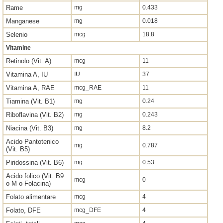
Rame
mg
0.433
Manganese
mg
0.018
Selenio
mcg
18.8
Vitamine
Retinolo (Vit. A)
mcg
11
Vitamina A, IU
IU
37
Vitamina A, RAE
mcg_RAE
11
Tiamina (Vit. B1)
mg
0.24
Riboflavina (Vit. B2)
mg
0.243
Niacina (Vit. B3)
mg
8.2
Acido Pantotenico
mg
0.787
(Vit. B5)
Piridossina (Vit. B6)
mg
0.53
Acido folico (Vit. B9
mcg
0
o M o Folacina)
Folato alimentare
mcg
4
Folato, DFE
mcg_DFE
4