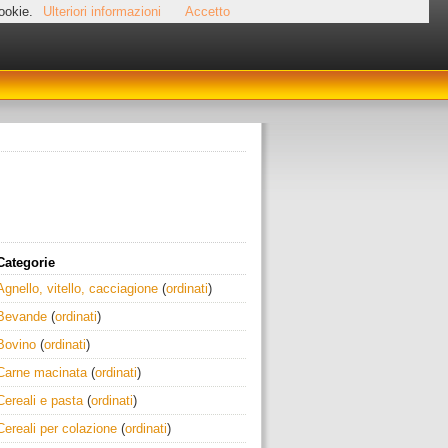
cookie.
Ulteriori informazioni
Accetto
Categorie
Agnello, vitello, cacciagione
(
ordinati
)
Bevande
(
ordinati
)
Bovino
(
ordinati
)
Carne macinata
(
ordinati
)
Cereali e pasta
(
ordinati
)
Cereali per colazione
(
ordinati
)