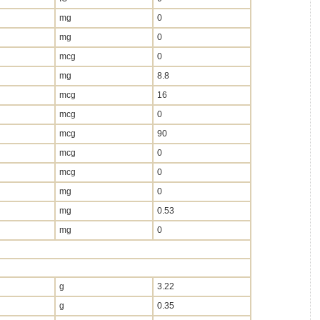
mg
0
mg
0
mcg
0
mg
8.8
mcg
16
mcg
0
mcg
90
mcg
0
mcg
0
mg
0
mg
0.53
mg
0
g
3.22
g
0.35