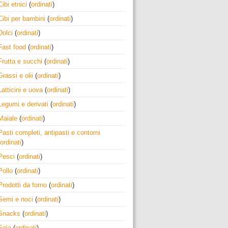
Cibi etnici
(
ordinati
)
Cibi per bambini
(
ordinati
)
Dolci
(
ordinati
)
Fast food
(
ordinati
)
Frutta e succhi
(
ordinati
)
Grassi e olii
(
ordinati
)
Latticini e uova
(
ordinati
)
Legumi e derivati
(
ordinati
)
Maiale
(
ordinati
)
Pasti completi, antipasti e contorni
ordinati
)
Pesci
(
ordinati
)
Pollo
(
ordinati
)
Prodotti da forno
(
ordinati
)
Semi e noci
(
ordinati
)
Snacks
(
ordinati
)
Soia
(
ordinati
)