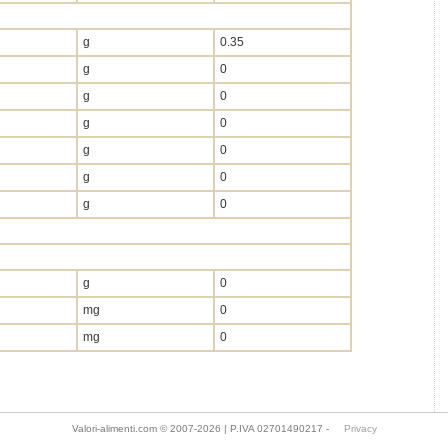
g
0.35
g
0
g
0
g
0
g
0
g
0
g
0
g
0
mg
0
mg
0
Valori-alimenti.com © 2007-2026 | P.IVA 02701490217 -
Privacy