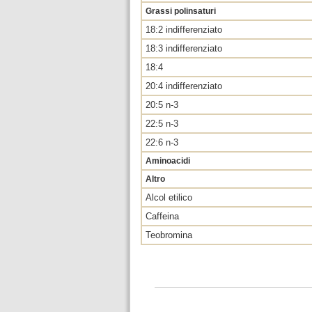
Grassi polinsaturi
18:2 indifferenziato
18:3 indifferenziato
18:4
20:4 indifferenziato
20:5 n-3
22:5 n-3
22:6 n-3
Aminoacidi
Altro
Alcol etilico
Caffeina
Teobromina