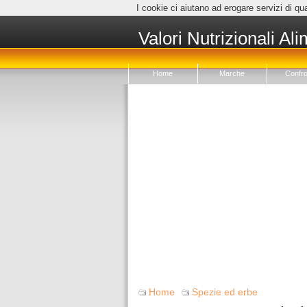
I cookie ci aiutano ad erogare servizi di qua
Valori Nutrizionali Ali
Home
Marche
Confro
Home
Spezie ed erbe