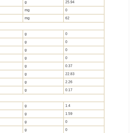
g
25.94
mg
0
mg
62
g
0
g
0
g
0
g
0
g
0.37
g
22.83
g
2.26
g
0.17
g
1.4
g
1.59
g
0
g
0