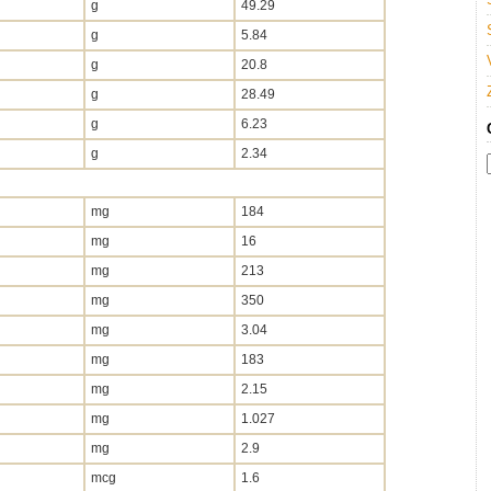
g
49.29
g
5.84
g
20.8
g
28.49
g
6.23
g
2.34
mg
184
mg
16
mg
213
mg
350
mg
3.04
mg
183
mg
2.15
mg
1.027
mg
2.9
mcg
1.6