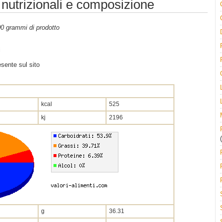
nutrizionali e composizione
100 grammi di prodotto
i
sente sul sito
kcal
525
kj
2196
(
g
36.31