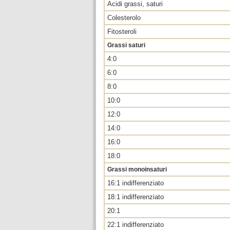
Acidi grassi, saturi
Colesterolo
Fitosteroli
Grassi saturi
4:0
6:0
8:0
10:0
12:0
14:0
16:0
18:0
Grassi monoinsaturi
16:1 indifferenziato
18:1 indifferenziato
20:1
22:1 indifferenziato