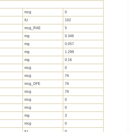
mcg
0
IU
102
mcg_RAE
5
mg
0.346
mg
0.057
mg
1.299
mg
0.16
mcg
0
mcg
76
mcg_DFE
76
mcg
76
mcg
0
mcg
0
mg
3
mcg
0
IU
0