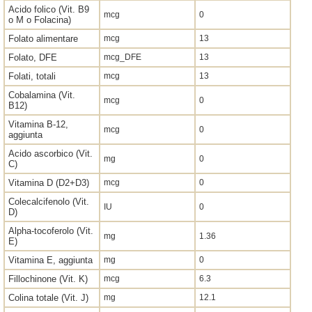
Acido folico (Vit. B9
mcg
0
o M o Folacina)
Folato alimentare
mcg
13
Folato, DFE
mcg_DFE
13
Folati, totali
mcg
13
Cobalamina (Vit.
mcg
0
B12)
Vitamina B-12,
mcg
0
aggiunta
Acido ascorbico (Vit.
mg
0
C)
Vitamina D (D2+D3)
mcg
0
Colecalcifenolo (Vit.
IU
0
D)
Alpha-tocoferolo (Vit.
mg
1.36
E)
Vitamina E, aggiunta
mg
0
Fillochinone (Vit. K)
mcg
6.3
Colina totale (Vit. J)
mg
12.1