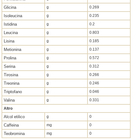
Glicina
g
0.269
Isoleucina
g
0.235
Istidina
g
0.2
Leucina
g
0.803
Lisina
g
0.185
Metionina
g
0.137
Prolina
g
0.572
Serina
g
0.312
Tirosina
g
0.266
Treonina
g
0.246
Triptofano
g
0.046
Valina
g
0.331
Altro
Alcol etilico
g
0
Caffeina
mg
0
Teobromina
mg
0