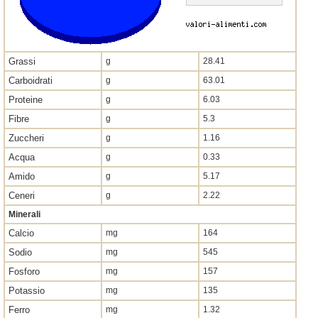
Grassi
g
28.41
Carboidrati
g
63.01
Proteine
g
6.03
Fibre
g
5.3
Zuccheri
g
1.16
Acqua
g
0.33
Amido
g
5.17
Ceneri
g
2.22
Minerali
Calcio
mg
164
Sodio
mg
545
Fosforo
mg
157
Potassio
mg
135
Ferro
mg
1.32