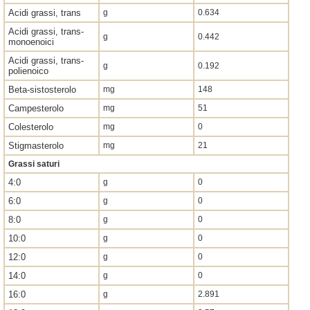
Acidi grassi, trans
g
0.634
Acidi grassi, trans-
g
0.442
monoenoici
Acidi grassi, trans-
g
0.192
polienoico
Beta-sistosterolo
mg
148
Campesterolo
mg
51
Colesterolo
mg
0
Stigmasterolo
mg
21
Grassi saturi
4:0
g
0
6:0
g
0
8:0
g
0
10:0
g
0
12:0
g
0
14:0
g
0
16:0
g
2.891