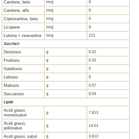
Carotene, beta
mcg
0
Carotene, alfa
mcg
0
Criptoxantina, beta
mcg
0
Licopene
mcg
0
Luteina + zeaxantina
mcg
212
Zuccheri
Destrosio
g
0.22
Fruttosio
g
0.32
Galattosio
g
0
Lattosio
g
0
Maltosio
g
0.07
Saccarosio
g
0.54
Lipidi
Acidi grassi,
g
7.913
monoinsaturi
Acidi grassi,
g
14.01
polinsaturi
Acidi grassi, saturi
g
3.612