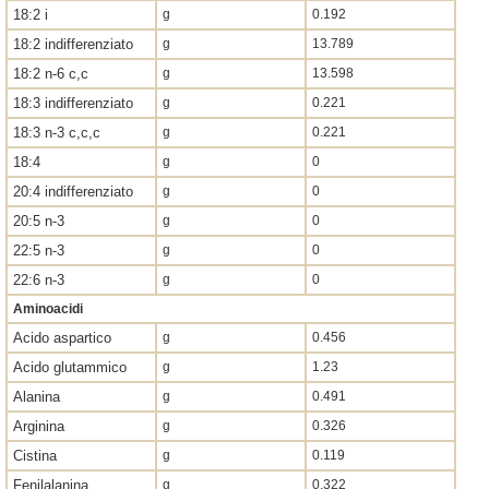
18:2 i
g
0.192
18:2 indifferenziato
g
13.789
18:2 n-6 c,c
g
13.598
18:3 indifferenziato
g
0.221
18:3 n-3 c,c,c
g
0.221
18:4
g
0
20:4 indifferenziato
g
0
20:5 n-3
g
0
22:5 n-3
g
0
22:6 n-3
g
0
Aminoacidi
Acido aspartico
g
0.456
Acido glutammico
g
1.23
Alanina
g
0.491
Arginina
g
0.326
Cistina
g
0.119
Fenilalanina
g
0.322