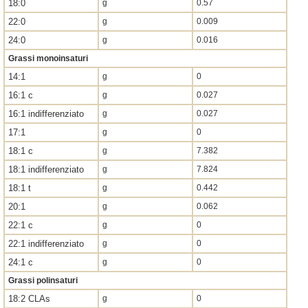
18:0
g
0.57
22:0
g
0.009
24:0
g
0.016
Grassi monoinsaturi
14:1
g
0
16:1 c
g
0.027
16:1 indifferenziato
g
0.027
17:1
g
0
18:1 c
g
7.382
18:1 indifferenziato
g
7.824
18:1 t
g
0.442
20:1
g
0.062
22:1 c
g
0
22:1 indifferenziato
g
0
24:1 c
g
0
Grassi polinsaturi
18:2 CLAs
g
0