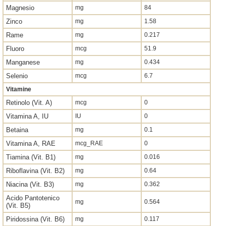
Magnesio
mg
84
Zinco
mg
1.58
Rame
mg
0.217
Fluoro
mcg
51.9
Manganese
mg
0.434
Selenio
mcg
6.7
Vitamine
Retinolo (Vit. A)
mcg
0
Vitamina A, IU
IU
0
Betaina
mg
0.1
Vitamina A, RAE
mcg_RAE
0
Tiamina (Vit. B1)
mg
0.016
Riboflavina (Vit. B2)
mg
0.64
Niacina (Vit. B3)
mg
0.362
Acido Pantotenico
mg
0.564
(Vit. B5)
Piridossina (Vit. B6)
mg
0.117