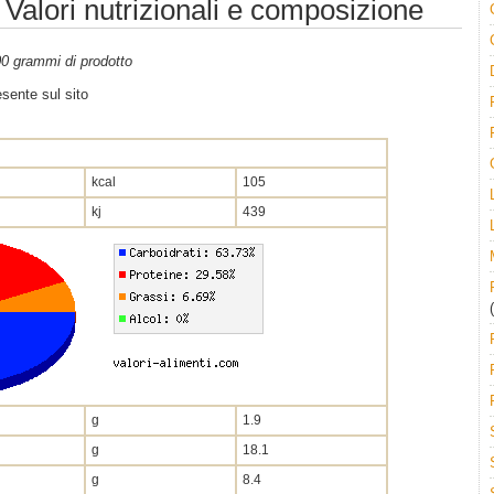
: Valori nutrizionali e composizione
100 grammi di prodotto
sente sul sito
kcal
105
kj
439
(
g
1.9
g
18.1
g
8.4