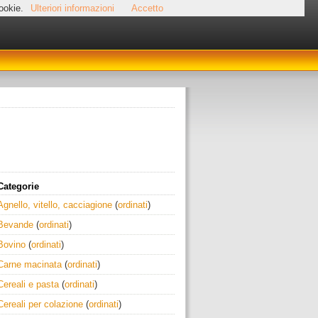
cookie.
Ulteriori informazioni
Accetto
Categorie
Agnello, vitello, cacciagione
(
ordinati
)
Bevande
(
ordinati
)
Bovino
(
ordinati
)
Carne macinata
(
ordinati
)
Cereali e pasta
(
ordinati
)
Cereali per colazione
(
ordinati
)