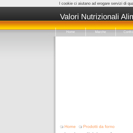
I cookie ci aiutano ad erogare servizi di qua
Valori Nutrizionali Ali
Home
Marche
Confro
Home
Prodotti da forno