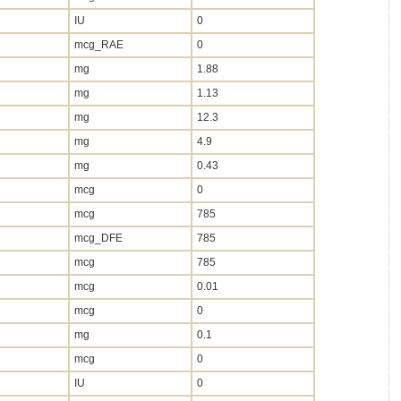
IU
0
mcg_RAE
0
mg
1.88
mg
1.13
mg
12.3
mg
4.9
mg
0.43
mcg
0
mcg
785
mcg_DFE
785
mcg
785
mcg
0.01
mcg
0
mg
0.1
mcg
0
IU
0