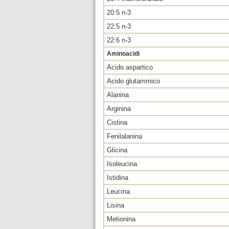
20:5 n-3
22:5 n-3
22:6 n-3
Aminoacidi
Acido aspartico
Acido glutammico
Alanina
Arginina
Cistina
Fenilalanina
Glicina
Isoleucina
Istidina
Leucina
Lisina
Metionina