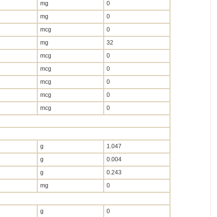
mg
0
mg
0
mcg
0
mg
32
mcg
0
mcg
0
mcg
0
mcg
0
mcg
0
g
1.047
g
0.004
g
0.243
mg
0
g
0