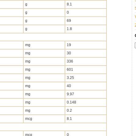
g
8.1
g
0
g
69
g
1.8
mg
19
mg
30
mg
336
mg
601
mg
3.25
mg
40
mg
9.97
mg
0.148
mg
0.2
mcg
8.1
mcg
0