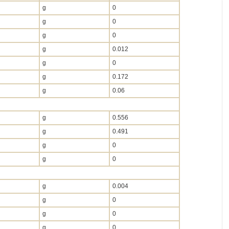
g
0
g
0
g
0
g
0.012
g
0
g
0.172
g
0.06
g
0.556
g
0.491
g
0
g
0
g
0.004
g
0
g
0
g
0