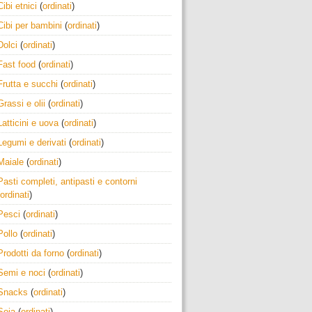
Cibi etnici
(
ordinati
)
Cibi per bambini
(
ordinati
)
Dolci
(
ordinati
)
Fast food
(
ordinati
)
Frutta e succhi
(
ordinati
)
Grassi e olii
(
ordinati
)
Latticini e uova
(
ordinati
)
Legumi e derivati
(
ordinati
)
Maiale
(
ordinati
)
Pasti completi, antipasti e contorni
ordinati
)
Pesci
(
ordinati
)
Pollo
(
ordinati
)
Prodotti da forno
(
ordinati
)
Semi e noci
(
ordinati
)
Snacks
(
ordinati
)
Soia
(
ordinati
)