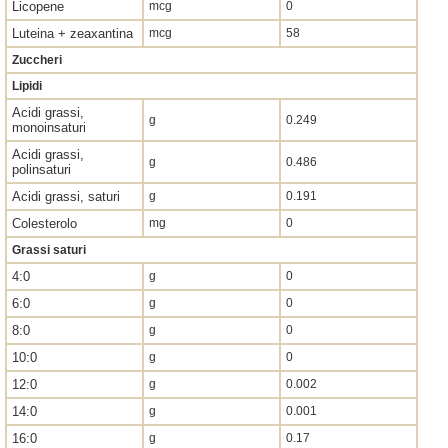
Licopene
mcg
0
Luteina + zeaxantina
mcg
58
Zuccheri
Lipidi
Acidi grassi,
g
0.249
monoinsaturi
Acidi grassi,
g
0.486
polinsaturi
Acidi grassi, saturi
g
0.191
Colesterolo
mg
0
Grassi saturi
4:0
g
0
6:0
g
0
8:0
g
0
10:0
g
0
12:0
g
0.002
14:0
g
0.001
16:0
g
0.17