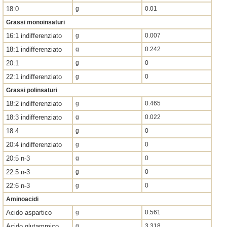
18:0
g
0.01
Grassi monoinsaturi
16:1 indifferenziato
g
0.007
18:1 indifferenziato
g
0.242
20:1
g
0
22:1 indifferenziato
g
0
Grassi polinsaturi
18:2 indifferenziato
g
0.465
18:3 indifferenziato
g
0.022
18:4
g
0
20:4 indifferenziato
g
0
20:5 n-3
g
0
22:5 n-3
g
0
22:6 n-3
g
0
Aminoacidi
Acido aspartico
g
0.561
Acido glutammico
g
3.318