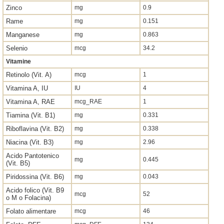
Zinco
mg
0.9
Rame
mg
0.151
Manganese
mg
0.863
Selenio
mcg
34.2
Vitamine
Retinolo (Vit. A)
mcg
1
Vitamina A, IU
IU
4
Vitamina A, RAE
mcg_RAE
1
Tiamina (Vit. B1)
mg
0.331
Riboflavina (Vit. B2)
mg
0.338
Niacina (Vit. B3)
mg
2.96
Acido Pantotenico
mg
0.445
(Vit. B5)
Piridossina (Vit. B6)
mg
0.043
Acido folico (Vit. B9
mcg
52
o M o Folacina)
Folato alimentare
mcg
46