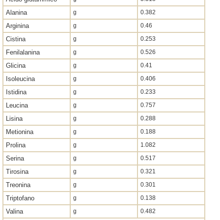
Alanina
g
0.382
Arginina
g
0.46
Cistina
g
0.253
Fenilalanina
g
0.526
Glicina
g
0.41
Isoleucina
g
0.406
Istidina
g
0.233
Leucina
g
0.757
Lisina
g
0.288
Metionina
g
0.188
Prolina
g
1.082
Serina
g
0.517
Tirosina
g
0.321
Treonina
g
0.301
Triptofano
g
0.138
Valina
g
0.482