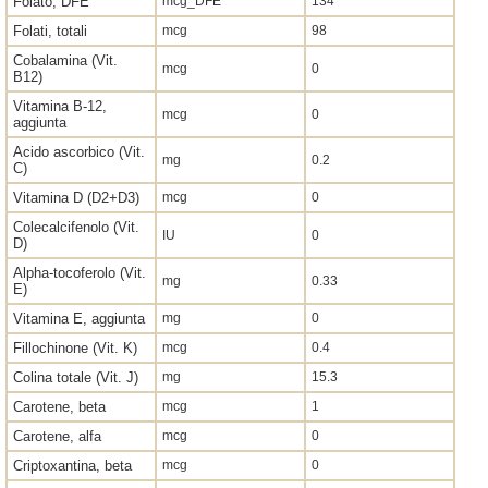
Folato, DFE
mcg_DFE
134
Folati, totali
mcg
98
Cobalamina (Vit.
mcg
0
B12)
Vitamina B-12,
mcg
0
aggiunta
Acido ascorbico (Vit.
mg
0.2
C)
Vitamina D (D2+D3)
mcg
0
Colecalcifenolo (Vit.
IU
0
D)
Alpha-tocoferolo (Vit.
mg
0.33
E)
Vitamina E, aggiunta
mg
0
Fillochinone (Vit. K)
mcg
0.4
Colina totale (Vit. J)
mg
15.3
Carotene, beta
mcg
1
Carotene, alfa
mcg
0
Criptoxantina, beta
mcg
0