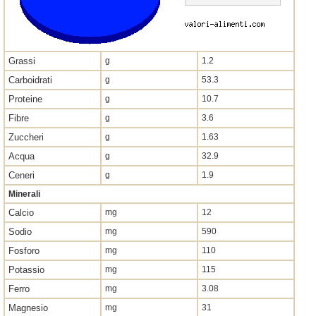
Grassi
g
1.2
Carboidrati
g
53.3
Proteine
g
10.7
Fibre
g
3.6
Zuccheri
g
1.63
Acqua
g
32.9
Ceneri
g
1.9
Minerali
Calcio
mg
12
Sodio
mg
590
Fosforo
mg
110
Potassio
mg
115
Ferro
mg
3.08
Magnesio
mg
31