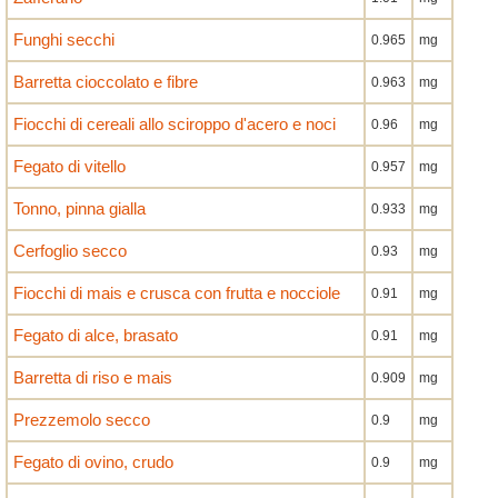
Funghi secchi
0.965
mg
Barretta cioccolato e fibre
0.963
mg
Fiocchi di cereali allo sciroppo d'acero e noci
0.96
mg
Fegato di vitello
0.957
mg
Tonno, pinna gialla
0.933
mg
Cerfoglio secco
0.93
mg
Fiocchi di mais e crusca con frutta e nocciole
0.91
mg
Fegato di alce, brasato
0.91
mg
Barretta di riso e mais
0.909
mg
Prezzemolo secco
0.9
mg
Fegato di ovino, crudo
0.9
mg