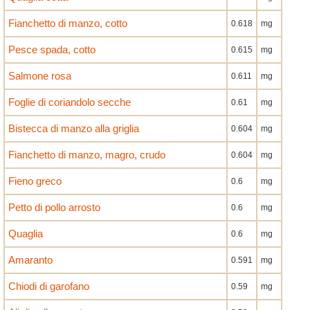
Fianchetto di manzo, cotto
0.618
mg
Pesce spada, cotto
0.615
mg
Salmone rosa
0.611
mg
Foglie di coriandolo secche
0.61
mg
Bistecca di manzo alla griglia
0.604
mg
Fianchetto di manzo, magro, crudo
0.604
mg
Fieno greco
0.6
mg
Petto di pollo arrosto
0.6
mg
Quaglia
0.6
mg
Amaranto
0.591
mg
Chiodi di garofano
0.59
mg