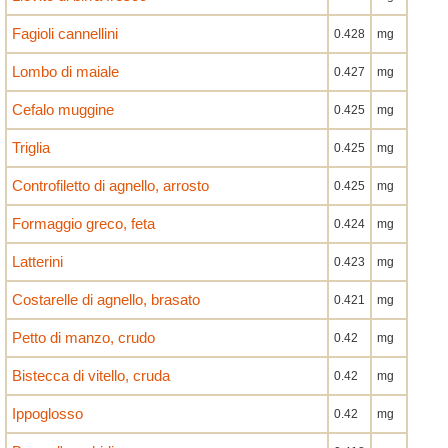
Fagioli cannellini
0.428
mg
Lombo di maiale
0.427
mg
Cefalo muggine
0.425
mg
Triglia
0.425
mg
Controfiletto di agnello, arrosto
0.425
mg
Formaggio greco, feta
0.424
mg
Latterini
0.423
mg
Costarelle di agnello, brasato
0.421
mg
Petto di manzo, crudo
0.42
mg
Bistecca di vitello, cruda
0.42
mg
Ippoglosso
0.42
mg