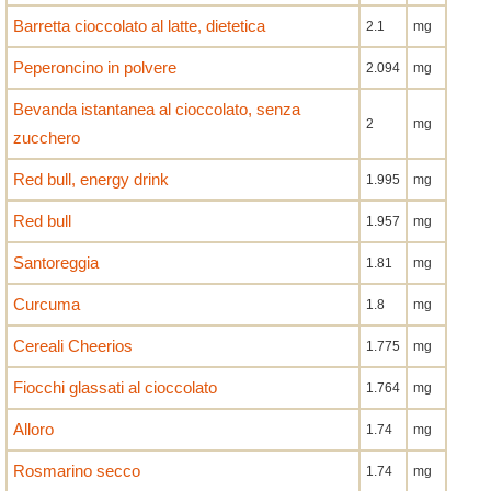
Barretta cioccolato al latte, dietetica
2.1
mg
Peperoncino in polvere
2.094
mg
Bevanda istantanea al cioccolato, senza
2
mg
zucchero
Red bull, energy drink
1.995
mg
Red bull
1.957
mg
Santoreggia
1.81
mg
Curcuma
1.8
mg
Cereali Cheerios
1.775
mg
Fiocchi glassati al cioccolato
1.764
mg
Alloro
1.74
mg
Rosmarino secco
1.74
mg