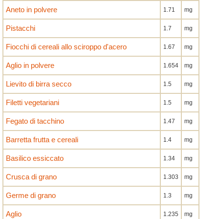
Aneto in polvere
1.71
mg
Pistacchi
1.7
mg
Fiocchi di cereali allo sciroppo d'acero
1.67
mg
Aglio in polvere
1.654
mg
Lievito di birra secco
1.5
mg
Filetti vegetariani
1.5
mg
Fegato di tacchino
1.47
mg
Barretta frutta e cereali
1.4
mg
Basilico essiccato
1.34
mg
Crusca di grano
1.303
mg
Germe di grano
1.3
mg
Aglio
1.235
mg