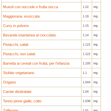
Muesli con nocciole e frutta secca
1.22
mg
Maggiorana, essiccata
1.19
mg
Curry in polvere
1.15
mg
Bevanda istantanea al cioccolato
1.14
mg
Pistacchi, salati
1.122
mg
Pistacchi, non salati
1.122
mg
Barretta ai cereali con frutta, per l'infanzia
1.105
mg
Stufato vegetariano
1.1
mg
Origano
1.044
mg
Carote disidratate
1.04
mg
Tonno pinne gialle, cotto
1.038
mg
Zafferano
1.01
mg