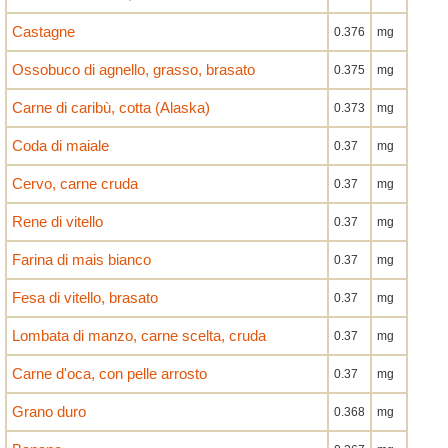
Castagne
0.376
mg
Ossobuco di agnello, grasso, brasato
0.375
mg
Carne di caribù, cotta (Alaska)
0.373
mg
Coda di maiale
0.37
mg
Cervo, carne cruda
0.37
mg
Rene di vitello
0.37
mg
Farina di mais bianco
0.37
mg
Fesa di vitello, brasato
0.37
mg
Lombata di manzo, carne scelta, cruda
0.37
mg
Carne d'oca, con pelle arrosto
0.37
mg
Grano duro
0.368
mg