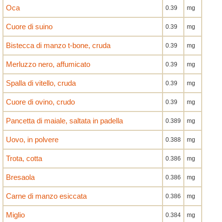
Oca
0.39
mg
Cuore di suino
0.39
mg
Bistecca di manzo t-bone, cruda
0.39
mg
Merluzzo nero, affumicato
0.39
mg
Spalla di vitello, cruda
0.39
mg
Cuore di ovino, crudo
0.39
mg
Pancetta di maiale, saltata in padella
0.389
mg
Uovo, in polvere
0.388
mg
Trota, cotta
0.386
mg
Bresaola
0.386
mg
Carne di manzo esiccata
0.386
mg
Miglio
0.384
mg