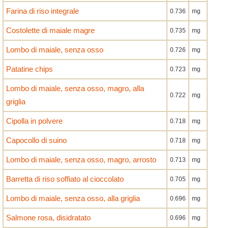
Farina di riso integrale
0.736
mg
Costolette di maiale magre
0.735
mg
Lombo di maiale, senza osso
0.726
mg
Patatine chips
0.723
mg
Lombo di maiale, senza osso, magro, alla
0.722
mg
griglia
Cipolla in polvere
0.718
mg
Capocollo di suino
0.718
mg
Lombo di maiale, senza osso, magro, arrosto
0.713
mg
Barretta di riso soffiato al cioccolato
0.705
mg
Lombo di maiale, senza osso, alla griglia
0.696
mg
Salmone rosa, disidratato
0.696
mg