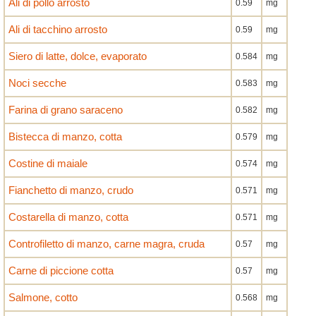
Ali di pollo arrosto
0.59
mg
Ali di tacchino arrosto
0.59
mg
Siero di latte, dolce, evaporato
0.584
mg
Noci secche
0.583
mg
Farina di grano saraceno
0.582
mg
Bistecca di manzo, cotta
0.579
mg
Costine di maiale
0.574
mg
Fianchetto di manzo, crudo
0.571
mg
Costarella di manzo, cotta
0.571
mg
Controfiletto di manzo, carne magra, cruda
0.57
mg
Carne di piccione cotta
0.57
mg
Salmone, cotto
0.568
mg