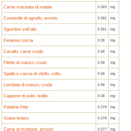
Carne macinata di maiale
0.383
mg
Costarelle di agnello, arrosto
0.382
mg
Sgombro sott'olio
0.381
mg
Faraona coscia
0.38
mg
Cavallo, carne cruda
0.38
mg
Filetto di manzo, crudo
0.38
mg
Spalla e coscia di vitello, cotto
0.38
mg
Lombata di manzo, cruda
0.38
mg
Cappone di pollo, bollito
0.38
mg
Patatine fritte
0.379
mg
Grano tenero
0.378
mg
Carne di montone, arrosto
0.377
mg