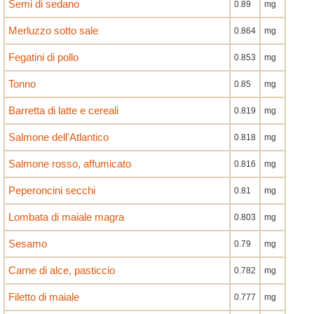
Semi di sedano
0.89
mg
Merluzzo sotto sale
0.864
mg
Fegatini di pollo
0.853
mg
Tonno
0.85
mg
Barretta di latte e cereali
0.819
mg
Salmone dell'Atlantico
0.818
mg
Salmone rosso, affumicato
0.816
mg
Peperoncini secchi
0.81
mg
Lombata di maiale magra
0.803
mg
Sesamo
0.79
mg
Carne di alce, pasticcio
0.782
mg
Filetto di maiale
0.777
mg