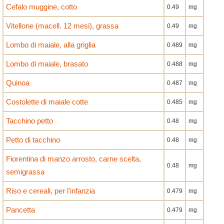
Cefalo muggine, cotto
0.49
mg
Vitellone (macell. 12 mesi), grassa
0.49
mg
Lombo di maiale, alla griglia
0.489
mg
Lombo di maiale, brasato
0.488
mg
Quinoa
0.487
mg
Costolette di maiale cotte
0.485
mg
Tacchino petto
0.48
mg
Petto di tacchino
0.48
mg
Fiorentina di manzo arrosto, carne scelta,
0.48
mg
semigrassa
Riso e cereali, per l'infanzia
0.479
mg
Pancetta
0.479
mg