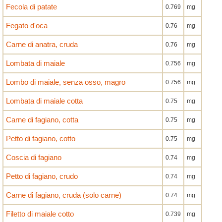
Fecola di patate
0.769
mg
Fegato d'oca
0.76
mg
Carne di anatra, cruda
0.76
mg
Lombata di maiale
0.756
mg
Lombo di maiale, senza osso, magro
0.756
mg
Lombata di maiale cotta
0.75
mg
Carne di fagiano, cotta
0.75
mg
Petto di fagiano, cotto
0.75
mg
Coscia di fagiano
0.74
mg
Petto di fagiano, crudo
0.74
mg
Carne di fagiano, cruda (solo carne)
0.74
mg
Filetto di maiale cotto
0.739
mg