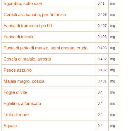
Sgombro, sotto sale
0.41
mg
Cereali alla banana, per l'infanzia
0.408
mg
Farina di frumento tipo 00
0.407
mg
Farina di triticale
0.403
mg
Punta di petto di manzo, semi grassa, cruda
0.403
mg
Coscia di maiale, arrosto
0.402
mg
Pesce azzurro
0.402
mg
Maiale magro, coscia
0.401
mg
Foglie di vite
0.4
mg
Eglefino, affumicato
0.4
mg
Trota di mare
0.4
mg
Squalo
0.4
mg