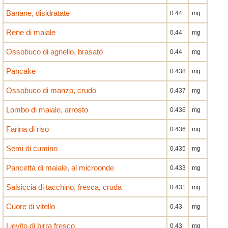
Banane, disidratate
0.44
mg
Rene di maiale
0.44
mg
Ossobuco di agnello, brasato
0.44
mg
Pancake
0.438
mg
Ossobuco di manzo, crudo
0.437
mg
Lombo di maiale, arrosto
0.436
mg
Farina di riso
0.436
mg
Semi di cumino
0.435
mg
Pancetta di maiale, al microonde
0.433
mg
Salsiccia di tacchino, fresca, cruda
0.431
mg
Cuore di vitello
0.43
mg
Lievito di birra fresco
0.43
mg