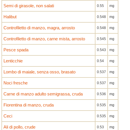
Semi di girasole, non salati
0.55
mg
Halibut
0.548
mg
Controfiletto di manzo, magra, arrosto
0.548
mg
Controfiletto di manzo, carne mista, arrosto
0.545
mg
Pesce spada
0.543
mg
Lenticchie
0.54
mg
Lombo di maiale, senza osso, brasato
0.537
mg
Noci fresche
0.537
mg
Carne di manzo adulto semigrassa, cruda
0.536
mg
Fiorentina di manzo, cruda
0.535
mg
Ceci
0.535
mg
Ali di pollo, crude
0.53
mg