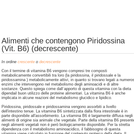
Alimenti che contengono Piridossina
(Vit. B6) (decrescente)
In ordine
crescente
o
decrescente
Con il termine di vitamina B6 vengono compresi tre composti
metabolicamente convertibili tra loro (la piridossina, il piridossale e la
piridossamina ) metabolicamente attivi, in quanto si trovano legati a numeros
enzimi che intervengono nel metabolismo degli aminoacidi e di altre
sostanze. Questo spiega come dall´apporto di questa vitamina con la dieta
dipendail buon utilizzo delle proteine alimentari. La vitamina B6 è anche
implicata in alcune reazioni del metabolismo glucidico e lipidico.
Piridossina, piridossale e piridossamina vengono assorbiti a livello
dell'intestino tenue. La vitamina B6 sintetizzata dalla flora intestinale è in
parte disponibile all'assorbimento. La vitamina B6 è largamente diffusa negli
alimenti di origine sia animale che vegetale. Parte della vitamina B6 present
negli alimenti vegetali non è però biologicamente disponibile. Per la stretta
dipendenza con il metabolismo aminoacidico, il fabbisogno di questa
vitamina viene calcolato in funzione del contenuto proteico della dieta. Il