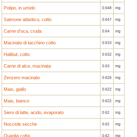
Polipo, in umido
0.648
mg
Salmone atlantico, cotto
0.647
mg
Carne d'oca, cruda
0.64
mg
Macinato di tacchino cotto
0.633
mg
Halibut, cotto
0.632
mg
Carne di alce, macinata
0.63
mg
Zenzero macinato
0.626
mg
Mais, giallo
0.622
mg
Mais, bianco
0.622
mg
Siero di latte, acido, evaporato
0.62
mg
Nocciole secche
0.62
mg
Quaglia cotta
0.62
mg