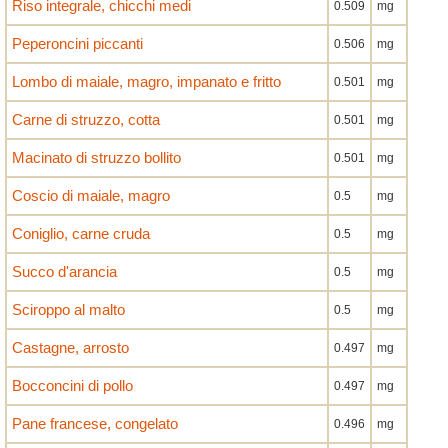
Riso integrale, chicchi medi
0.509
mg
Peperoncini piccanti
0.506
mg
Lombo di maiale, magro, impanato e fritto
0.501
mg
Carne di struzzo, cotta
0.501
mg
Macinato di struzzo bollito
0.501
mg
Coscio di maiale, magro
0.5
mg
Coniglio, carne cruda
0.5
mg
Succo d'arancia
0.5
mg
Sciroppo al malto
0.5
mg
Castagne, arrosto
0.497
mg
Bocconcini di pollo
0.497
mg
Pane francese, congelato
0.496
mg