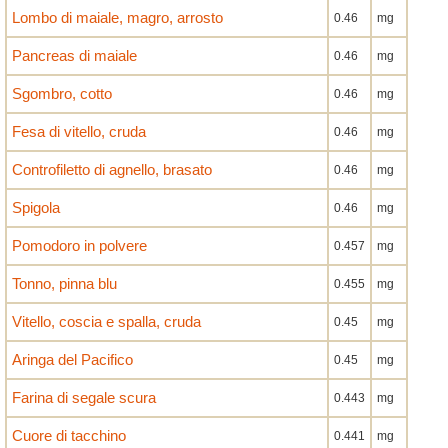
Lombo di maiale, magro, arrosto
0.46
mg
Pancreas di maiale
0.46
mg
Sgombro, cotto
0.46
mg
Fesa di vitello, cruda
0.46
mg
Controfiletto di agnello, brasato
0.46
mg
Spigola
0.46
mg
Pomodoro in polvere
0.457
mg
Tonno, pinna blu
0.455
mg
Vitello, coscia e spalla, cruda
0.45
mg
Aringa del Pacifico
0.45
mg
Farina di segale scura
0.443
mg
Cuore di tacchino
0.441
mg