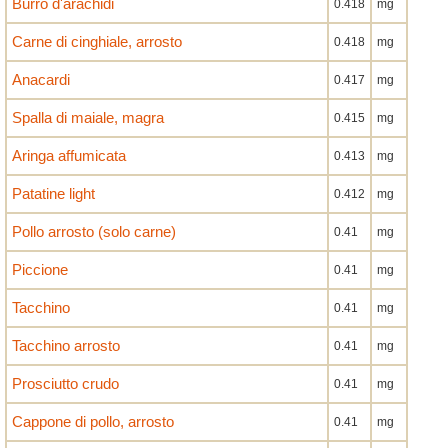
Burro d'arachidi
0.418
mg
Carne di cinghiale, arrosto
0.418
mg
Anacardi
0.417
mg
Spalla di maiale, magra
0.415
mg
Aringa affumicata
0.413
mg
Patatine light
0.412
mg
Pollo arrosto (solo carne)
0.41
mg
Piccione
0.41
mg
Tacchino
0.41
mg
Tacchino arrosto
0.41
mg
Prosciutto crudo
0.41
mg
Cappone di pollo, arrosto
0.41
mg