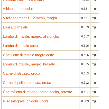
Albicocche secche
0.52
mg
Vitellone (macell. 12 mesi), magra
0.52
mg
Lonza di maiale
0.519
mg
Lombo di maiale, magro, alla griglia
0.517
mg
Lombo di maiale cotto
0.516
mg
Costolette di maiale magre cotte
0.516
mg
Lombo di maiale, magro, brasato
0.515
mg
Carne di struzzo, cruda
0.513
mg
Carne di pollo macinata, cruda
0.512
mg
Controfiletto di manzo, carne scelta, arrosto
0.511
mg
Riso integrale, chicchi lunghi
0.509
mg