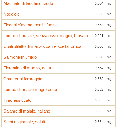
Macinato di tacchino crudo
0.564
mg
Nocciole
0.563
mg
Fiocchi d'avena, per l'infanzia
0.563
mg
Lombo di maiale, senza osso, magro, brasato
0.561
mg
Controfiletto di manzo, carne scelta, cruda
0.556
mg
Salmone in umido
0.556
mg
Fiorentina di manzo, cotta
0.554
mg
Cracker al formaggio
0.553
mg
Lombo di maiale magro cotto
0.552
mg
Timo essiccato
0.55
mg
Salame di maiale, italiano
0.55
mg
Semi di girasole, salati
0.55
mg