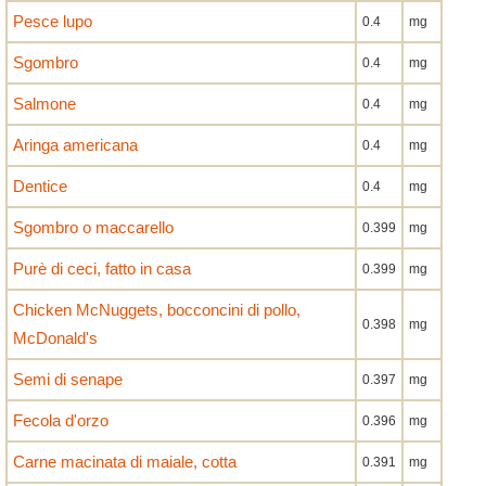
Pesce lupo
0.4
mg
Sgombro
0.4
mg
Salmone
0.4
mg
Aringa americana
0.4
mg
Dentice
0.4
mg
Sgombro o maccarello
0.399
mg
Purè di ceci, fatto in casa
0.399
mg
Chicken McNuggets, bocconcini di pollo,
0.398
mg
McDonald's
Semi di senape
0.397
mg
Fecola d'orzo
0.396
mg
Carne macinata di maiale, cotta
0.391
mg