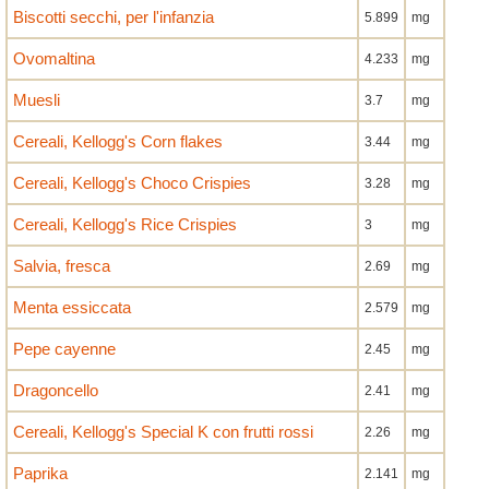
Biscotti secchi, per l'infanzia
5.899
mg
Ovomaltina
4.233
mg
Muesli
3.7
mg
Cereali, Kellogg's Corn flakes
3.44
mg
Cereali, Kellogg's Choco Crispies
3.28
mg
Cereali, Kellogg's Rice Crispies
3
mg
Salvia, fresca
2.69
mg
Menta essiccata
2.579
mg
Pepe cayenne
2.45
mg
Dragoncello
2.41
mg
Cereali, Kellogg's Special K con frutti rossi
2.26
mg
Paprika
2.141
mg