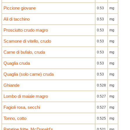
Piccione giovane
0.53
mg
Ali di tacchino
0.53
mg
Prosciutto crudo magro
0.53
mg
Scamone di vitello, crudo
0.53
mg
Carne di bufalo, cruda
0.53
mg
Quaglia cruda
0.53
mg
Quaglia (solo carne) cruda
0.53
mg
Ghiande
0.528
mg
Lombo di maiale magro
0.527
mg
Fagioli rosa, secchi
0.527
mg
Tonno, cotto
0.525
mg
Patatine fritte, McDonald's
0.521
mg