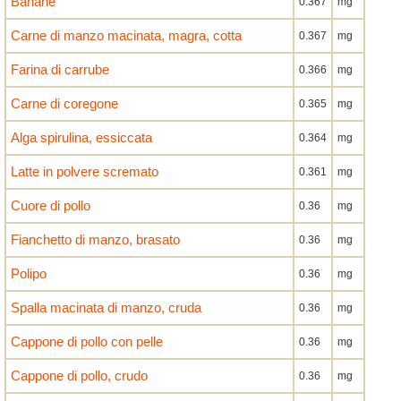
Banane
0.367
mg
Carne di manzo macinata, magra, cotta
0.367
mg
Farina di carrube
0.366
mg
Carne di coregone
0.365
mg
Alga spirulina, essiccata
0.364
mg
Latte in polvere scremato
0.361
mg
Cuore di pollo
0.36
mg
Fianchetto di manzo, brasato
0.36
mg
Polipo
0.36
mg
Spalla macinata di manzo, cruda
0.36
mg
Cappone di pollo con pelle
0.36
mg
Cappone di pollo, crudo
0.36
mg