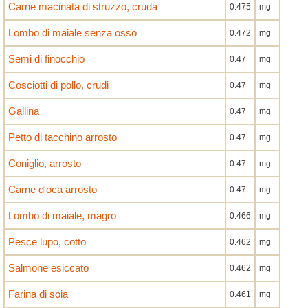
Carne macinata di struzzo, cruda
0.475
mg
Lombo di maiale senza osso
0.472
mg
Semi di finocchio
0.47
mg
Cosciotti di pollo, crudi
0.47
mg
Gallina
0.47
mg
Petto di tacchino arrosto
0.47
mg
Coniglio, arrosto
0.47
mg
Carne d'oca arrosto
0.47
mg
Lombo di maiale, magro
0.466
mg
Pesce lupo, cotto
0.462
mg
Salmone esiccato
0.462
mg
Farina di soia
0.461
mg