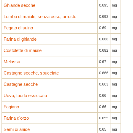
Ghiande secche
0.695
mg
Lombo di maiale, senza osso, arrosto
0.692
mg
Fegato di suino
0.69
mg
Farina di ghiande
0.688
mg
Costolette di maiale
0.682
mg
Melassa
0.67
mg
Castagne secche, sbucciate
0.666
mg
Castagne secche
0.663
mg
Uovo, tuorlo essiccato
0.66
mg
Fagiano
0.66
mg
Farina d'orzo
0.655
mg
Semi di anice
0.65
mg